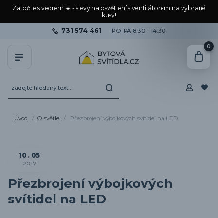
Zatočte s vedrem ☀️ - slevy na osvětlení s ventilátorem na vybrané
kusy!
731 574 461
PO-PÁ 8:30 - 14:30
0
Úvod
O světle
Přezbrojení výbojkových svítidel na LED
10
05
2017
Přezbrojení výbojkových
svítidel na LED