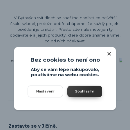
V Bytových svítidlech se snažíme nabízet co největší
škálu svítidel, protože dobře chápeme, že každý projekt
osvětlení je unikátní. Přesto zde naleznete jen ty
dodavatele a jejich produkty, které dobře známe a víme,
co od nich očekávat.
Bez cookies to není ono
Aby se vám lépe nakupovalo,
používáme na webu cookies.
Zobrazit všechny výrobce
Nastavení
Souhlasím
Kamenná pobočka
Zastavte se v Jičíně.