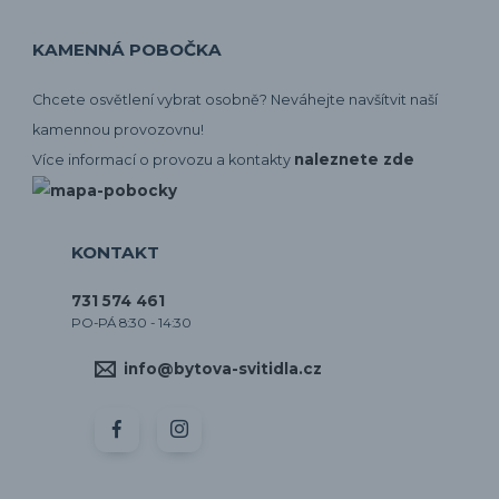
KAMENNÁ POBOČKA
Chcete osvětlení vybrat osobně? Neváhejte navšítvit naší
kamennou provozovnu!
naleznete zde
Více informací o provozu a kontakty
KONTAKT
731 574 461
PO-PÁ 8:30 - 14:30
info@bytova-svitidla.cz