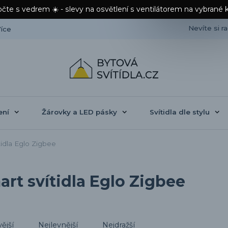
čte s vedrem ☀️ - slevy na osvětlení s ventilátorem na vybrané 
Nevíte si r
íce
ení
Žárovky a LED pásky
Svítidla dle stylu
idla Eglo Zigbee
rt svítidla Eglo Zigbee
ější
Nejlevnější
Nejdražší