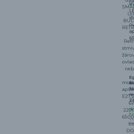
E
BU
žá
mo
2
sk
ks
Ví
dn