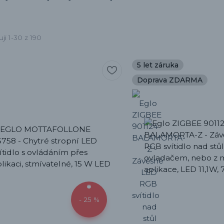
ji 1-30 z 190
5 let záruka
Doprava ZDARMA
- 25 %