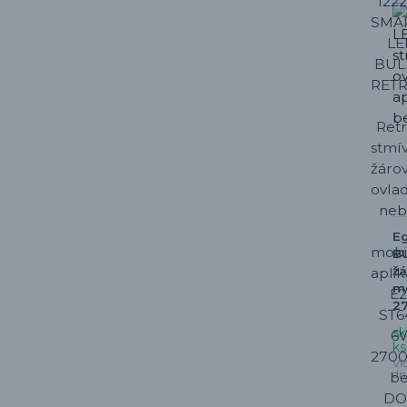
E
BU
žá
mo
2
sk
ks
Ví
dn