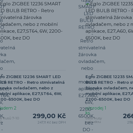
glo ZIGBEE 12236 SMART LED
Eglo ZIGBEE 12235 S
LB RETRO - Retro stmívatelná
BULB RETRO - Retro s
rovka ovladačem, nebo z
žárovka ovladačem, n
bilní aplikace, E27,ST64, 6W,
mobilní aplikace, E27,
200-6500K, bez DO
2200-6500K, bez DO
ladem 2
výprodej 1
ks
299,00 Kč
26
ce kusů 7-10
další kusy
ů
nebudou
247,11 Kč
bez DPH
219