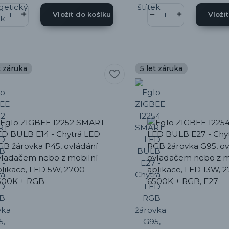
Vložit do košíku
Vloži
t záruka
5 let záruka