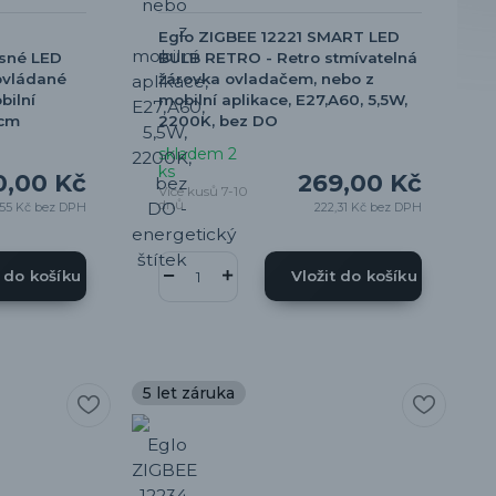
Eglo ZIGBEE 12221 SMART LED
sné LED
BULB RETRO - Retro stmívatelná
 ovládané
žárovka ovladačem, nebo z
bilní
mobilní aplikace, E27,A60, 5,5W,
8cm
2200K, bez DO
skladem 2
ks
0,00 Kč
269,00 Kč
Více kusů 7-10
dnů
,55 Kč
bez DPH
222,31 Kč
bez DPH
t do košíku
Vložit do košíku
5 let záruka