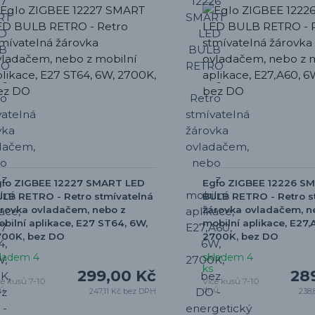
glo ZIGBEE 12227 SMART LED
Eglo ZIGBEE 12226 S
LB RETRO - Retro stmívatelná
BULB RETRO - Retro s
rovka ovladačem, nebo z
žárovka ovladačem, n
bilní aplikace, E27 ST64, 6W,
mobilní aplikace, E27,
700K, bez DO
2700K, bez DO
ladem 4
skladem 4
ks
299,00 Kč
28
ce kusů 7-10
Více kusů 7-10
ů
dnů
247,11 Kč
bez DPH
238