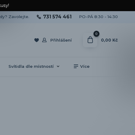
kusy!
731 574 461
ady? Zavolejte.
PO-PÁ 8:30 - 14:30
0
0,00 Kč
Přihlášení
Svítidla dle místností
Více