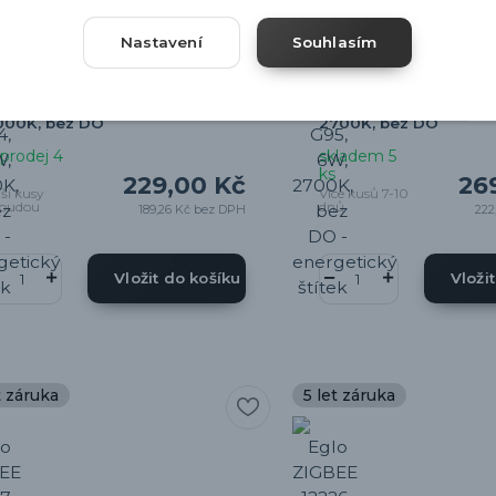
glo ZIGBEE 12232 SMART LED
Eglo ZIGBEE 12229 S
Nastavení
Souhlasím
LB RETRO - Retro stmívatelná
BULB RETRO - Retro s
rovka ovladačem, nebo z
žárovka ovladačem, n
bilní aplikace, E27 ST64, 6W,
mobilní aplikace, E27 
000K, bez DO
2700K, bez DO
prodej 4
skladem 5
ks
229,00 Kč
26
lší kusy
Více kusů 7-10
budou
dnů
189,26 Kč
bez DPH
222
Vložit do košíku
Vloži
t záruka
5 let záruka