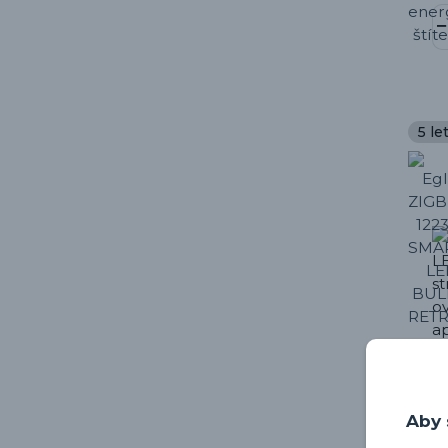
5 le
Aby 