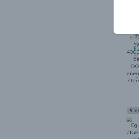
E
BU
žá
mo
4
vý
ks
da
ne
5 le