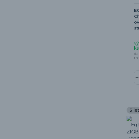
E
Ch
ov
st
vý
ks
da
ne
5 le