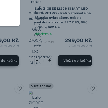
MART LED
Eglo ZIGBEE 12228 SMART LED
tmívatelná
BULB RETRO - Retro stmívatelná
ebo z
žárovka ovladačem, nebo z
G95, 6W,
mobilní aplikace, E27 G80, 6W,
2700K, bez DO
skladem 4
ks
9,00 Kč
299,00 Kč
Více kusů 7-10
dnů
,31 Kč
bez DPH
247,11 Kč
bez DPH
t do košíku
Vložit do košíku
5 let záruka