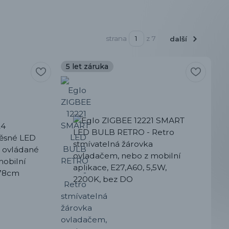
strana
z 7
další
5 let záruka