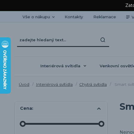
Zato
Vše o nákupu
Kontakty
Reklamace
V
Interiérová svítidla
Venkovní osvětl
Úvod
Interiérová svítidla
Chytrá svítidla
Smart svít
Sma
Cena:
Nejnov