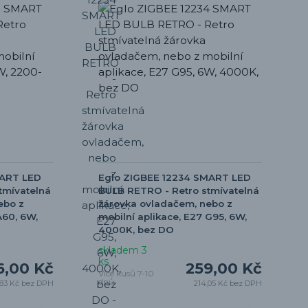
MART LED
Eglo ZIGBEE 12234 SMART LED
tmívatelná
BULB RETRO - Retro stmívatelná
ebo z
žárovka ovladačem, nebo z
A60, 6W,
mobilní aplikace, E27 G95, 6W,
4000K, bez DO
skladem 3
ks
6,00 Kč
259,00 Kč
Více kusů 7-10
dnů
,83 Kč
bez DPH
214,05 Kč
bez DPH