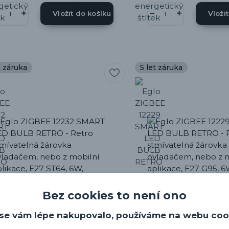
Vložit do košíku
Vloži
t záruka
5 let záruka
Bez cookies to není ono
se vám lépe nakupovalo, používáme na webu coo