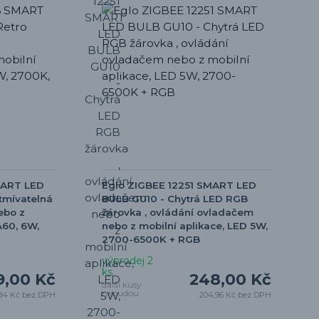
MART LED
Eglo ZIGBEE 12251 SMART LED
tmívatelná
BULB GU10 - Chytrá LED RGB
ebo z
žárovka , ovládání ovladačem
A60, 6W,
nebo z mobilní aplikace, LED 5W,
2700-6500K + RGB
výprodej 2
ks
9,00 Kč
248,00 Kč
další kusy
nebudou
,84 Kč
bez DPH
204,96 Kč
bez DPH