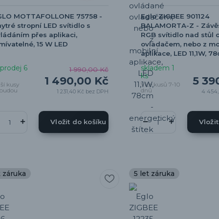
GLO MOTTAFOLLONE 75758 -
Eglo ZIGBEE 901124
ytré stropní LED svítidlo s
BALAMORTA-Z - Závě
ládáním přes aplikaci,
RGB svítidlo nad stůl
mívatelné, 15 W LED
ovladačem, nebo z mo
aplikace, LED 11,1W, 7
prodej 6
skladem 1
1 990,00 Kč
ks
1 490,00 Kč
5 39
lší kusy
Více kusů 7-10
budou
dnů
1 231,40 Kč
bez DPH
4 454
Vložit do košíku
Vloži
t záruka
5 let záruka