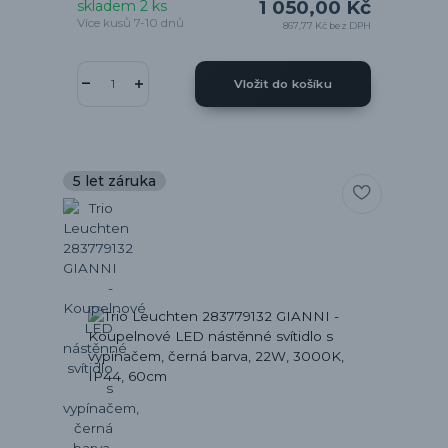
1 050,00 Kč
skladem 2 ks
Více kusů 7-10 dnů
867,77 Kč
bez DPH
Vložit do košíku
5 let záruka