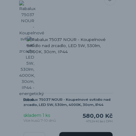
Rabalux 75037 NOUR - Koupelnové svítidlo nad
zrcadlo, LED 5W, 530lm, 4000K, 30cm, IP44
580,00 Kč
skladem 1 ks
Více kusů 7-10 dnů
479,34 Kč
bez DPH