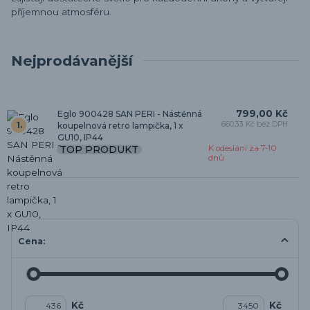
příjemnou atmosféru.
Nejprodávanější
799,00 Kč
Eglo 900428 SAN PERI - Nástěnná
660,33 Kč bez DPH
1.
koupelnová retro lampička, 1 x
GU10, IP44
TOP PRODUKT
K odeslání za 7-10
dnů
Cena:
Kč
Kč