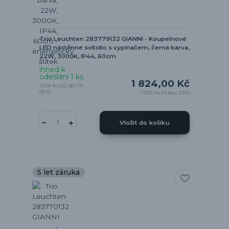
Trio Leuchten 283779132 GIANNI - Koupelnové
LED nástěnné svítidlo s vypínačem, černá barva,
22W, 3000K, IP44, 60cm
ihned k
odeslání 1 ks
1 824,00 Kč
Více kusů do 14
dnů
1 507,44 Kč
bez DPH
Vložit do košíku
5 let záruka