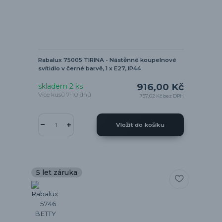
Rabalux 75005 TIRINA - Nástěnné koupelnové
svítidlo v černé barvě, 1 x E27, IP44
916,00 Kč
skladem 2 ks
Více kusů 7-10 dnů
757,02 Kč
bez DPH
Vložit do košíku
5 let záruka