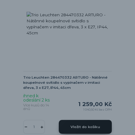
Trio Leuchten 284470332 ARTURO - Nátěnné
koupelnové svítidlo s vypínačem v imitaci
dřeva, 3 x E27, IP44, 45cm
ihned k
odeslání 2 ks
1 259,00 Kč
Více kusů do 14
dnů
1 040,50 Kč
bez DPH
Vložit do košíku