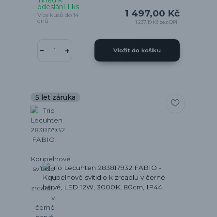
ihned k
odeslání 1 ks
1 497,00 Kč
Více kusů do 14
dnů
1 237,19 Kč
bez DPH
Vložit do košíku
5 let záruka