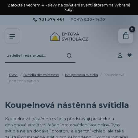
Zatočte s vedrem ☀️ - slevy na osvětlení s ventilátorem na vybrané
kusy!
731 574 461
PO-PÁ 8:30 - 14:30
0
Úvod
Svítidla dle místností
Koupelnová svítidla
Koupelnová
nástěnná svítidla
Koupelnová nástěnná svítidla
Koupelnová nástěnná svítidla představují praktické a
designově atraktivní řešení pro osvětlení koupelny. Tyto
svítidla nejen dodávají prostoru elegantní vzhled, ale také
zajišťují dostatečné světlo pro každodenní úkony a vytvářejí