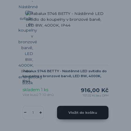
Rabalux 5746 BETTY - Nástěnné LED svítidlo do
koupelny v bronzové barvě, LED 8W, 4000K,
IP44
916,00 Kč
skladem 1 ks
Více kusů 7-10 dnů
757,02 Kč
bez DPH
Vložit do košíku