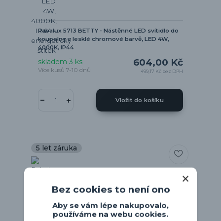
Rabalux 5713 BETTY - Nástěnné LED svítidlo do
koupelny v lesklé chromové barvě, LED 4W,
4000K, IP44
604,00 Kč
skladem 3 ks
Více kusů 7-10 dnů
499,17 Kč
bez DPH
Vložit do košíku
5 let záruka
Bez cookies to není ono
Aby se vám lépe nakupovalo,
používáme na webu cookies.