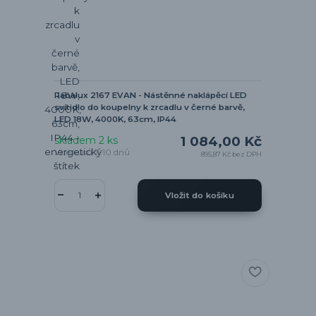
Rabalux 2167 EVAN - Nástěnné naklápěcí LED
svítidlo do koupelny k zrcadlu v černé barvě,
LED 18W, 4000K, 63cm, IP44
1 084,00 Kč
skladem 2 ks
Více kusů 7-10 dnů
895,87 Kč
bez DPH
Vložit do košíku