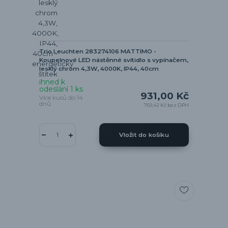
Trio Leuchten 283274106 MATTIMO -
Koupelnové LED nástěnné svítidlo s vypínačem,
lesklý chrom 4,3W, 4000K, IP44, 40cm
ihned k
odeslání 1 ks
931,00 Kč
Více kusů do 14
dnů
769,42 Kč
bez DPH
Vložit do košíku