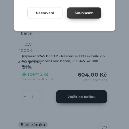
Nastavení
Souhlasím
Rabalux 5745 BETTY - Nástěnné LED svítidlo do
koupelny v bronzové barvě, LED 4W, 4000K,
IP44
604,00 Kč
skladem 2 ks
Více kusů 7-10 dnů
499,17 Kč
bez DPH
Vložit do košíku
5 let záruka