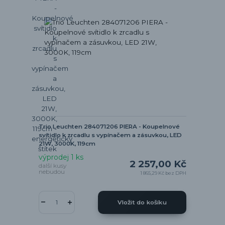
Trio Leuchten 284071206 PIERA - Koupelnové
svítidlo k zrcadlu s vypínačem a zásuvkou, LED
21W, 3000K, 119cm
výprodej 1 ks
2 257,00 Kč
další kusy
nebudou
1 865,29 Kč
bez DPH
Vložit do košíku