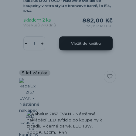
Rabalux 1302 TOGO - Nástěnné svítidlo do
koupelny v retro stylu v bronzové barvě, 1 x E14,
IP44
882,00 Kč
skladem 2 ks
Více kusů 7-10 dnů
728,93 Kč
bez DPH
Vložit do košíku
5 let záruka