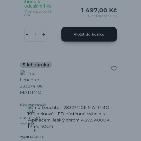
ihned k
odeslání 1 ks
1 497,00 Kč
Více kusů do 14
dnů
1 237,19 Kč
bez DPH
Vložit do košíku
5 let záruka