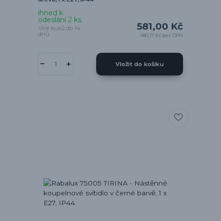
ihned k
odeslání 2 ks
581,00 Kč
Více kusů do 14
dnů
480,17 Kč
bez DPH
Vložit do košíku