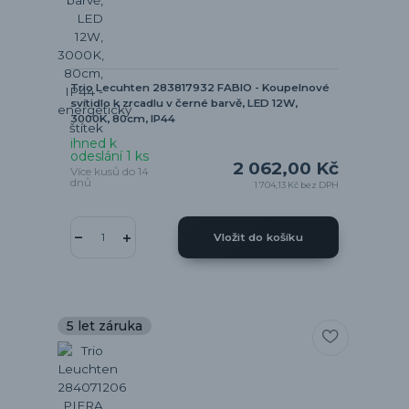
Trio Lecuhten 283817932 FABIO - Koupelnové
svítidlo k zrcadlu v černé barvě, LED 12W,
3000K, 80cm, IP44
ihned k
odeslání 1 ks
2 062,00 Kč
Více kusů do 14
dnů
1 704,13 Kč
bez DPH
Vložit do košíku
5 let záruka