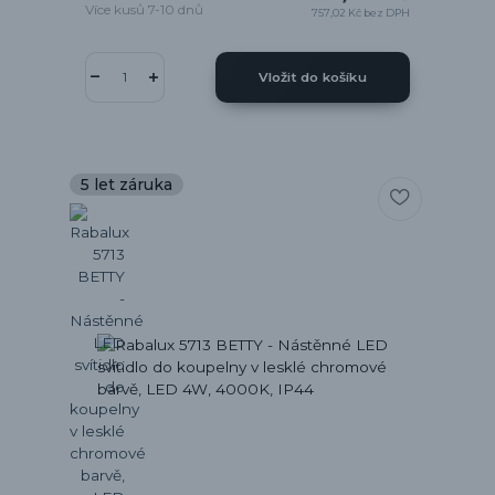
Více kusů 7-10 dnů
757,02 Kč
bez DPH
Vložit do košíku
5 let záruka