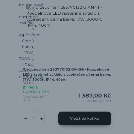
Trio Leuchten 283770132 GIANNI - Koupelnové
LED nástěnné svítidlo s vypínačem, černá barva,
17W, 3000K, IP44, 40cm
ihned k
odeslání 1 ks
1 387,00 Kč
Více kusů do 14
dnů
1 146,28 Kč
bez DPH
Vložit do košíku