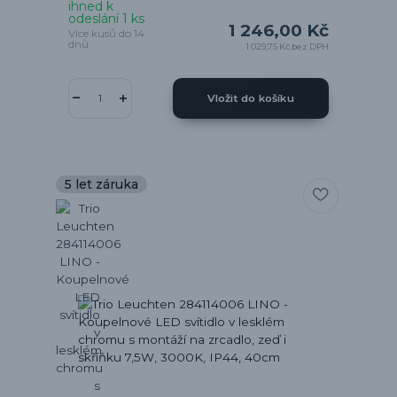
ihned k
odeslání 1 ks
1 246,00 Kč
Více kusů do 14
dnů
1 029,75 Kč
bez DPH
Vložit do košíku
5 let záruka