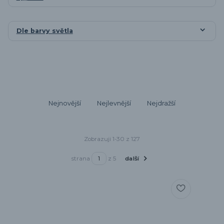
Dle barvy světla
Nejnovější
Nejlevnější
Nejdražší
Zobrazuji 1-30 z 127
strana
z 5
další