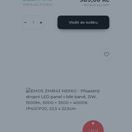
Více kusů 3-5 dnů
817,36 Kč
bez DPH
Vložit do košíku
- 10 %