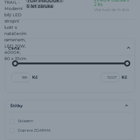
ihned k odeslání
TOP PRODUKT
2 ks
5 let záruka
Více kusů do 14 dnů
Cena:
Kč
Kč
Štítky
Skladem
Doprava ZDARMA