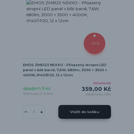
- 10 %
EMOS ZM6123 NEXXO - Přisazený stropní LED
panel v bílé barvě, 7,6W, 680lm, 3000 + 3500 +
4000K, IP40/IP20, 12 x 12cm
399,00 Kč
359,00 Kč
skladem 9 ks
Více kusů 3-5 dnů
296,69 Kč
bez DPH
Vložit do košíku