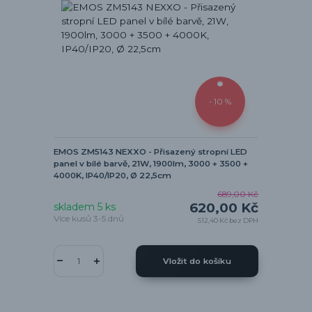
- 10 %
EMOS ZM5143 NEXXO - Přisazený stropní LED
panel v bílé barvě, 21W, 1900lm, 3000 + 3500 +
4000K, IP40/IP20, Ø 22,5cm
689,00 Kč
620,00 Kč
skladem 5 ks
Více kusů 3-5 dnů
512,40 Kč
bez DPH
Vložit do košíku