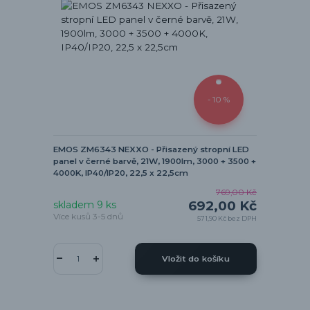
- 10 %
EMOS ZM6343 NEXXO - Přisazený stropní LED
panel v černé barvě, 21W, 1900lm, 3000 + 3500 +
4000K, IP40/IP20, 22,5 x 22,5cm
769,00 Kč
692,00 Kč
skladem 9 ks
Více kusů 3-5 dnů
571,90 Kč
bez DPH
Vložit do košíku