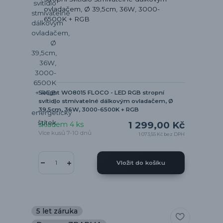
Solight WO8015 FLOCO - LED RGB stropní
svítidlo stmívatelné dálkovým ovladačem, Ø
39,5cm, 36W, 3000-6500K + RGB
1 299,00 Kč
skladem 4 ks
Více kusů 7-10 dnů
1 073,55 Kč
bez DPH
Vložit do košíku
5 let záruka