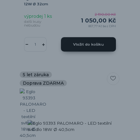
12W Ø 32cm
2 190,00 Kč
výprodej 1 ks
1 050,00 Kč
další kusy
nebudou
867,77 Kč
bez DPH
Vložit do košíku
5 let záruka
Doprava ZDARMA