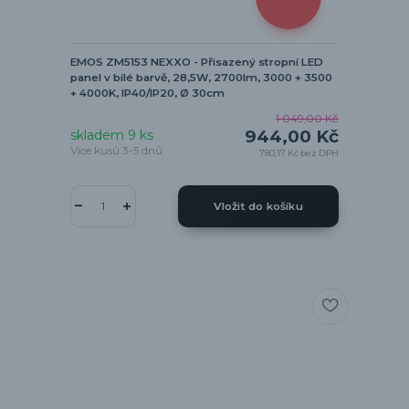
EMOS ZM5153 NEXXO - Přisazený stropní LED
panel v bílé barvě, 28,5W, 2700lm, 3000 + 3500
+ 4000K, IP40/IP20, Ø 30cm
1 049,00 Kč
944,00 Kč
skladem 9 ks
Více kusů 3-5 dnů
780,17 Kč
bez DPH
Vložit do košíku