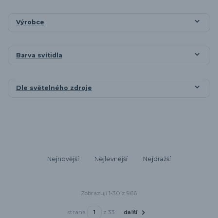
Výrobce
Barva svítidla
Dle světelného zdroje
Nejnovější
Nejlevnější
Nejdražší
Zobrazuji 1-30 z 966
strana
z 33
další