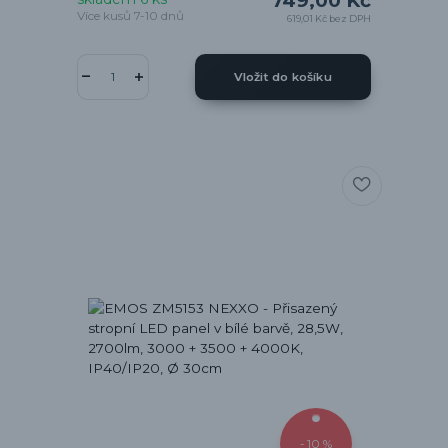
749,00 Kč
Více kusů 7-10 dnů
619,01 Kč
bez DPH
Vložit do košíku
- 10 %