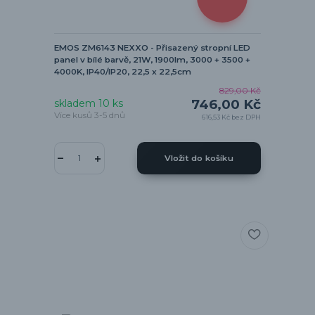
EMOS ZM6143 NEXXO - Přisazený stropní LED
panel v bílé barvě, 21W, 1900lm, 3000 + 3500 +
4000K, IP40/IP20, 22,5 x 22,5cm
829,00 Kč
746,00 Kč
skladem 10 ks
Více kusů 3-5 dnů
616,53 Kč
bez DPH
Vložit do košíku