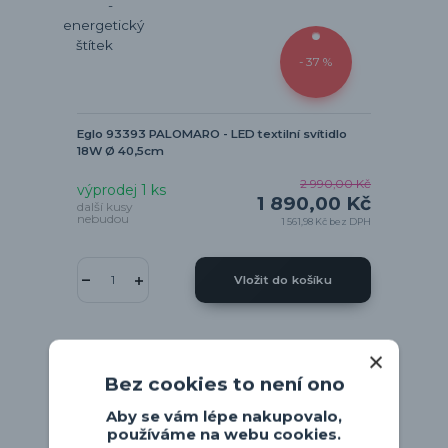
- 37 %
Eglo 93393 PALOMARO - LED textilní svítidlo
18W Ø 40,5cm
2 990,00 Kč
výprodej 1 ks
1 890,00 Kč
další kusy
nebudou
1 561,98 Kč
bez DPH
Vložit do košíku
Bez cookies to není ono
Aby se vám lépe nakupovalo,
používáme na webu cookies.