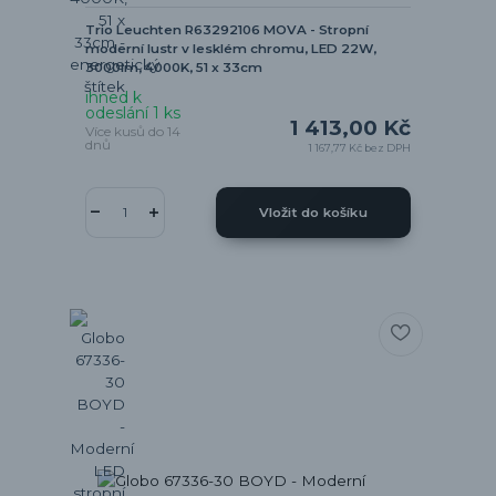
Trio Leuchten R63292106 MOVA - Stropní
moderní lustr v lesklém chromu, LED 22W,
3000lm, 4000K, 51 x 33cm
ihned k
odeslání 1 ks
1 413,00 Kč
Více kusů do 14
dnů
1 167,77 Kč
bez DPH
Vložit do košíku