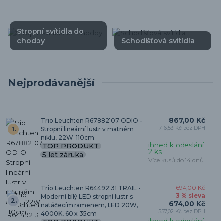
Stropní svítidla do
chodby
Schodišťová svítidla
Nejprodávanější
867,00 Kč
Trio Leuchten R67882107 ODIO -
716,53 Kč bez DPH
1.
Stropní lineární lustr v matném
niklu, 22W, 110cm
ihned k odeslání
TOP PRODUKT
2 ks
5 let záruka
Více kusů do 14 dnů
Trio Leuchten R64492131 TRAIL -
694,00 Kč
3 % sleva
Moderní bílý LED stropní lustr s
2.
674,00 Kč
natáčecím ramenem, LED 20W,
557,02 Kč bez DPH
4000K, 60 x 35cm