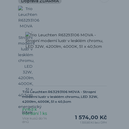
Doprava ZDARMA
Trio Leuchten R63293106 MOVA - Stropní
moderní lustr v lesklém chromu, LED 32W,
4200lm, 4000K, 51 x 40,5cm
ihned k
odeslání 1 ks
1 574,00 Kč
Více kusů do 14
dnů
1 300,83 Kč
bez DPH