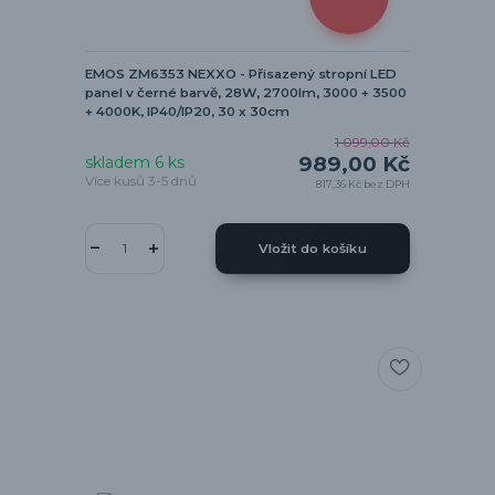
EMOS ZM6353 NEXXO - Přisazený stropní LED
panel v černé barvě, 28W, 2700lm, 3000 + 3500
+ 4000K, IP40/IP20, 30 x 30cm
1 099,00 Kč
989,00 Kč
skladem 6 ks
Více kusů 3-5 dnů
817,36 Kč
bez DPH
Vložit do košíku