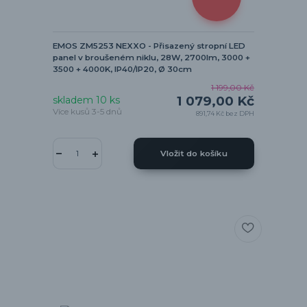
EMOS ZM5253 NEXXO - Přisazený stropní LED
panel v broušeném niklu, 28W, 2700lm, 3000 +
3500 + 4000K, IP40/IP20, Ø 30cm
1 199,00 Kč
1 079,00 Kč
skladem 10 ks
Více kusů 3-5 dnů
891,74 Kč
bez DPH
Vložit do košíku