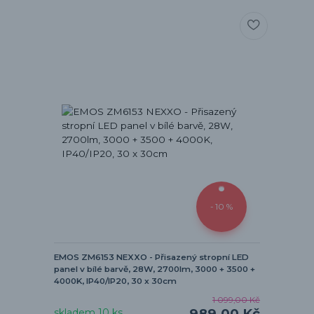
- 10 %
EMOS ZM6153 NEXXO - Přisazený stropní LED
panel v bílé barvě, 28W, 2700lm, 3000 + 3500 +
4000K, IP40/IP20, 30 x 30cm
1 099,00 Kč
989,00 Kč
skladem 10 ks