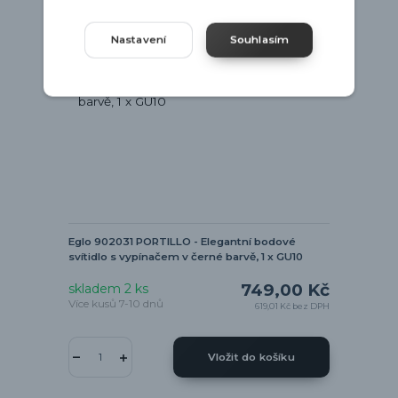
Nastavení
Souhlasím
Eglo 902031 PORTILLO - Elegantní bodové
svítidlo s vypínačem v černé barvě, 1 x GU10
749,00 Kč
skladem 2 ks
Více kusů 7-10 dnů
619,01 Kč
bez DPH
Vložit do košíku