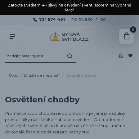
Zatočte s vedrem ☀️ - slevy na osvětlení s ventilátorem na vybrané
kusy!
731 574 461
PO-PÁ 8:30 - 14:30
0
Úvod
Svítidla dle místností
Osvětlení chodby
Osvětlení chodby
Proměňte svou chodbu nebo předsíň v příjemný a útulný
prostor díky naší široké nabídce osvětlení. Od moderních
závěsných svítidel až po klasické nástěnné svícny - máme
dokonalé řešení osvětlení pro každý styl.