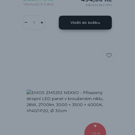
Více kusů 3-5 dnů
408,26 Kč
bez DPH
Vložit do košíku
- 10 %