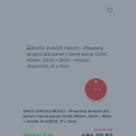
- 10 %
EMOS ZM6333 NEXXO - Přisazený stropní LED
panel v černé barvě, 12,5W, 1100lm, 3000 + 3500
+ 4000K, IP40/IP20, 17 x 17cm
549,00 Kč
494,00 Kč
skladem 10 ks