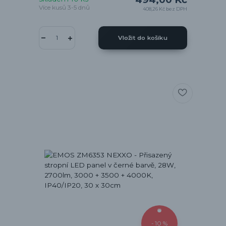
Více kusů 3-5 dnů
408,26 Kč
bez DPH
Vložit do košíku
- 10 %