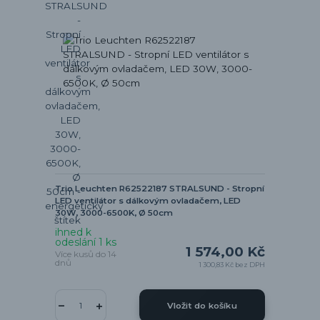
Trio Leuchten R62522187 STRALSUND - Stropní
LED ventilátor s dálkovým ovladačem, LED
30W, 3000-6500K, Ø 50cm
ihned k
odeslání 1 ks
1 574,00 Kč
Více kusů do 14
dnů
1 300,83 Kč
bez DPH
Vložit do košíku