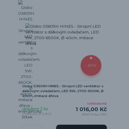
- 20 %
Globo 03609H HINES - Stropní LED ventilátor s
dálkovým ovladačem, LED 9W, 2700-6500K, Ø
40cm, imitace dřeva
1 270,00 Kč
1 016,00 Kč
skladem 3 ks
Více kusů 3-5 dnů
839,67 Kč
bez DPH