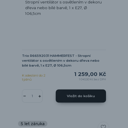
Trio R66592031 HAMMERFEST - Stropní
ventilátor s osvětlením v dekoru dřeva nebo
bílé barvě, 1 x E27, Ø 106,5cm
1 259,00 Kč
K odeslání do 2
týdnů
1 040,50 Kč
bez DPH
Vložit do košíku
5 let záruka