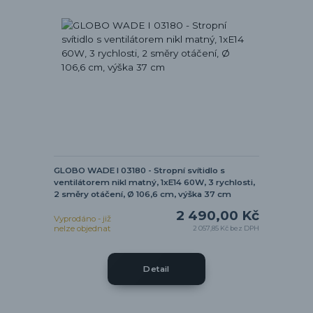
GLOBO WADE I 03180 - Stropní svítidlo s
ventilátorem nikl matný, 1xE14 60W, 3 rychlosti,
2 směry otáčení, Ø 106,6 cm, výška 37 cm
2 490,00 Kč
Vyprodáno - již
nelze objednat
2 057,85 Kč
bez DPH
Detail