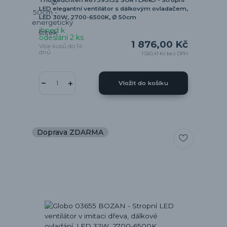
LED elegantní ventilátor s dálkovým ovladačem,
LED 30W, 2700-6500K, Ø 50cm
ihned k
odeslání 2 ks
1 876,00 Kč
Více kusů do 14
dnů
1 550,41 Kč
bez DPH
Vložit do košíku
Doprava ZDARMA