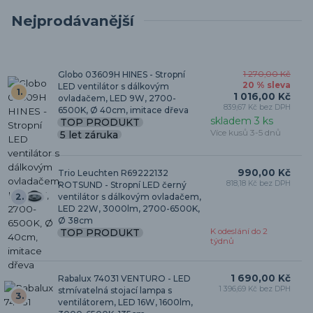
Nejprodávanější
Globo 03609H HINES - Stropní
1 270,00 Kč
20 % sleva
LED ventilátor s dálkovým
1.
1 016,00 Kč
ovladačem, LED 9W, 2700-
839,67 Kč bez DPH
6500K, Ø 40cm, imitace dřeva
skladem 3 ks
TOP PRODUKT
Více kusů 3-5 dnů
5 let záruka
990,00 Kč
Trio Leuchten R69222132
818,18 Kč bez DPH
ROTSUND - Stropní LED černý
2.
ventilátor s dálkovým ovladačem,
LED 22W, 3000lm, 2700-6500K,
Ø 38cm
TOP PRODUKT
K odeslání do 2
týdnů
1 690,00 Kč
Rabalux 74031 VENTURO - LED
1 396,69 Kč bez DPH
stmívatelná stojací lampa s
3.
ventilátorem, LED 16W, 1600lm,