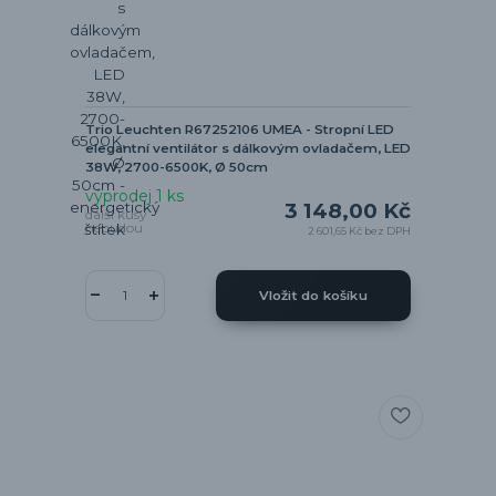
Trio Leuchten R67252106 UMEA - Stropní LED
elegantní ventilátor s dálkovým ovladačem, LED
38W, 2700-6500K, Ø 50cm
výprodej 1 ks
3 148,00 Kč
další kusy
nebudou
2 601,65 Kč
bez DPH
Vložit do košíku