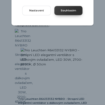
Nastavení
Souhlasím
5 let záruka
Doprava ZDARMA
Trio Leuchten R64133132 NYBRO - Stropní LED
elegantní ventilátor s dálkovým ovladačem, LED