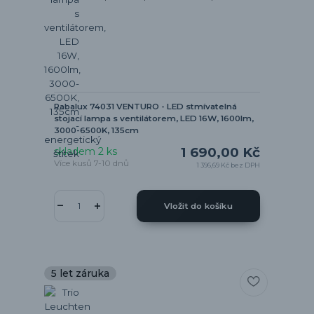
Rabalux 74031 VENTURO - LED stmívatelná
stojací lampa s ventilátorem, LED 16W, 1600lm,
3000-6500K, 135cm
1 690,00 Kč
skladem 2 ks
Více kusů 7-10 dnů
1 396,69 Kč
bez DPH
Vložit do košíku
5 let záruka