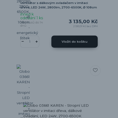
ventilátor s dálkovým ovladačem v imitaci
dřeva, LED 24W, 2800lm, 2700-6500K, Ø 108cm
ihned k
odeslání 1 ks
3 135,00 Kč
Více kusů do 14
dnů
2 590,91 Kč
bez DPH
Vložit do košíku