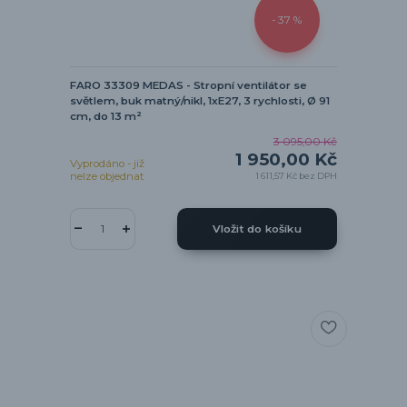
- 37 %
FARO 33309 MEDAS - Stropní ventilátor se
světlem, buk matný/nikl, 1xE27, 3 rychlosti, Ø 91
cm, do 13 m²
3 095,00 Kč
1 950,00 Kč
Vyprodáno - již
nelze objednat
1 611,57 Kč
bez DPH
Vložit do košíku