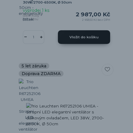
30W, 2700-6500K, Ø 50cm
výprodej 1 ks
2 987,00 Kč
další kusy
nebudou
2 468,60 Kč
bez DPH
Vložit do košíku
5 let záruka
Doprava ZDARMA