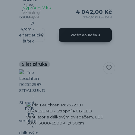
výprodej 2 ks
4 042,00 Kč
další kusy
nebudou
3 340,50 Kč
bez DPH
Vložit do košíku
5 let záruka