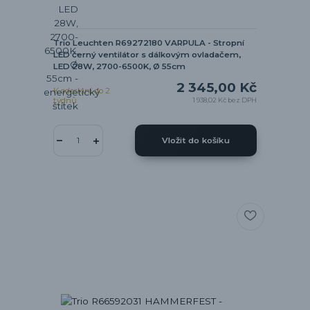
Trio Leuchten R69272180 VARPULA - Stropní
LED černý ventilátor s dálkovým ovladačem,
LED 28W, 2700-6500K, Ø 55cm
2 345,00 Kč
K odeslání do 2
týdnů
1 938,02 Kč
bez DPH
Vložit do košíku