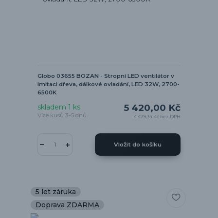
Globo 03655 BOZAN - Stropní LED ventilátor v
imitaci dřeva, dálkové ovladání, LED 32W, 2700-
6500K
5 420,00 Kč
skladem 1 ks
Více kusů 3-5 dnů
4 479,34 Kč
bez DPH
Vložit do košíku
5 let záruka
Doprava ZDARMA