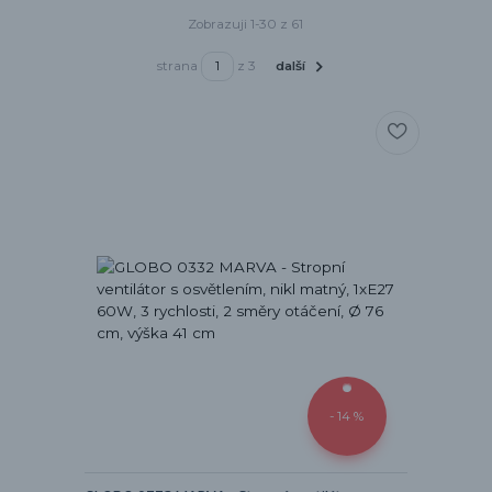
Zobrazuji 1-30 z 61
strana
z 3
další
- 14 %