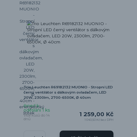
Trio Leuchten R69182132 MUONIO - Stropní LED
černý ventilátor s dálkovým ovladačem, LED
20W, 2300lm, 2700-6500K, Ø 40cm
ihned k
odeslání 1 ks
1 259,00 Kč
Více kusů do 14
dnů
1 040,50 Kč
bez DPH