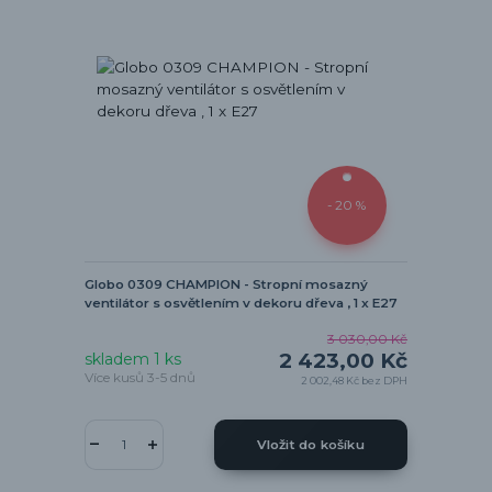
- 20 %
Globo 0309 CHAMPION - Stropní mosazný
ventilátor s osvětlením v dekoru dřeva , 1 x E27
3 030,00 Kč
2 423,00 Kč
skladem 1 ks
Více kusů 3-5 dnů
2 002,48 Kč
bez DPH
Vložit do košíku