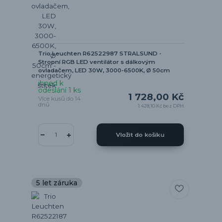
Trio Leuchten R62522987 STRALSUND -
Stropní RGB LED ventilátor s dálkovým
ovladačem, LED 30W, 3000-6500K, Ø 50cm
ihned k
odeslání 1 ks
1 728,00 Kč
Více kusů do 14
dnů
1 428,10 Kč
bez DPH
Vložit do košíku
5 let záruka