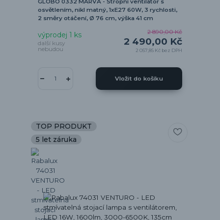
GLOBO 0332 MARVA - Stropní ventilátor s
osvětlením, nikl matný, 1xE27 60W, 3 rychlosti,
2 směry otáčení, Ø 76 cm, výška 41 cm
2 890,00 Kč
výprodej 1 ks
2 490,00 Kč
další kusy
nebudou
2 057,85 Kč
bez DPH
Vložit do košíku
TOP PRODUKT
5 let záruka