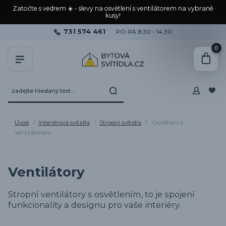
Zatočte s vedrem ☀️ - slevy na osvětlení s ventilátorem na vybrané
kusy!
731 574 461
PO-PÁ 8:30 - 14:30
0
Úvod
Interiérová svítidla
Stropní svítidla
Osvětlení s
ventilátorem
Ventilátory
Stropní ventilátory s osvětlením, to je spojení
funkcionality a designu pro vaše interiéry.