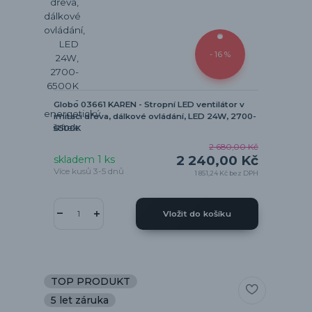
- 16 %
Globo 03661 KAREN - Stropní LED ventilátor v
imitaci dřeva, dálkové ovládání, LED 24W, 2700-
6500K
2 680,00 Kč
2 240,00 Kč
skladem 1 ks
Více kusů 3-5 dnů
1 851,24 Kč
bez DPH
Vložit do košíku
TOP PRODUKT
5 let záruka