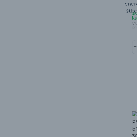
sk
ks
Ví
dn