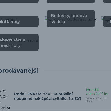
Bodovky, bodová
olní lampy
svítidla
L
íslušenství a
hradní díly
prodávanější
ihned k
odeslání 5 ks
Redo LENA 02-756 - Rustikální
Více kusů do 14
nástěnné naklápěcí svítidlo, 1 x E27
dnů