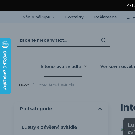
Zato
Vše o nákupu
Kontakty
Reklamace
V
Interiérová svítidla
Venkovní osvětl
Úvod
Interiérová svítidla
Int
Podkategorie
Lu
Lustry a závěsná svítidla
sví