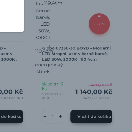
- 22 %
D -
Globo 67336-30 BOYD - Moderní
ustr v
LED stropní lustr v černé barvě,
 3000K ,
LED 30W, 3000K , 110,4cm
skladem 3
1 460,00 Kč
ks
0,00 Kč
1 140,00 Kč
Více kusů 3-5
dnů
,69 Kč
bez DPH
942,15 Kč
bez DPH
t do košíku
Vložit do košíku