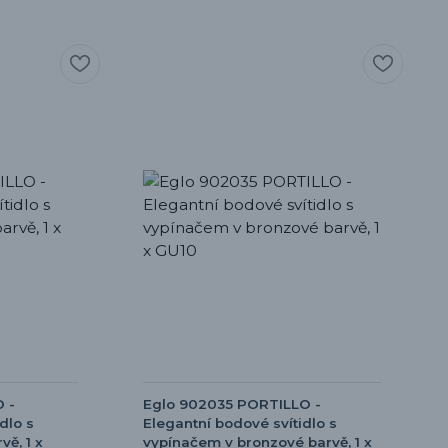
 -
Eglo 902035 PORTILLO -
dlo s
Elegantní bodové svítidlo s
ě, 1 x
vypínačem v bronzové barvě, 1 x