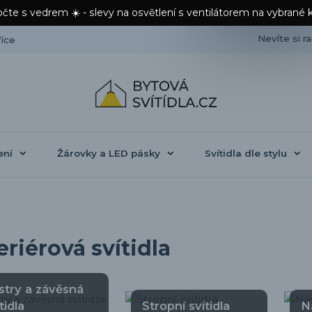
čte s vedrem ☀️ - slevy na osvětlení s ventilátorem na vybrané 
Nevíte si r
íce
ení
Žárovky a LED pásky
Svítidla dle stylu
eriérová svítidla
stry a závěsná
tidla
Stropní svítidla
N