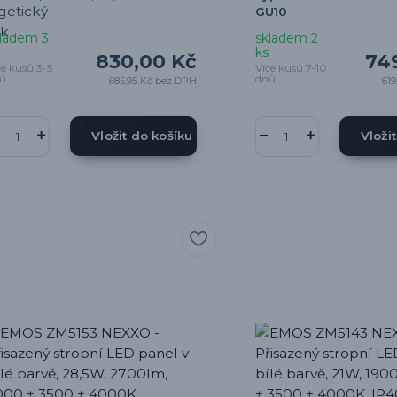
GU10
ladem 3
skladem 2
ks
830,00 Kč
74
ce kusů 3-5
Více kusů 7-10
ů
dnů
685,95 Kč
bez DPH
619
Vložit do košíku
Vloži