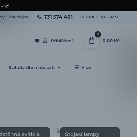
kusy!
731 574 461
ady? Zavolejte.
PO-PÁ 8:30 - 14:30
0
0,00 Kč
Přihlášení
Svítidla dle místností
Více
ástěnná svítidla
Stojací lampy