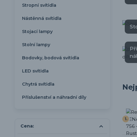
Stropní svítidla
Nástěnná svítidla
St
Stojací lampy
Stolní lampy
Př
ná
Bodovky, bodová svítidla
LED svítidla
Chytrá svítidla
Nej
Příslušenství a náhradní díly
1.
Cena: