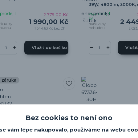
39W, 4800lm, 3000K, 
prodej 1
výprodej 1
2 779,00 Kč
ks
1 990,00 Kč
2 44
lší kusy
další kusy
budou
nebudou
1 644,63 Kč
bez DPH
2 023
Vložit do košíku
Vloži
t záruka
Bez cookies to není ono
se vám lépe nakupovalo, používáme na webu coo