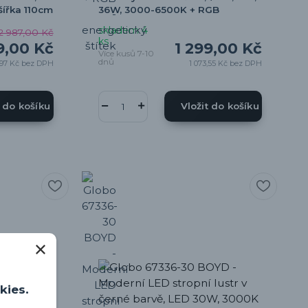
šířka 110cm
36W, 3000-6500K + RGB
skladem 4
2 987,00 Kč
ks
9,00 Kč
1 299,00 Kč
Více kusů 7-10
dnů
,97 Kč
bez DPH
1 073,55 Kč
bez DPH
t do košíku
Vložit do košíku
kies.