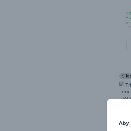
vý
ks
da
ne
5 le
Aby 