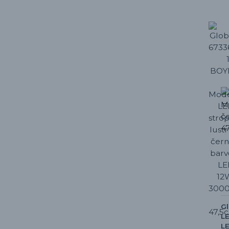
Gl
LE
LE