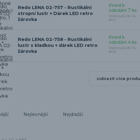
ihned k
Redo LENA 02-757 - Rustikální
odeslání 7 ks
stropní lustr + Dárek LED retro
Více kusů do 14
žárovka
dnů
ihned k
Redo LENA 02-758 - Rustikální
odeslání 4 ks
lustr s kladkou + dárek LED retro
Více kusů do 14
žárovka
dnů
zobrazit více prod
ější
Nejlevnější
Nejdražší
ji 1-30 z 885