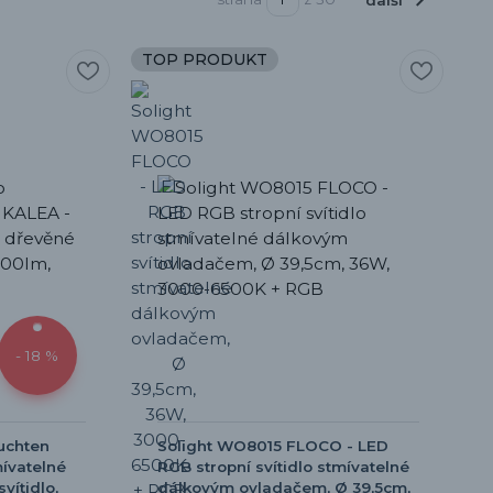
další
TOP PRODUKT
- 18 %
uchten
Solight WO8015 FLOCO - LED
ívatelné
RGB stropní svítidlo stmívatelné
vítidlo,
dálkovým ovladačem, Ø 39,5cm,