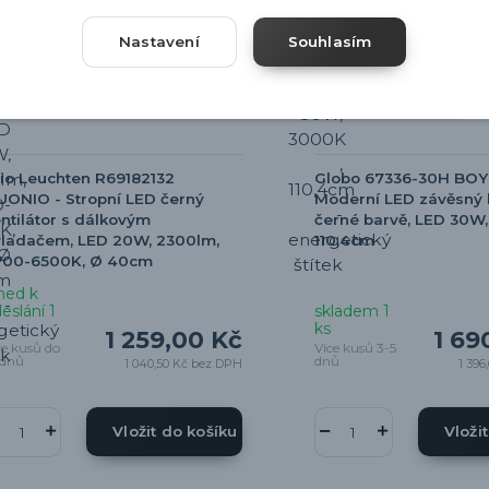
Nastavení
Souhlasím
io Leuchten R69182132
Globo 67336-30H BOY
ONIO - Stropní LED černý
Moderní LED závěsný l
ntilátor s dálkovým
černé barvě, LED 30W,
vladačem, LED 20W, 2300lm,
110,4cm
700-6500K, Ø 40cm
ned k
eslání 1
skladem 1
ks
1 259,00 Kč
1 69
ce kusů do
Více kusů 3-5
 dnů
dnů
1 040,50 Kč
bez DPH
1 396
Vložit do košíku
Vloži