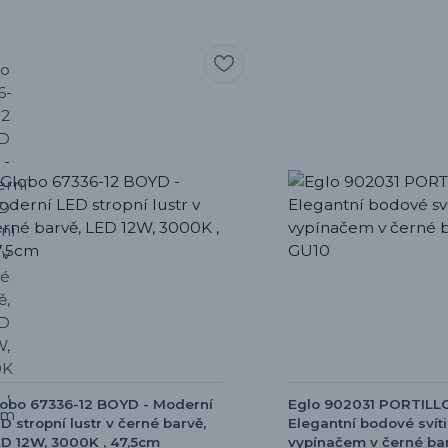
obo 67336-12 BOYD - Moderní
Eglo 902031 PORTILLO
D stropní lustr v černé barvě,
Elegantní bodové svíti
D 12W, 3000K , 47,5cm
vypínačem v černé barv