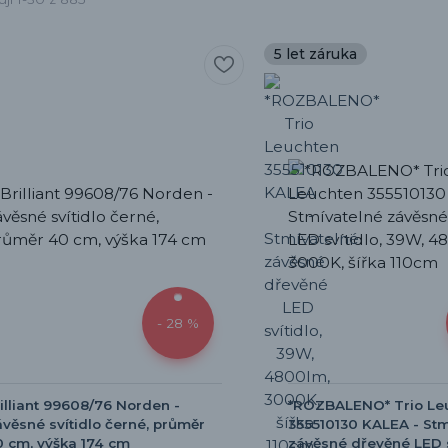
5 let záruka
- 28 %
illiant 99608/76 Norden -
*ROZBALENO* Trio Le
věsné svítidlo černé, průměr
355510130 KALEA - Stm
 cm, výška 174 cm
závěsné dřevěné LED s