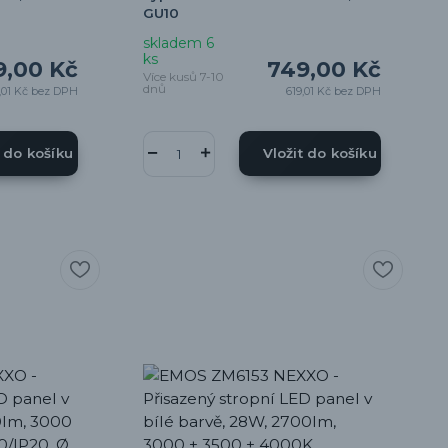
GU10
skladem 6
ks
9,00 Kč
749,00 Kč
Více kusů 7-10
dnů
,01 Kč
bez DPH
619,01 Kč
bez DPH
t do košíku
Vložit do košíku