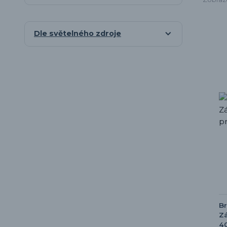
Dle světelného zdroje
Br
Zá
40