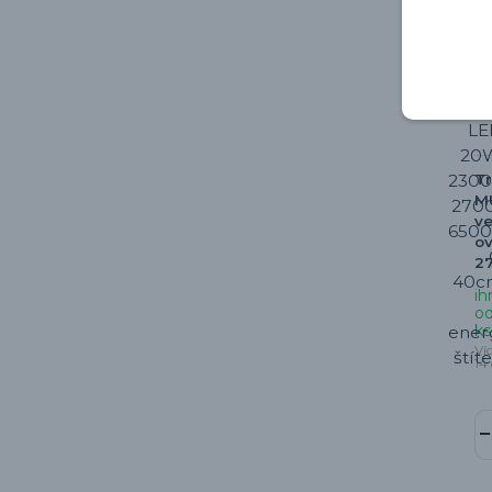
Tr
MU
ve
o
2
ih
od
ks
Ví
14