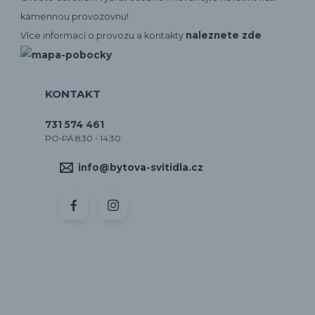
kamennou provozovnu!
naleznete zde
Více informací o provozu a kontakty
KONTAKT
731 574 461
PO-PÁ 8:30 - 14:30
info@bytova-svitidla.cz
by CORA osvětlení
Vytvořeno na
Eshop-rychle.cz