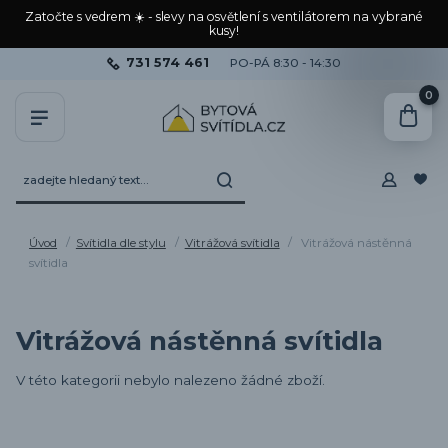
Zatočte s vedrem ☀️ - slevy na osvětlení s ventilátorem na vybrané
kusy!
731 574 461
PO-PÁ 8:30 - 14:30
0
Úvod
Svítidla dle stylu
Vitrážová svítidla
Vitrážová nástěnná
svítidla
Vitrážová nástěnná svítidla
V této kategorii nebylo nalezeno žádné zboží.