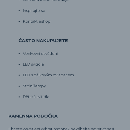
Inspirujte se
Kontakt eshop
ČASTO NAKUPUJETE
Venkovní osvětlení
LED svítidla
LED s dálkovým ovladačem
Stolní lampy
Dětská svítidla
KAMENNÁ POBOČKA
Chcete osvětlení vybrat osobně? Neváhejte navšítvit naší