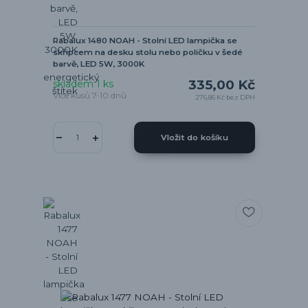
Rabalux 1480 NOAH - Stolní LED lampička se
skřipcem na desku stolu nebo poličku v šedé
barvě, LED 5W, 3000K
335,00 Kč
skladem 1 ks
Více kusů 7-10 dnů
276,86 Kč
bez DPH
Vložit do košíku