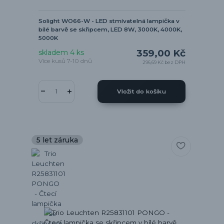
Solight WO66-W - LED stmívatelná lampička v
bílé barvě se skřipcem, LED 8W, 3000K, 4000K,
5000K
359,00 Kč
skladem 4 ks
Více kusů 7-10 dnů
296,69 Kč
bez DPH
Vložit do košíku
5 let záruka