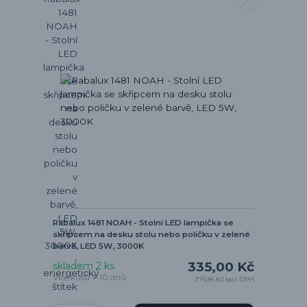
Rabalux 1481 NOAH - Stolní LED lampička se
skřipcem na desku stolu nebo poličku v zelené
barvě, LED 5W, 3000K
335,00 Kč
skladem 2 ks
Více kusů 7-10 dnů
276,86 Kč
bez DPH