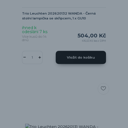
Trio Leuchten 202620132 WANDA - Černá
stolní lampička se skřipcem, 1 x GU10
ihned k
odeslání 7 ks
504,00 Kč
Více kusů do 14
dnů
416,53 Kč
bez DPH
Vložit do košíku