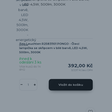
Trio Leuchten R25831101 PONGO - Čtecí
lampička se skřipcem v bílé barvě, LED 4,5W,
500lm, 3000K
ihned k
odeslání 3 ks
392,00 Kč
Více kusů do 14
dnů
323,97 Kč
bez DPH
Vložit do košíku