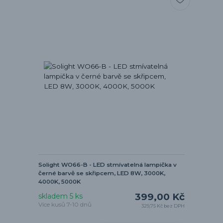
Solight WO66-B - LED stmívatelná lampička v
černé barvě se skřipcem, LED 8W, 3000K,
4000K, 5000K
399,00 Kč
skladem 5 ks
Více kusů 7-10 dnů
329,75 Kč
bez DPH