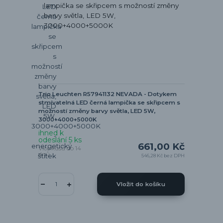
Trio Leuchten R57941132 NEVADA - Dotykem
stmívatelná LED černá lampička se skřipcem s
možností změny barvy světla, LED 5W,
3000+4000+5000K
ihned k
odeslání 5 ks
661,00 Kč
Více kusů do 14
dnů
546,28 Kč
bez DPH
Vložit do košíku