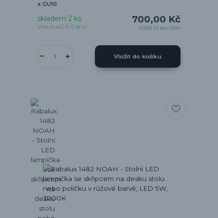
x GU10
700,00 Kč
skladem 2 ks
Více kusů 3-5 dnů
578,51 Kč
bez DPH
Vložit do košíku