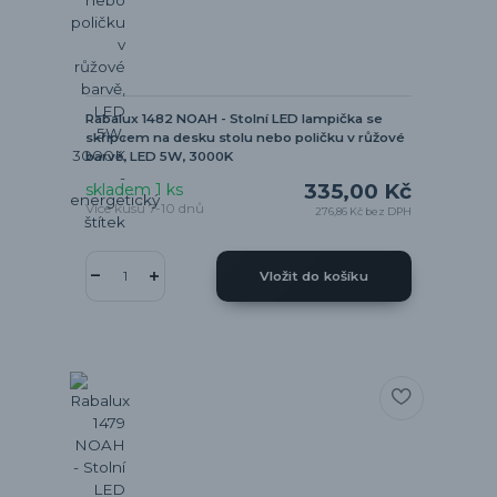
Rabalux 1482 NOAH - Stolní LED lampička se
skřipcem na desku stolu nebo poličku v růžové
barvě, LED 5W, 3000K
335,00 Kč
skladem 1 ks
Více kusů 7-10 dnů
276,86 Kč
bez DPH
Vložit do košíku