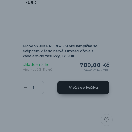
Globo 57911KG ROBBY - Stolní lampička se
skřipcem v šedé barvě s imitací dřeva s
kabelem do zásuvky, 1 x GU10
780,00 Kč
skladem 2 ks
Více kusů 3-5 dnů
644,63 Kč
bez DPH
Vložit do košíku