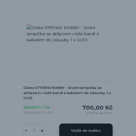
Globo 57911KW ROBBY - Stolní lampička se
skřipcem v bílé barvě s kabelem do zásuvky, 1 x
GU10
700,00 Kč
skladem 1 ks
Více kusů 3-5 dnů
578,51 Kč
bez DPH
Vložit do košíku