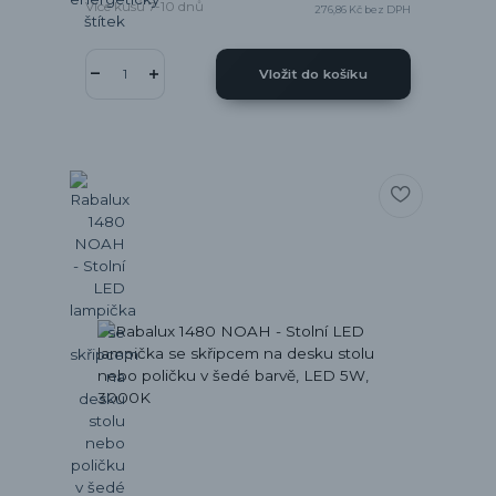
Více kusů 7-10 dnů
276,86 Kč
bez DPH
Vložit do košíku