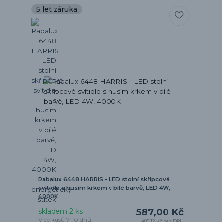
5 let záruka
Rabalux 6448 HARRIS - LED stolní skřipcové
svítidlo s husím krkem v bílé barvě, LED 4W,
4000K
587,00 Kč
skladem 2 ks
Více kusů 7-10 dnů
485,12 Kč
bez DPH