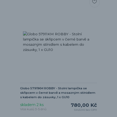
Globo 57911KM ROBBY - Stolní lampička se
skřipcem v černé barvě a mosazným stínidlem
s kabelem do zásuvky, 1 x GU10
780,00 Kč
skladem 2 ks
Více kusů 3-5 dnů
644,63 Kč
bez DPH