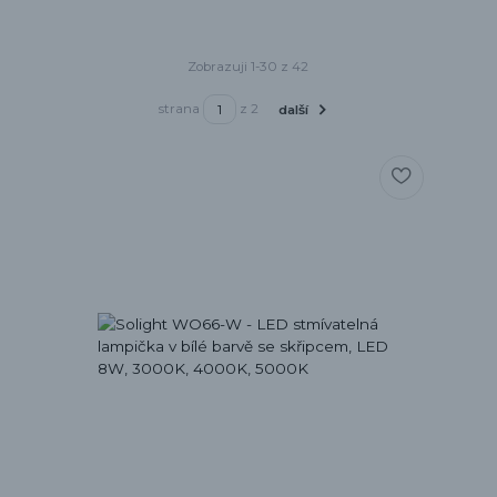
Zobrazuji 1-30 z 42
strana
z 2
další