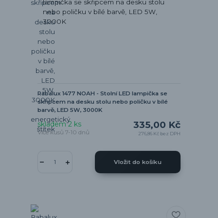
Rabalux 1477 NOAH - Stolní LED lampička se
skřipcem na desku stolu nebo poličku v bílé
barvě, LED 5W, 3000K
335,00 Kč
skladem 2 ks
Více kusů 7-10 dnů
276,86 Kč
bez DPH
Vložit do košíku