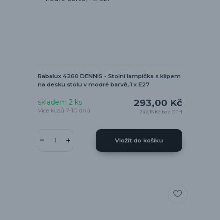
Rabalux 4260 DENNIS - Stolní lampička s klipem
na desku stolu v modré barvě, 1 x E27
293,00 Kč
skladem 2 ks
Více kusů 7-10 dnů
242,15 Kč
bez DPH
Vložit do košíku