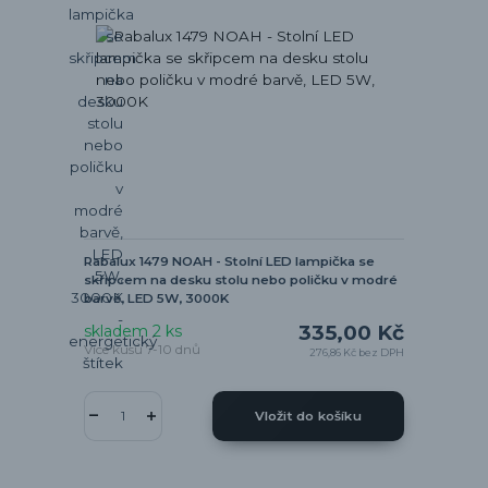
Rabalux 1479 NOAH - Stolní LED lampička se
skřipcem na desku stolu nebo poličku v modré
barvě, LED 5W, 3000K
335,00 Kč
skladem 2 ks
Více kusů 7-10 dnů
276,86 Kč
bez DPH
Vložit do košíku