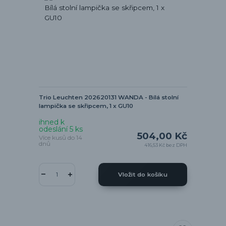
Trio Leuchten 202620131 WANDA - Bílá stolní
lampička se skřipcem, 1 x GU10
ihned k
odeslání 5 ks
504,00 Kč
Více kusů do 14
dnů
416,53 Kč
bez DPH
Vložit do košíku