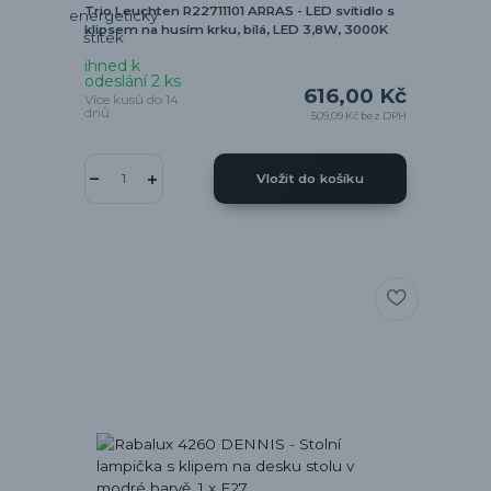
Trio Leuchten R22711101 ARRAS - LED svítidlo s
klipsem na husím krku, bílá, LED 3,8W, 3000K
ihned k
odeslání 2 ks
616,00 Kč
Více kusů do 14
dnů
509,09 Kč
bez DPH
Vložit do košíku