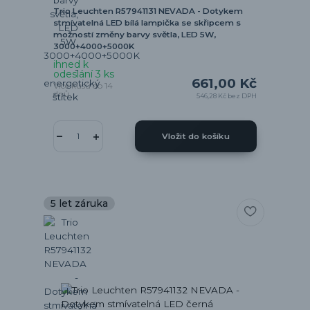
Trio Leuchten R57941131 NEVADA - Dotykem
stmívatelná LED bílá lampička se skřipcem s
možností změny barvy světla, LED 5W,
3000+4000+5000K
ihned k
odeslání 3 ks
661,00 Kč
Více kusů do 14
dnů
546,28 Kč
bez DPH
Vložit do košíku
5 let záruka