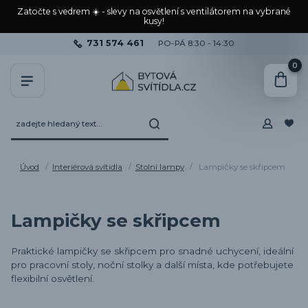
Zatočte s vedrem ☀️ - slevy na osvětlení s ventilátorem na vybrané
kusy!
731 574 461
PO-PÁ 8:30 - 14:30
0
Úvod
Interiérová svítidla
Stolní lampy
Lampičky se skřipcem
Lampičky se skřipcem
Praktické lampičky se skřipcem pro snadné uchycení, ideální
pro pracovní stoly, noční stolky a další místa, kde potřebujete
flexibilní osvětlení.