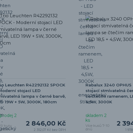
rio Leuchten R42292132 SPOCK
Rabalux 3240 OPHUS 
Moderní stojací LED
stojací stmívatelná č
mívatelná lampa v černé barvě,
se čtečím ramenem, LE
D 19W + 5W, 3000K, 180cm
4,5W, 3000K
prodej 2
skladem 2
ks
2 846,00 Kč
2 39
lší kusy
Více kusů 7-10
budou
dnů
2 352,07 Kč
bez DPH
1 978