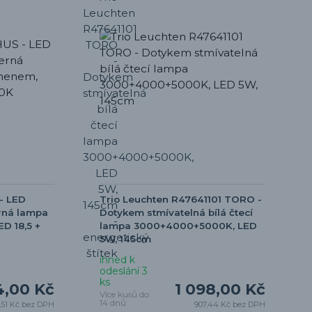
- LED
Trio Leuchten R47641101 TORO -
erná lampa
Dotykem stmívatelná bílá čtecí
D 18,5 +
lampa 3000+4000+5000K, LED
5W, 145cm
ihned k
odeslání 3
ks
4,00 Kč
1 098,00 Kč
Více kusů do
14 dnů
,51 Kč
bez DPH
907,44 Kč
bez DPH