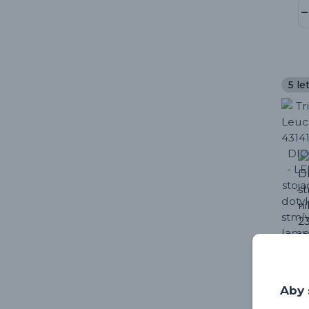
5 le
Aby 