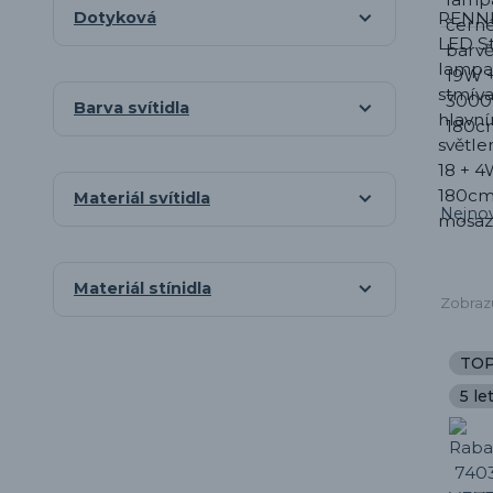
Dotyková
Barva svítidla
Materiál svítidla
Nejnov
Materiál stínidla
Zobrazu
TO
5 le