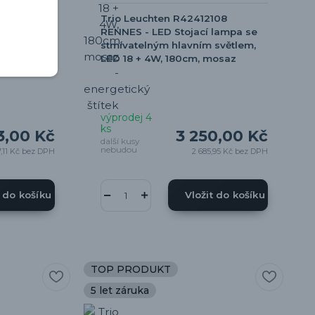
115 PONGO
Trio Leuchten R42412108
v zelené
RENNES - LED Stojací lampa se
m, 3000K,
stmívatelným hlavním světlem,
LED 18 + 4W, 180cm, mosaz
výprodej 4
ks
3,00 Kč
3 250,00 Kč
další kusy
nebudou
,11 Kč
bez DPH
2 685,95 Kč
bez DPH
t do košíku
Vložit do košíku
TOP PRODUKT
5 let záruka