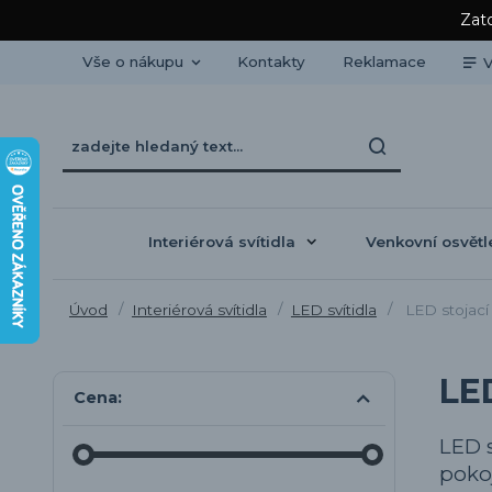
Zato
Vše o nákupu
Kontakty
Reklamace
V
Interiérová svítidla
Venkovní osvětl
Úvod
Interiérová svítidla
LED svítidla
LED stojací
LE
Cena:
LED s
pokoj