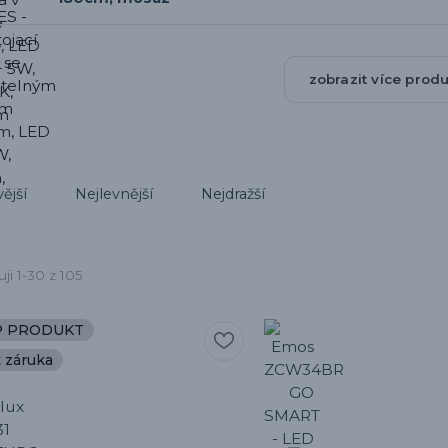
zobrazit více prod
ější
Nejlevnější
Nejdražší
ji 1-30 z 105
P PRODUKT
t záruka