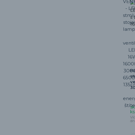
R
st
ve
3
sk
ks
Ví
dn