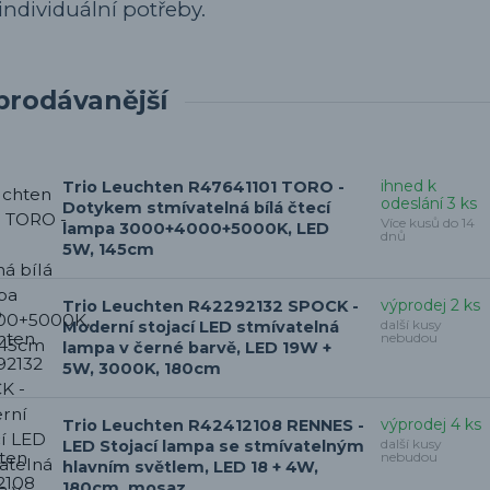
individuální potřeby.
prodávanější
ihned k
Trio Leuchten R47641101 TORO -
odeslání 3 ks
Dotykem stmívatelná bílá čtecí
Více kusů do 14
lampa 3000+4000+5000K, LED
dnů
5W, 145cm
výprodej 2 ks
Trio Leuchten R42292132 SPOCK -
další kusy
Moderní stojací LED stmívatelná
nebudou
lampa v černé barvě, LED 19W +
5W, 3000K, 180cm
výprodej 4 ks
Trio Leuchten R42412108 RENNES -
další kusy
LED Stojací lampa se stmívatelným
nebudou
hlavním světlem, LED 18 + 4W,
180cm, mosaz