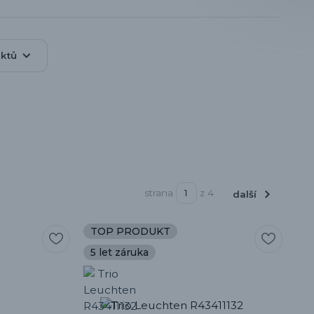
uktů
strana
z 4
další
TOP PRODUKT
5 let záruka