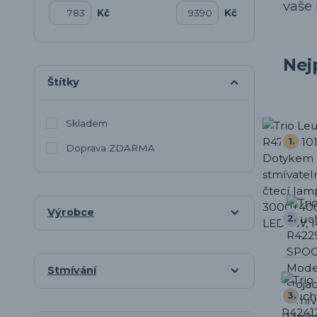
vaše 
Kč
Kč
Nej
Štítky
Skladem
1.
Doprava ZDARMA
Výrobce
2.
Stmívání
3.