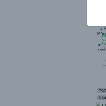
Tr
LE
la
zm
2
1
ih
od
ks
Ví
14
TO
5 le