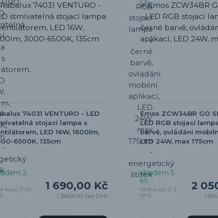
abalux 74031 VENTURO - LED
Emos ZCW34BR GO S
mívatelná stojací lampa s
LED RGB stojací lampa
ntilátorem, LED 16W, 1600lm,
barvě, ovládání mobilní
000-6500K, 135cm
LED 24W, max 175cm
ladem 2
skladem 5
ks
1 690,00 Kč
2 05
ce kusů 7-10
Více kusů 3-5
ů
dnů
1 396,69 Kč
bez DPH
1 694