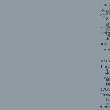
T
- 
st
LE
vý
ks
da
ne