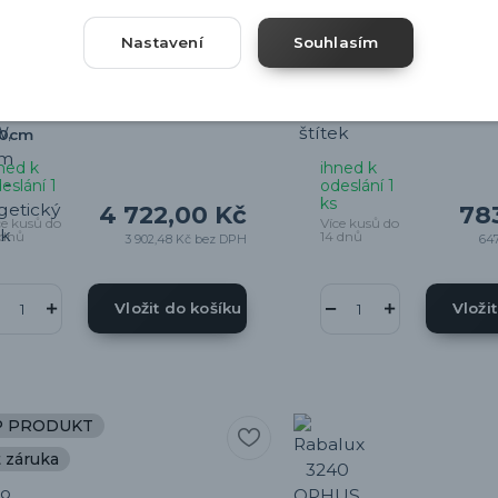
io Leuchten 431410107 DIOS -
Trio Leuchten R45831
Nastavení
Souhlasím
D stojací dotykem stmívatelá
- Čtecí stojací lampa 
mpa v matném niklu se
barvě, LED 4,5W, 500l
ěnou barvy světla
145cm
300+3000+4000K, LED 21W,
80cm
ned k
ihned k
eslání 1
odeslání 1
ks
4 722,00 Kč
78
ce kusů do
Více kusů do
 dnů
14 dnů
3 902,48 Kč
bez DPH
647
Vložit do košíku
Vloži
P PRODUKT
t záruka