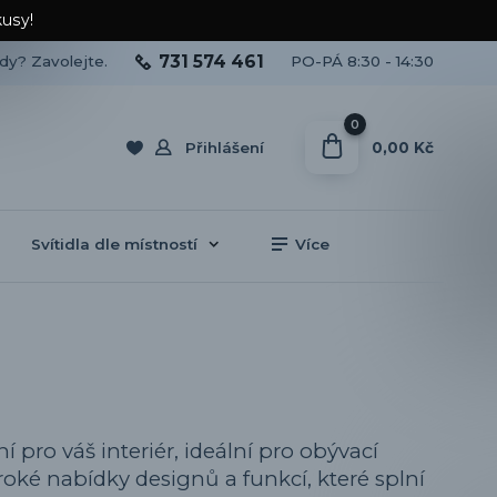
kusy!
731 574 461
ady? Zavolejte.
PO-PÁ 8:30 - 14:30
0
0,00 Kč
Přihlášení
Svítidla dle místností
Více
 pro váš interiér, ideální pro obývací
široké nabídky designů a funkcí, které splní