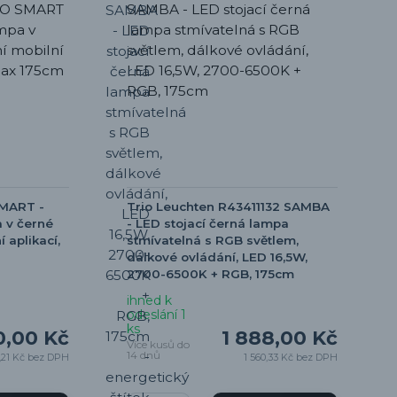
MART -
Trio Leuchten R43411132 SAMBA
 v černé
- LED stojací černá lampa
 aplikací,
stmívatelná s RGB světlem,
dálkové ovládání, LED 16,5W,
2700-6500K + RGB, 175cm
ihned k
odeslání 1
ks
0,00 Kč
1 888,00 Kč
Více kusů do
14 dnů
,21 Kč
bez DPH
1 560,33 Kč
bez DPH