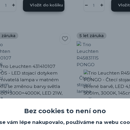
Vložit do košíku
Vloži
t záruka
5 let záruka
Bez cookies to není ono
se vám lépe nakupovalo, používáme na webu coo