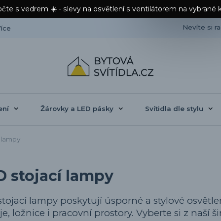
čte s vedrem ☀️ - slevy na osvětlení s ventilátorem na vybrané 
Nevíte si r
íce
ení
Žárovky a LED pásky
Svítidla dle stylu
 lampy
D stojací lampy
tojací lampy poskytují úsporné a stylové osvětlení
e, ložnice i pracovní prostory. Vyberte si z naší 