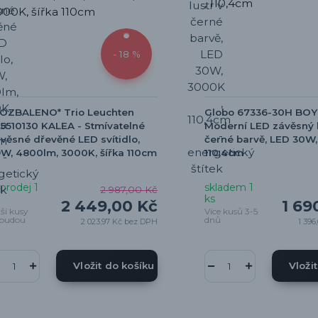
- 18 %
ROZBALENO* Trio Leuchten
Globo 67336-30H BOY
5510130 KALEA - Stmívatelné
Moderní LED závěsný l
věsné dřevěné LED svítidlo,
černé barvě, LED 30W,
W, 4800lm, 3000K, šířka 110cm
110,4cm
prodej 1
skladem 1
2 987,00 Kč
ks
2 449,00 Kč
1 69
lší kusy
Více kusů 3-5
budou
dnů
2 023,97 Kč
bez DPH
1 396
Vložit do košíku
Vloži