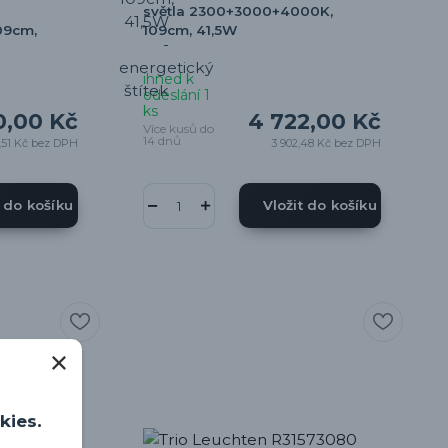
světla 2300+3000+4000K,
09cm,
109cm, 41,5W
ihned k
odeslání 1
ks
0,00 Kč
4 722,00 Kč
Více kusů do
14 dnů
,51 Kč
bez DPH
3 902,48 Kč
bez DPH
t do košíku
Vložit do košíku
kies.