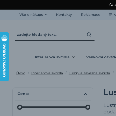
Zato
Vše o nákupu
Kontakty
Reklamace
V
Interiérová svítidla
Venkovní osvětl
Úvod
Interiérová svítidla
Lustry a závěsná svítidla
Lus
Cena:
Lustr
dodáv