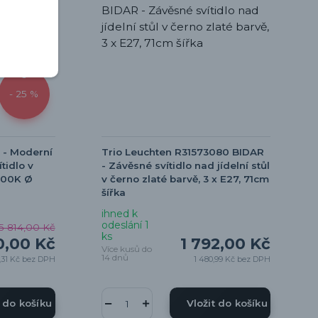
- 25 %
 - Moderní
Trio Leuchten R31573080 BIDAR
tidlo v
- Závěsné svítidlo nad jídelní stůl
000K Ø
v černo zlaté barvě, 3 x E27, 71cm
šířka
ihned k
odeslání 1
5 814,00 Kč
ks
0,00 Kč
1 792,00 Kč
Více kusů do
14 dnů
,31 Kč
bez DPH
1 480,99 Kč
bez DPH
t do košíku
Vložit do košíku