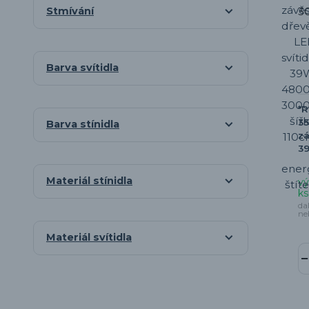
Stmívání
Barva svítidla
*
35
Barva stínidla
zá
39
Materiál stínidla
vý
ks
da
ne
Materiál svítidla