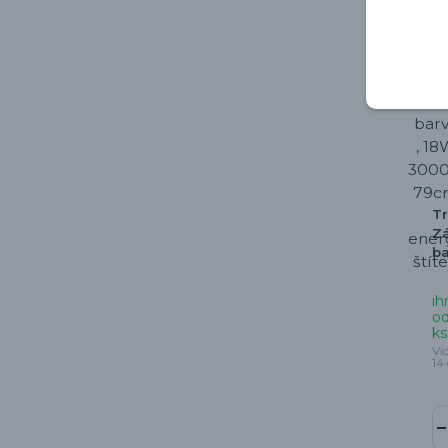
Tr
Zá
ba
ih
od
ks
Ví
14