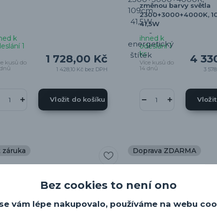
změnou barvy světla
2300+3000+4000K, 1
41,5W
ned k
ihned k
eslání 1
odeslání 1
ks
1 728,00 Kč
4 33
ce kusů do
Více kusů do
 dnů
14 dnů
1 428,10 Kč
bez DPH
3 578
Vložit do košíku
Vloži
t záruka
Doprava ZDARMA
Bez cookies to není ono
se vám lépe nakupovalo, používáme na webu coo