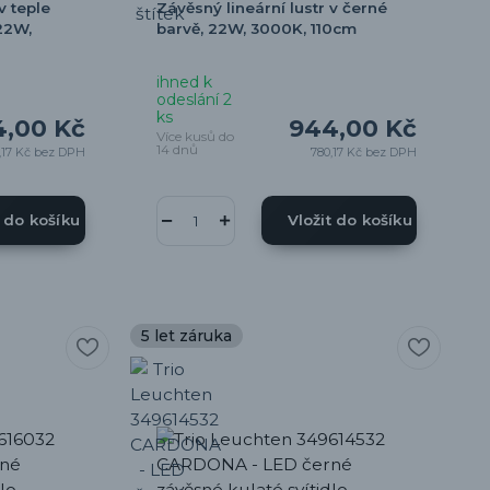
v teple
Závěsný lineární lustr v černé
22W,
barvě, 22W, 3000K, 110cm
ihned k
odeslání 2
ks
,00 Kč
944,00 Kč
Více kusů do
14 dnů
,17 Kč
bez DPH
780,17 Kč
bez DPH
t do košíku
Vložit do košíku
5 let záruka