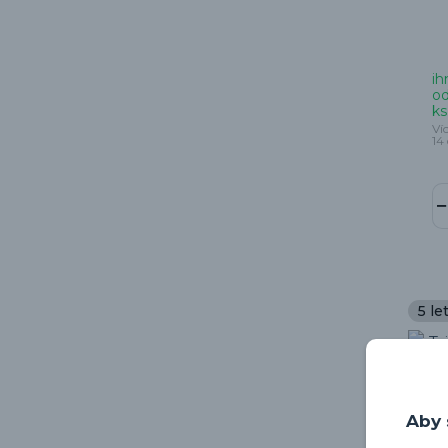
ih
od
ks
Ví
14
5 le
Aby 