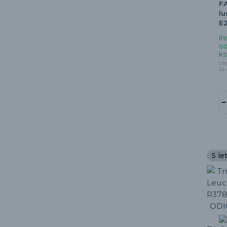
FA
lu
E
ih
od
ks
Ví
14
5 le