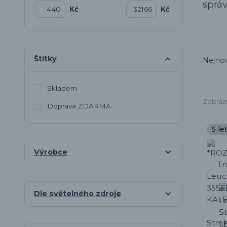
sprá
Kč
Kč
Štítky
Nejnov
Skladem
Zobrazu
Doprava ZDARMA
5 le
Výrobce
Dle světelného zdroje