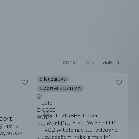
strana
z 18
další
5 let záruka
Doprava ZDARMA