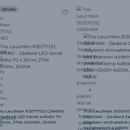
t záruka
io Leuchten R35771132 CAMINO
Trio Leuchten 3530101
Závěsné LED černé svítidlo 70
GRAHAM - Závěsné če
 20cm, 27W, 3400lm, 3000K
dotykem stmívatelné s
nad pracovní a jídelní 