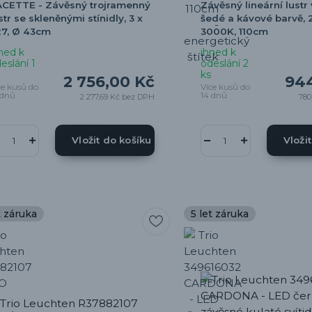
CETTE - Závěsný trojramenný
Závěsný lineární lustr 
str se skleněnými stínidly, 3 x
šedé a kávové barvě, 
27, Ø 43cm
3000K, 110cm
ned k
ihned k
eslání 1
odeslání 2
ks
2 756,00 Kč
944
ce kusů do
Více kusů do
 dnů
14 dnů
2 277,69 Kč
bez DPH
780
Vložit do košíku
Vloži
t záruka
5 let záruka