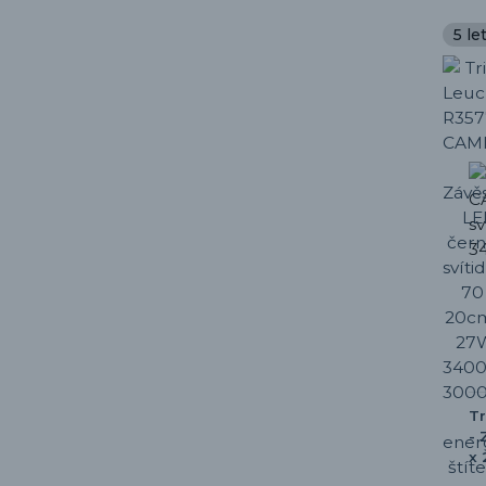
5 le
Tr
- 
x