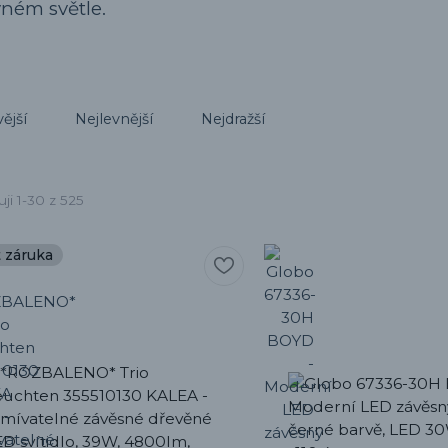
vném světle.
ější
Nejlevnější
Nejdražší
ji 1-30 z 525
t záruka