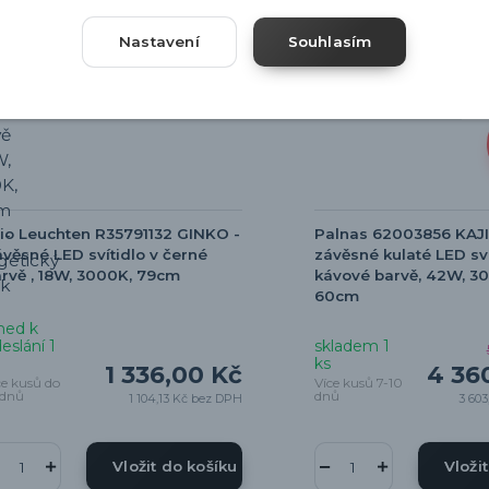
Nastavení
Souhlasím
io Leuchten R35791132 GINKO -
Palnas 62003856 KAJI
věsné LED svítidlo v černé
závěsné kulaté LED sví
rvě , 18W, 3000K, 79cm
kávové barvě, 42W, 3
60cm
ned k
eslání 1
skladem 1
ks
1 336,00 Kč
4 36
ce kusů do
Více kusů 7-10
 dnů
dnů
1 104,13 Kč
bez DPH
3 603
Vložit do košíku
Vloži