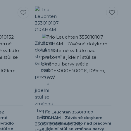
32
Trio Leuchten 353010107
rné
GRAHAM - Závěsné dotykem
vítidlo
stmívatelné svítidlo nad pracovní
stůl se
a jídelní stůl se změnou barvy