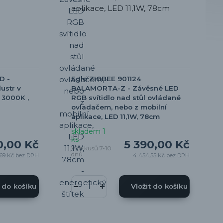
D -
Eglo ZIGBEE 901124
ustr v
BALAMORTA-Z - Závěsné LED
 3000K ,
RGB svítidlo nad stůl ovládané
ovladačem, nebo z mobilní
aplikace, LED 11,1W, 78cm
skladem 1
ks
0,00 Kč
5 390,00 Kč
Více kusů 7-10
dnů
,69 Kč
bez DPH
4 454,55 Kč
bez DPH
t do košíku
Vložit do košíku