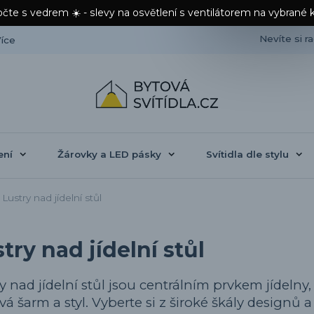
čte s vedrem ☀️ - slevy na osvětlení s ventilátorem na vybrané 
Nevíte si r
íce
ení
Žárovky a LED pásky
Svítidla dle stylu
Lustry nad jídelní stůl
try nad jídelní stůl
y nad jídelní stůl jsou centrálním prvkem jídelny,
á šarm a styl. Vyberte si z široké škály designů a v