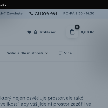
kusy!
731 574 461
ady? Zavolejte.
PO-PÁ 8:30 - 14:30
0
0,00 Kč
Přihlášení
Svítidla dle místností
Více
 který nejen osvětluje prostor, ale také
elikostí, aby váš jídelní prostor zazářil ve