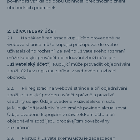
povinnosti vzniklá po dobu účinnosti předchozího znění
obchodních podmínek.
2. UŽIVATELSKÝ ÚČET
2.1. Na základě registrace kupujícího provedené na
webové stránce může kupující přistupovat do svého
uživatelského rozhraní. Ze svého uživatelského rozhraní
může kupující provádět objednávání zboží (dále jen
„uživatelský účet“
). Kupující může provádět objednávání
zboží též bez registrace přímo z webového rozhraní
obchodu.
2.2. Při registraci na webové stránce a při objednávání
zboží je kupující povinen uvádět správně a pravdivě
všechny údaje. Údaje uvedené v uživatelském účtu
je kupující při jakékoliv jejich změně povinen aktualizovat.
Údaje uvedené kupujícím v uživatelském účtu a při
objednávání zboží jsou prodávajícím považovány
za správné.
2.3. Přístup k uživatelskému účtu je zabezpečen