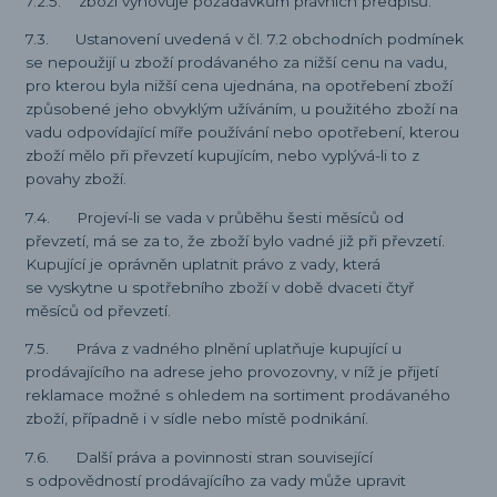
7.2.5. zboží vyhovuje požadavkům právních předpisů.
7.3. Ustanovení uvedená v čl. 7.2 obchodních podmínek
se nepoužijí u zboží prodávaného za nižší cenu na vadu,
pro kterou byla nižší cena ujednána, na opotřebení zboží
způsobené jeho obvyklým užíváním, u použitého zboží na
vadu odpovídající míře používání nebo opotřebení, kterou
zboží mělo při převzetí kupujícím, nebo vyplývá-li to z
povahy zboží.
7.4. Projeví-li se vada v průběhu šesti měsíců od
převzetí, má se za to, že zboží bylo vadné již při převzetí.
Kupující je oprávněn uplatnit právo z vady, která
se vyskytne u spotřebního zboží v době dvaceti čtyř
měsíců od převzetí.
7.5. Práva z vadného plnění uplatňuje kupující u
prodávajícího na adrese jeho provozovny, v níž je přijetí
reklamace možné s ohledem na sortiment prodávaného
zboží, případně i v sídle nebo místě podnikání.
7.6. Další práva a povinnosti stran související
s odpovědností prodávajícího za vady může upravit