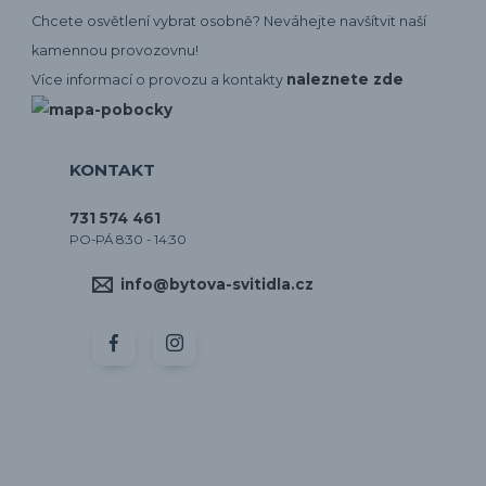
Chcete osvětlení vybrat osobně? Neváhejte navšítvit naší
kamennou provozovnu!
naleznete zde
Více informací o provozu a kontakty
KONTAKT
731 574 461
PO-PÁ 8:30 - 14:30
info@bytova-svitidla.cz
by CORA osvětlení
Vytvořeno na
Eshop-rychle.cz