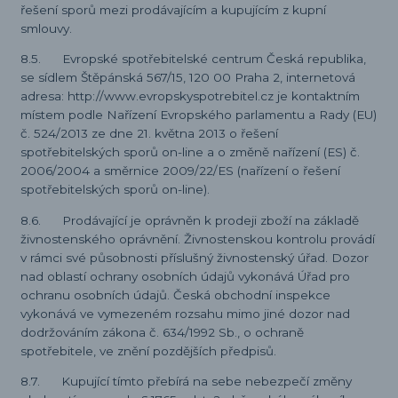
řešení sporů mezi prodávajícím a kupujícím z kupní
smlouvy.
8.5. Evropské spotřebitelské centrum Česká republika,
se sídlem Štěpánská 567/15, 120 00 Praha 2, internetová
adresa: http://www.evropskyspotrebitel.cz je kontaktním
místem podle Nařízení Evropského parlamentu a Rady (EU)
č. 524/2013 ze dne 21. května 2013 o řešení
spotřebitelských sporů on-line a o změně nařízení (ES) č.
2006/2004 a směrnice 2009/22/ES (nařízení o řešení
spotřebitelských sporů on-line).
8.6. Prodávající je oprávněn k prodeji zboží na základě
živnostenského oprávnění. Živnostenskou kontrolu provádí
v rámci své působnosti příslušný živnostenský úřad. Dozor
nad oblastí ochrany osobních údajů vykonává Úřad pro
ochranu osobních údajů. Česká obchodní inspekce
vykonává ve vymezeném rozsahu mimo jiné dozor nad
dodržováním zákona č. 634/1992 Sb., o ochraně
spotřebitele, ve znění pozdějších předpisů.
8.7. Kupující tímto přebírá na sebe nebezpečí změny