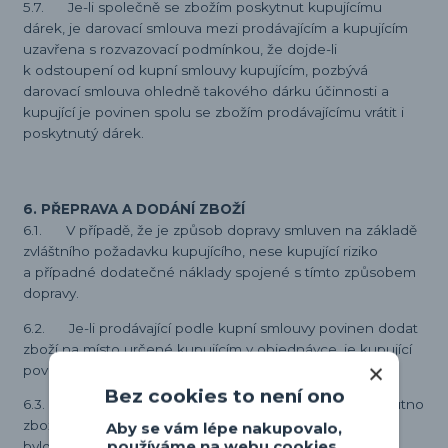
5.7. Je-li společně se zbožím poskytnut kupujícímu
dárek, je darovací smlouva mezi prodávajícím a kupujícím
uzavřena s rozvazovací podmínkou, že dojde-li
k odstoupení od kupní smlouvy kupujícím, pozbývá
darovací smlouva ohledně takového dárku účinnosti a
kupující je povinen spolu se zbožím prodávajícímu vrátit i
poskytnutý dárek.
6. PŘEPRAVA A DODÁNÍ ZBOŽÍ
6.1. V případě, že je způsob dopravy smluven na základě
zvláštního požadavku kupujícího, nese kupující riziko
a případné dodatečné náklady spojené s tímto způsobem
dopravy.
6.2. Je-li prodávající podle kupní smlouvy povinen dodat
zboží na místo určené kupujícím v objednávce, je kupující
povinen převzít zboží při dodání.
Bez cookies to není ono
6.3. V případě, že je z důvodů na straně kupujícího nutno
zboží doručovat opakovaně nebo jiným způsobem, než
Aby se vám lépe nakupovalo,
používáme na webu cookies.
bylo uvedeno v objednávce, je kupující povinen uhradit