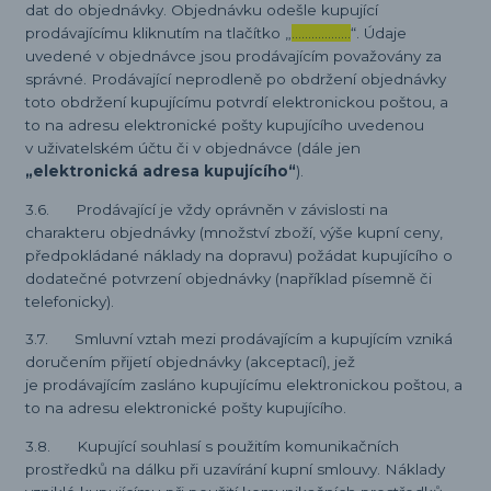
dat do objednávky. Objednávku odešle kupující
prodávajícímu kliknutím na tlačítko „
………………
“. Údaje
uvedené v objednávce jsou prodávajícím považovány za
správné. Prodávající neprodleně po obdržení objednávky
toto obdržení kupujícímu potvrdí elektronickou poštou, a
to na adresu elektronické pošty kupujícího uvedenou
v uživatelském účtu či v objednávce (dále jen
„elektronická adresa kupujícího“
).
3.6. Prodávající je vždy oprávněn v závislosti na
charakteru objednávky (množství zboží, výše kupní ceny,
předpokládané náklady na dopravu) požádat kupujícího o
dodatečné potvrzení objednávky (například písemně či
telefonicky).
3.7. Smluvní vztah mezi prodávajícím a kupujícím vzniká
doručením přijetí objednávky (akceptací), jež
je prodávajícím zasláno kupujícímu elektronickou poštou, a
to na adresu elektronické pošty kupujícího.
3.8. Kupující souhlasí s použitím komunikačních
prostředků na dálku při uzavírání kupní smlouvy. Náklady