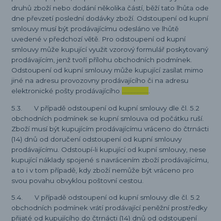
druhů zboží nebo dodání několika částí, běží tato lhůta ode
dne převzetí poslední dodávky zboží. Odstoupení od kupní
smlouvy musí být prodávajícímu odesláno ve lhůtě
uvedené v předchozí větě. Pro odstoupení od kupní
smlouvy může kupující využit vzorový formulář poskytovaný
prodávajícím, jenž tvoří přílohu obchodních podmínek.
Odstoupení od kupní smlouvy může kupující zasílat mimo
jiné na adresu provozovny prodávajícího či na adresu
elektronické pošty prodávajícího
………………
.
5.3. V případě odstoupení od kupní smlouvy dle čl. 5.2
obchodních podmínek se kupní smlouva od počátku ruší.
Zboží musí být kupujícím prodávajícímu vráceno do čtrnácti
(14) dnů od doručení odstoupení od kupní smlouvy
prodávajícímu. Odstoupí-li kupující od kupní smlouvy, nese
kupující náklady spojené s navrácením zboží prodávajícímu,
a to i v tom případě, kdy zboží nemůže být vráceno pro
svou povahu obvyklou poštovní cestou.
5.4. V případě odstoupení od kupní smlouvy dle čl. 5.2
obchodních podmínek vrátí prodávající peněžní prostředky
přijaté od kupujícího do čtrnácti (14) dnů od odstoupení