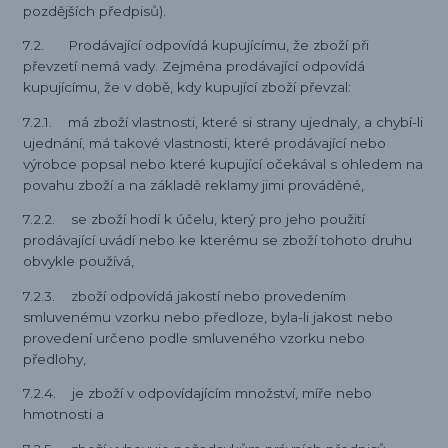
pozdějších předpisů).
7.2. Prodávající odpovídá kupujícímu, že zboží při
převzetí nemá vady. Zejména prodávající odpovídá
kupujícímu, že v době, kdy kupující zboží převzal:
7.2.1. má zboží vlastnosti, které si strany ujednaly, a chybí-li
ujednání, má takové vlastnosti, které prodávající nebo
výrobce popsal nebo které kupující očekával s ohledem na
povahu zboží a na základě reklamy jimi prováděné,
7.2.2. se zboží hodí k účelu, který pro jeho použití
prodávající uvádí nebo ke kterému se zboží tohoto druhu
obvykle používá,
7.2.3. zboží odpovídá jakostí nebo provedením
smluvenému vzorku nebo předloze, byla-li jakost nebo
provedení určeno podle smluveného vzorku nebo
předlohy,
7.2.4. je zboží v odpovídajícím množství, míře nebo
hmotnosti a