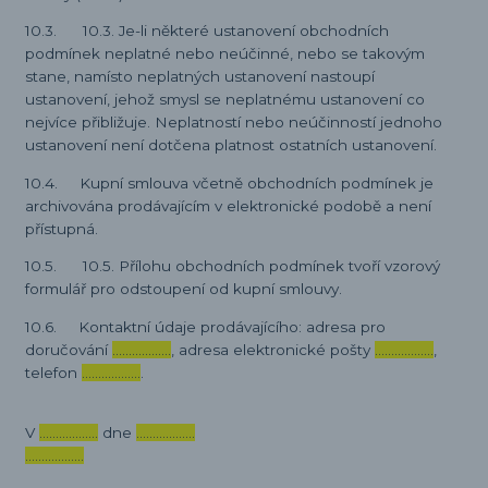
10.3. 10.3. Je-li některé ustanovení obchodních
podmínek neplatné nebo neúčinné, nebo se takovým
stane, namísto neplatných ustanovení nastoupí
ustanovení, jehož smysl se neplatnému ustanovení co
nejvíce přibližuje. Neplatností nebo neúčinností jednoho
ustanovení není dotčena platnost ostatních ustanovení.
10.4. Kupní smlouva včetně obchodních podmínek je
archivována prodávajícím v elektronické podobě a není
přístupná.
10.5. 10.5. Přílohu obchodních podmínek tvoří vzorový
formulář pro odstoupení od kupní smlouvy.
10.6. Kontaktní údaje prodávajícího: adresa pro
doručování
………………
, adresa elektronické pošty
………………
,
telefon
………………
.
V
………………
dne
………………
………………