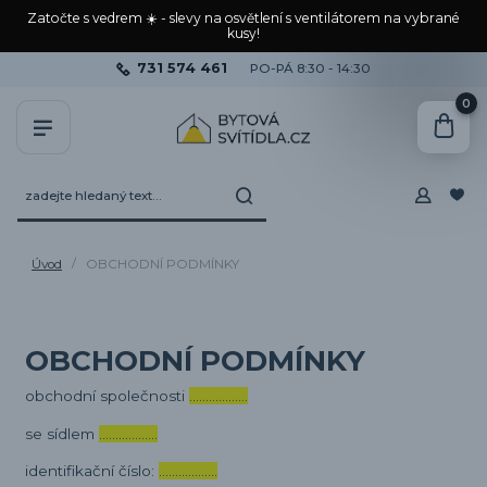
Zatočte s vedrem ☀️ - slevy na osvětlení s ventilátorem na vybrané
kusy!
731 574 461
PO-PÁ 8:30 - 14:30
0
Úvod
OBCHODNÍ PODMÍNKY
OBCHODNÍ PODMÍNKY
obchodní společnosti
………………
se sídlem
………………
identifikační číslo:
………………