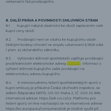
reklamační řád prodávajícího.
8. DALŠÍ PRÁVA A POVINNOSTI SMLUVNÍCH STRAN
8.1. Kupující nabývá vlastnictví ke zboží zaplacením celé
kupní ceny zboží.
8.2. Prodávající není ve vztahu ke kupujícímu vázán
žádnými kodexy chování ve smyslu ustanovení § 1826 odst.
1 písm. e) občanského zákoníku.
8.3. Vyřizování stížností spotřebitelů zajišťuje prodávající
prostřednictvím elektronické adresy
………………
. Informaci o
vyřízení stížnosti kupujícího zašle prodávající na
elektronickou adresu kupujícího.
8.4. K mimosoudnímu řešení spotřebitelských sporů z
kupní smlouvy je příslušná Česká obchodní inspekce, se
sídlem Štěpánská 567/15, 120 00 Praha 2, IČ: 000 20 869,
internetová adresa: https://adr.coi.cz/cs. Platformu pro
řešení sporů on-line nacházející se na internetové adrese
https://ec.europa.eu/consumers/odr je možné využít při