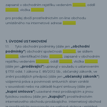
zapsané v obchodním rejstříku vedeném
………………
, oddíl
………………
, vložka
………………
pro prodej zboží prostřednictvím on-line obchodu
umístěného na internetové adrese
………………
1. ÚVODNÍ USTANOVENÍ
1.1. Tyto obchodní podmínky (dále jen
„obchodní
podmínky“
) obchodní společnosti
………………
, se sídlem
………………
, identifikační číslo:
………………
, zapsané v obchodním
rejstříku vedeném
………………
, oddíl
………………
, vložka
………………
(dále jen
„prodávající“
) upravují v souladu s ustanovením
§ 1751 odst. 1 zákona č. 89/2012 Sb., občanský zákoník, ve
znění pozdějších předpisů (dále jen
„občanský zákoník“
)
vzájemná práva a povinnosti smluvních stran vzniklé
v souvislosti nebo na základě kupní smlouvy (dále jen
„kupní smlouva“
) uzavírané mezi prodávajícím a jinou
fyzickou osobou (dále jen
„kupující“
) prostřednictvím
internetového obchodu prodávajícího. Internetový obchod
je prodávajícím provozován na webové stránce umístěné