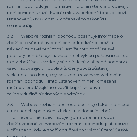
rozhraní obchodu je informativního charakteru a prodávající
není povinen uzavřít kupní smlouvu ohledně tohoto zboží.
Ustanovení § 1732 odst. 2 občanského zákoníku
se nepoužije.
3.2. Webové rozhraní obchodu obsahuje informace o
zboží, a to včetně uvedení cen jednotlivého zboží a
nákladů za navrácení zboží, jestliže toto zboží ze své
podstaty nemůže být navráceno obvyklou poštovní cestou.
Ceny zboží jsou uvedeny včetně daně z přidané hodnoty a
všech souvisejících poplatků. Ceny zboží zůstávají
v platnosti po dobu, kdy jsou zobrazovány ve webovém
rozhraní obchodu. Tímto ustanovením není omezena
možnost prodávajícího uzavřít kupní smlouvu
za individuálně sjednaných podmínek.
3.3. Webové rozhraní obchodu obsahuje také informace
o nákladech spojených s balením a dodáním zboží.
Informace o nákladech spojených s balením a dodáním
zboží uvedené ve webovém rozhraní obchodu platí pouze
v případech, kdy je zboží doručováno v rámci území České
republiky.