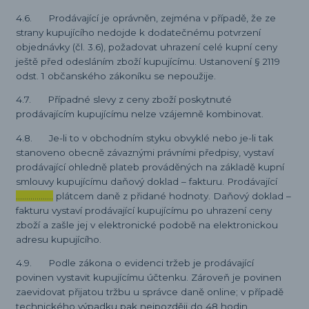
4.6. Prodávající je oprávněn, zejména v případě, že ze
strany kupujícího nedojde k dodatečnému potvrzení
objednávky (čl. 3.6), požadovat uhrazení celé kupní ceny
ještě před odesláním zboží kupujícímu. Ustanovení § 2119
odst. 1 občanského zákoníku se nepoužije.
4.7. Případné slevy z ceny zboží poskytnuté
prodávajícím kupujícímu nelze vzájemně kombinovat.
4.8. Je-li to v obchodním styku obvyklé nebo je-li tak
stanoveno obecně závaznými právními předpisy, vystaví
prodávající ohledně plateb prováděných na základě kupní
smlouvy kupujícímu daňový doklad – fakturu. Prodávající
………………
plátcem daně z přidané hodnoty. Daňový doklad –
fakturu vystaví prodávající kupujícímu po uhrazení ceny
zboží a zašle jej v elektronické podobě na elektronickou
adresu kupujícího.
4.9. Podle zákona o evidenci tržeb je prodávající
povinen vystavit kupujícímu účtenku. Zároveň je povinen
zaevidovat přijatou tržbu u správce daně online; v případě
technického výpadku pak nejpozději do 48 hodin.