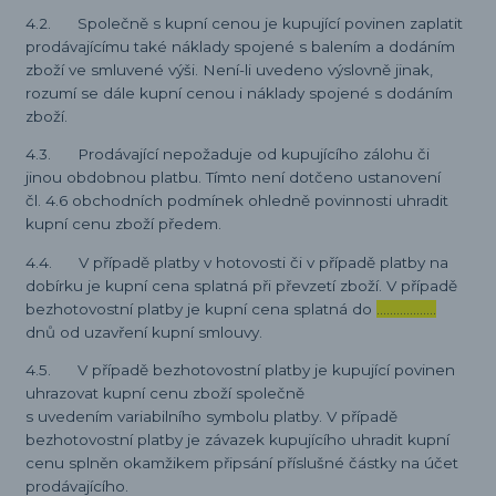
4.2. Společně s kupní cenou je kupující povinen zaplatit
prodávajícímu také náklady spojené s balením a dodáním
zboží ve smluvené výši. Není-li uvedeno výslovně jinak,
rozumí se dále kupní cenou i náklady spojené s dodáním
zboží.
4.3. Prodávající nepožaduje od kupujícího zálohu či
jinou obdobnou platbu. Tímto není dotčeno ustanovení
čl. 4.6 obchodních podmínek ohledně povinnosti uhradit
kupní cenu zboží předem.
4.4. V případě platby v hotovosti či v případě platby na
dobírku je kupní cena splatná při převzetí zboží. V případě
bezhotovostní platby je kupní cena splatná do
………………
dnů od uzavření kupní smlouvy.
4.5. V případě bezhotovostní platby je kupující povinen
uhrazovat kupní cenu zboží společně
s uvedením variabilního symbolu platby. V případě
bezhotovostní platby je závazek kupujícího uhradit kupní
cenu splněn okamžikem připsání příslušné částky na účet
prodávajícího.