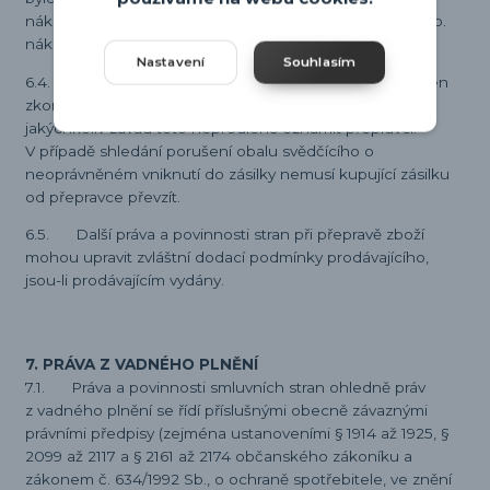
náklady spojené s opakovaným doručováním zboží, resp.
náklady spojené s jiným způsobem doručení.
Nastavení
Souhlasím
6.4. Při převzetí zboží od přepravce je kupující povinen
zkontrolovat neporušenost obalů zboží a v případě
jakýchkoliv závad toto neprodleně oznámit přepravci.
V případě shledání porušení obalu svědčícího o
neoprávněném vniknutí do zásilky nemusí kupující zásilku
od přepravce převzít.
6.5. Další práva a povinnosti stran při přepravě zboží
mohou upravit zvláštní dodací podmínky prodávajícího,
jsou-li prodávajícím vydány.
7. PRÁVA Z VADNÉHO PLNĚNÍ
7.1. Práva a povinnosti smluvních stran ohledně práv
z vadného plnění se řídí příslušnými obecně závaznými
právními předpisy (zejména ustanoveními § 1914 až 1925, §
2099 až 2117 a § 2161 až 2174 občanského zákoníku a
zákonem č. 634/1992 Sb., o ochraně spotřebitele, ve znění