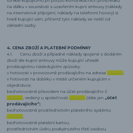
vzniklé kupujícímu při použití komunikačních prostředků
na dálku v souvislosti s uzavřením kupní smlouvy (náklady
na internetové připojení, náklady na telefonní hovory) si
hradí kupující sám, přičemž tyto náklady se neliší od
základní sazby.
4. CENA ZBOŽÍ A PLATEBNÍ PODMÍNKY
4.1. Cenu zboží a případné náklady spojené s dodáním
zboží dle kupní smlouvy může kupující uhradit
prodávajícímu následujícími způsoby:
v hotovosti v provozovně prodávajícího na adrese
………………
;
v hotovosti na dobírku v místě určeném kupujícím v
objednávce;
bezhotovostně převodem na účet prodávajícího č.
………………
, vedený u společnosti
………………
(dále jen
„účet
prodávajícího“
);
bezhotovostně prostřednictvím platebního systému
………………
;
bezhotovostně platební kartou;
prostřednictvím úvěru poskytnutého třetí osobou.