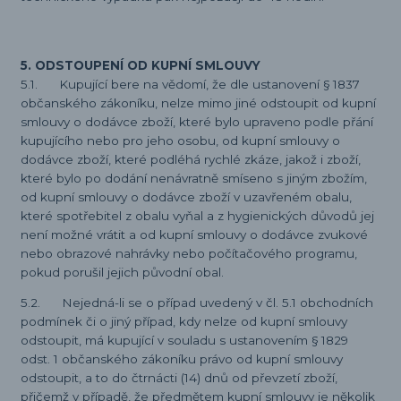
5. ODSTOUPENÍ OD KUPNÍ SMLOUVY
5.1. Kupující bere na vědomí, že dle ustanovení § 1837
občanského zákoníku, nelze mimo jiné odstoupit od kupní
smlouvy o dodávce zboží, které bylo upraveno podle přání
kupujícího nebo pro jeho osobu, od kupní smlouvy o
dodávce zboží, které podléhá rychlé zkáze, jakož i zboží,
které bylo po dodání nenávratně smíseno s jiným zbožím,
od kupní smlouvy o dodávce zboží v uzavřeném obalu,
které spotřebitel z obalu vyňal a z hygienických důvodů jej
není možné vrátit a od kupní smlouvy o dodávce zvukové
nebo obrazové nahrávky nebo počítačového programu,
pokud porušil jejich původní obal.
5.2. Nejedná-li se o případ uvedený v čl. 5.1 obchodních
podmínek či o jiný případ, kdy nelze od kupní smlouvy
odstoupit, má kupující v souladu s ustanovením § 1829
odst. 1 občanského zákoníku právo od kupní smlouvy
odstoupit, a to do čtrnácti (14) dnů od převzetí zboží,
přičemž v případě, že předmětem kupní smlouvy je několik