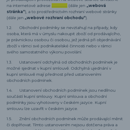
na internetové adrese
………………
(dále jen
„webová
stránka“
), a to prostřednictvím rozhraní webové stránky
(dále jen
„webové rozhraní obchodu“
).
1.2. Obchodní podmínky se nevztahují na případy, kdy
osoba, která má v úmyslu nakoupit zboží od prodávajícího,
je právnickou osobou či osobou, jež jedná při objednávání
zboží v rámci své podnikatelské činnosti nebo v rámci
svého samostatného výkonu povolání.
1.3. Ustanovení odchylná od obchodních podmínek je
možné sjednat v kupní smlouvě. Odchylná ujednání v
kupní smlouvě mají přednost před ustanoveními
obchodních podmínek.
1.4. Ustanovení obchodních podmínek jsou nedílnou
součástí kupní smlouvy. Kupní smlouva a obchodní
podmínky jsou vyhotoveny v českém jazyce. Kupní
smlouvu lze uzavřít v českém jazyce.
1.5. Znění obchodních podmínek může prodávající měnit
či doplňovat. Tímto ustanovením nejsou dotčena práva a