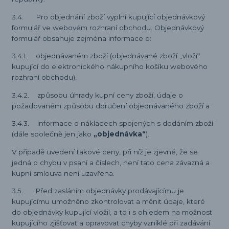
3.4. Pro objednání zboží vyplní kupující objednávkový
formulář ve webovém rozhraní obchodu. Objednávkový
formulář obsahuje zejména informace o:
3.4.1. objednávaném zboží (objednávané zboží „vloží“
kupující do elektronického nákupního košíku webového
rozhraní obchodu),
3.4.2. způsobu úhrady kupní ceny zboží, údaje o
požadovaném způsobu doručení objednávaného zboží a
3.4.3. informace o nákladech spojených s dodáním zboží
(dále společně jen jako
„objednávka“
).
V případě uvedení takové ceny, při níž je zjevné, že se
jedná o chybu v psaní a číslech, není tato cena závazná a
kupní smlouva není uzavřena.
3.5. Před zasláním objednávky prodávajícímu je
kupujícímu umožněno zkontrolovat a měnit údaje, které
do objednávky kupující vložil, a to i s ohledem na možnost
kupujícího zjišťovat a opravovat chyby vzniklé při zadávání