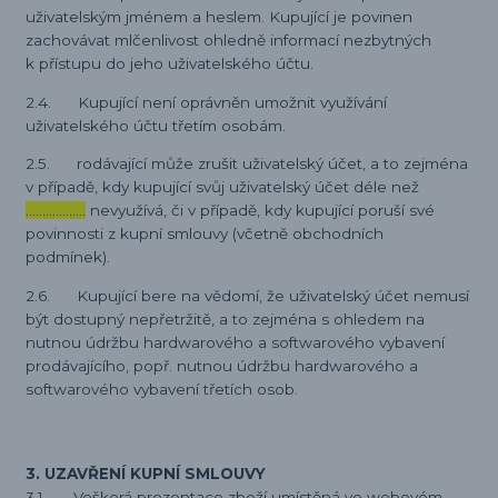
uživatelským jménem a heslem. Kupující je povinen
zachovávat mlčenlivost ohledně informací nezbytných
k přístupu do jeho uživatelského účtu.
2.4. Kupující není oprávněn umožnit využívání
uživatelského účtu třetím osobám.
2.5. rodávající může zrušit uživatelský účet, a to zejména
v případě, kdy kupující svůj uživatelský účet déle než
………………
nevyužívá, či v případě, kdy kupující poruší své
povinnosti z kupní smlouvy (včetně obchodních
podmínek).
2.6. Kupující bere na vědomí, že uživatelský účet nemusí
být dostupný nepřetržitě, a to zejména s ohledem na
nutnou údržbu hardwarového a softwarového vybavení
prodávajícího, popř. nutnou údržbu hardwarového a
softwarového vybavení třetích osob.
3. UZAVŘENÍ KUPNÍ SMLOUVY
3.1. Veškerá prezentace zboží umístěná ve webovém