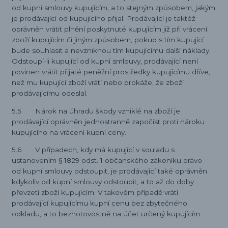
od kupní smlouvy kupujícím, a to stejným způsobem, jakým
je prodávající od kupujícího přijal. Prodávající je taktéž
oprávněn vrátit plnění poskytnuté kupujícím již při vrácení
zboží kupujícím či jiným způsobem, pokud s tím kupující
bude souhlasit a nevzniknou tím kupujícímu další náklady.
Odstoupí-li kupující od kupní smlouvy, prodávající není
povinen vrátit přijaté peněžní prostředky kupujícímu dříve,
než mu kupující zboží vrátí nebo prokáže, že zboží
prodávajícímu odeslal.
5.5. Nárok na úhradu škody vzniklé na zboží je
prodávající oprávněn jednostranně započíst proti nároku
kupujícího na vrácení kupní ceny.
5.6. V případech, kdy má kupující v souladu s
ustanovením § 1829 odst. 1 občanského zákoníku právo
od kupní smlouvy odstoupit, je prodávající také oprávněn
kdykoliv od kupní smlouvy odstoupit, a to až do doby
převzetí zboží kupujícím. V takovém případě vrátí
prodávající kupujícímu kupní cenu bez zbytečného
odkladu, a to bezhotovostně na účet určený kupujícím.