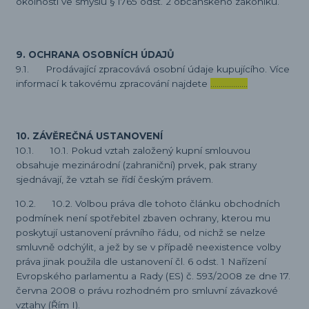
okolností ve smyslu § 1765 odst. 2 občanského zákoníku.
9. OCHRANA OSOBNÍCH ÚDAJŮ
9.1. Prodávající zpracovává osobní údaje kupujícího. Více
informací k takovému zpracování najdete
………………
10. ZÁVĚREČNÁ USTANOVENÍ
10.1. 10.1. Pokud vztah založený kupní smlouvou
obsahuje mezinárodní (zahraniční) prvek, pak strany
sjednávají, že vztah se řídí českým právem.
10.2. 10.2. Volbou práva dle tohoto článku obchodních
podmínek není spotřebitel zbaven ochrany, kterou mu
poskytují ustanovení právního řádu, od nichž se nelze
smluvně odchýlit, a jež by se v případě neexistence volby
práva jinak použila dle ustanovení čl. 6 odst. 1 Nařízení
Evropského parlamentu a Rady (ES) č. 593/2008 ze dne 17.
června 2008 o právu rozhodném pro smluvní závazkové
vztahy (Řím I).