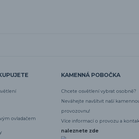
KUPUJETE
KAMENNÁ POBOČKA
větlení
Chcete osvětlení vybrat osobně?
Neváhejte navšítvit naší kamenno
provozovnu!
ovým ovladačem
Více informací o provozu a kontak
naleznete zde
y