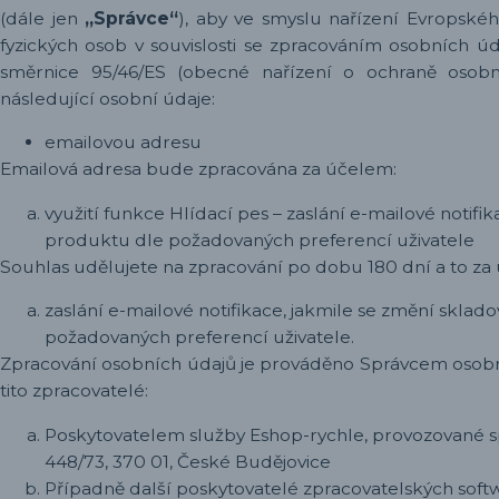
(dále jen
„Správce“
), aby ve smyslu nařízení Evropské
fyzických osob v souvislosti se zpracováním osobních 
směrnice 95/46/ES (obecné nařízení o ochraně osob
následující osobní údaje:
emailovou adresu
Emailová adresa bude zpracována za účelem:
využití funkce Hlídací pes – zaslání e-mailové notifi
produktu dle požadovaných preferencí uživatele
Souhlas udělujete na zpracování po dobu
180 dní
a to za
zaslání e-mailové notifikace, jakmile se změní skla
požadovaných preferencí uživatele.
Zpracování osobních údajů je prováděno Správcem osobn
tito zpracovatelé:
Poskytovatelem služby Eshop-rychle, provozované sp
448/73, 370 01, České Budějovice
Případně další poskytovatelé zpracovatelských softw