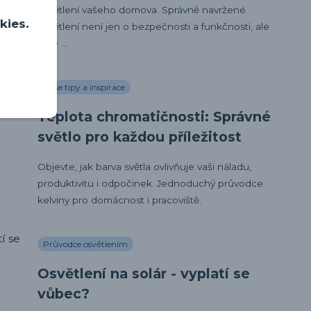
osvětlení vašeho domova. Správně navržené
kies.
osvětlení není jen o bezpečnosti a funkčnosti, ale
také ...
Naše tipy a inspirace
Teplota chromatičnosti: Správné
světlo pro každou příležitost
Objevte, jak barva světla ovlivňuje vaši náladu,
produktivitu i odpočinek. Jednoduchý průvodce
kelviny pro domácnost i pracoviště.
Průvodce osvětlením
Osvětlení na solár - vyplatí se
vůbec?