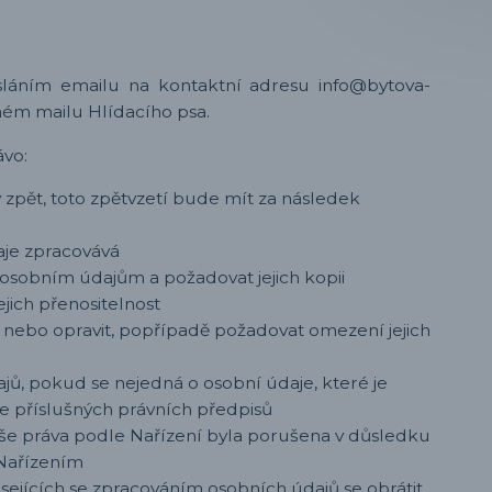
láním emailu na kontaktní adresu info@bytova-
eném mailu Hlídacího psa.
ávo:
 zpět, toto zpětvzetí bude mít za následek
aje zpracovává
 osobním údajům a požadovat jejich kopii
jich přenositelnost
 nebo opravit, popřípadě požadovat omezení jejich
jů, pokud se nejedná o osobní údaje, které je
e příslušných právních předpisů
aše práva podle Nařízení byla porušena v důsledku
 Nařízením
sejících se zpracováním osobních údajů se obrátit