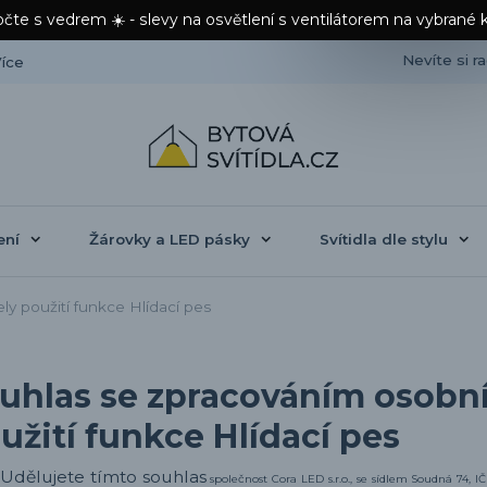
čte s vedrem ☀️ - slevy na osvětlení s ventilátorem na vybrané 
Nevíte si r
íce
ení
Žárovky a LED pásky
Svítidla dle stylu
y použití funkce Hlídací pes
uhlas se zpracováním osobní
užití funkce Hlídací pes
Udělujete tímto souhlas
společnost Cora LED s.r.o., se sídlem Soudná 74, I