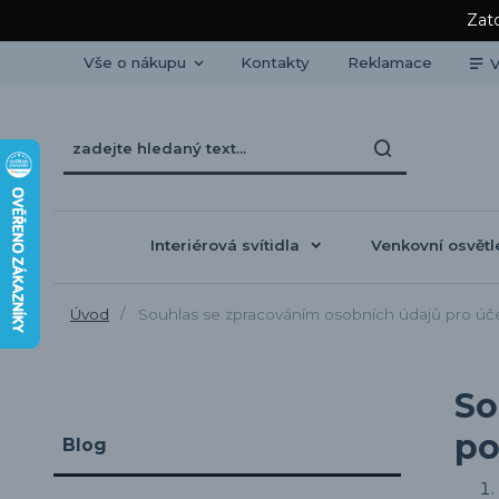
Zato
Vše o nákupu
Kontakty
Reklamace
V
Interiérová svítidla
Venkovní osvětl
Úvod
Souhlas se zpracováním osobních údajů pro účel
So
po
Blog