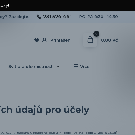
kusy!
731 574 461
ady? Zavolejte.
PO-PÁ 8:30 - 14:30
0
0,00 Kč
Přihlášení
Svítidla dle místností
Více
ch údajů pro účely
9.
Č 02493641, zapsaná u krajského soudu v Hradci Králové, oddíl C, vložka 3308