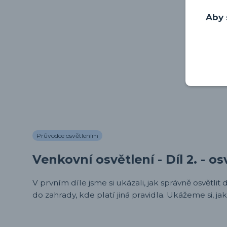
Aby 
Průvodce osvětlením
Venkovní osvětlení - Díl 2. - o
V prvním díle jsme si ukázali, jak správně osvětli
do zahrady, kde platí jiná pravidla. Ukážeme si, jak 