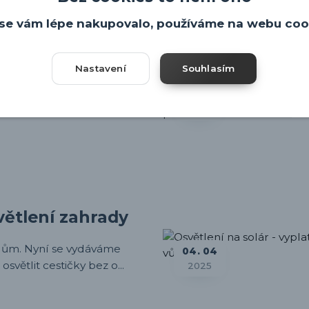
se vám lépe nakupovalo, používáme na webu coo
Nastavení
Souhlasím
04
05
2025
světlení zahrady
t dům. Nyní se vydáváme
04
04
osvětlit cestičky bez o...
2025