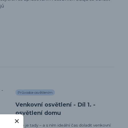
jů
Průvodce osvětlením
Venkovní osvětlení - Díl 1. -
osvětlení domu
Léto je tady – a s ním ideální čas doladit venkovní