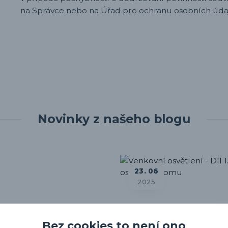
na Správce nebo na Úřad pro ochranu osobních úda
Novinky z našeho blogu
23
06
2025
Bez cookies to není ono