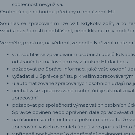
společnost nevyužívá.
Osobní údaje nebudou př
edány mimo území EU.
Souhlas se zpracováním lze vzít kdykoliv zpět, a to
zas
svitidla.cz s žádostí o odhlášení, nebo kliknutím v obdrž
Vezměte, prosíme, na vědomí, že podle Nařízení máte pr
vzít souhlas se zpracováním osobních údajů kdykoliv
odstranění e-mailové adresy z funkce Hlídací pes
požadovat po Správci informaci, jaké vaše osobní úd
vyžádat si u Správce přístup k vašim zpracovávaným
u automatizovaně zpracovaných osobních údajů na je
nechat vaše zpracovávané osobní údaje aktualizovat
zpracování
požadovat po společnosti výmaz vašich osobních úda
Správce povinen nebo oprávněn dále zpracovávat dl
na účinnou soudní ochranu, pokud máte za to, že v
zpracování vašich osobních údajů v rozporu s tímto
v případě pochybností o dodržování povinností souvi