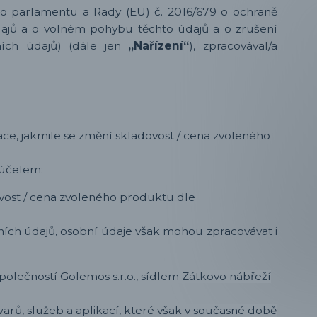
ho parlamentu a Rady (EU) č. 2016/679 o ochraně
údajů a o volném pohybu těchto údajů a o zrušení
ních údajů) (dále jen
„Nařízení“
), zpracovával/a
kace, jakmile se změní skladovost / cena zvoleného
 účelem:
dovost / cena zvoleného produktu dle
ích údajů, osobní údaje však mohou zpracovávat i
olečností Golemos s.r.o., sídlem Zátkovo nábřeží
arů, služeb a aplikací, které však v současné době