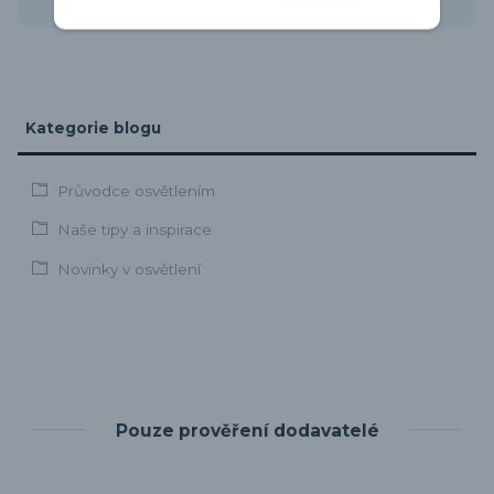
Kategorie blogu
Průvodce osvětlením
Naše tipy a inspirace
Novinky v osvětlení
Pouze prověření dodavatelé