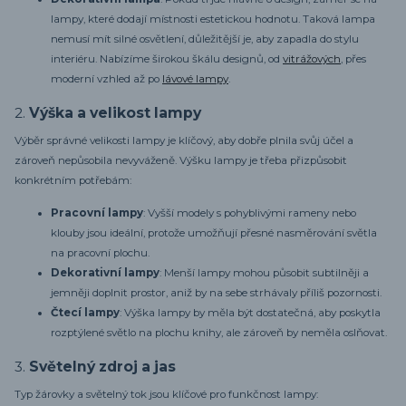
lampy, které dodají místnosti estetickou hodnotu. Taková lampa
nemusí mít silné osvětlení, důležitější je, aby zapadla do stylu
interiéru. Nabízíme širokou škálu designů, od
vitrážových
, přes
moderní vzhled až po
lávové lampy
.
2.
Výška a velikost lampy
Výběr správné velikosti lampy je klíčový, aby dobře plnila svůj účel a
zároveň nepůsobila nevyváženě. Výšku lampy je třeba přizpůsobit
konkrétním potřebám:
Pracovní lampy
: Vyšší modely s pohyblivými rameny nebo
klouby jsou ideální, protože umožňují přesné nasměrování světla
na pracovní plochu.
Dekorativní lampy
: Menší lampy mohou působit subtilněji a
jemněji doplnit prostor, aniž by na sebe strhávaly příliš pozornosti.
Čtecí lampy
: Výška lampy by měla být dostatečná, aby poskytla
rozptýlené světlo na plochu knihy, ale zároveň by neměla oslňovat.
3.
Světelný zdroj a jas
Typ žárovky a světelný tok jsou klíčové pro funkčnost lampy: