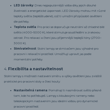
LED žárovky
: Dnes nejpopulárnější volba díky jejich dlouhé
životnosti a energetické úspornosti. LED žárovky mohou mít různé
teploty světla (teplé/studené), což ti umožní přizpůsobit osvětlení
dle potřeby.
Teplota světla
: Pro práci se doporučuje neutrální až chladné bílé
světlo (4000–5000 K), které stimuluje soustředění a zrakovou
ostrost. Pro relaxaci a čtení jsou příjemnější teplejší tóny (2700–
3000 K).
Stmívatelnost
: Stolní lampy se stmívačem jsou výhodné pro
pracovní i relaxační prostředí. Umožňují upravit jas podle
momentální potřeby.
4.
Flexibilita a nastavitelnost
Stolní lampy s možností nastavení směru a výšky osvětlení jsou zvláště
praktické pro pracovní stoly a čtecí kouty:
Nastavitelná ramena
: Pomáhají ti nasměrovat světlo přesně
tam, kde ho potřebuješ. Lampy s kloubovými rameny nebo
teleskopickým nastavením jsou ideální volbou pro dynamické
pracovní prostředí.