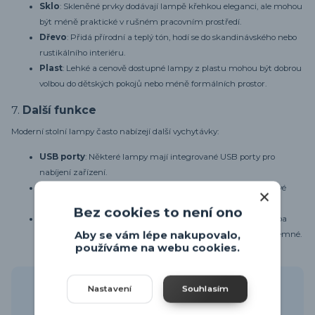
Sklo
: Skleněné prvky dodávají lampě křehkou eleganci, ale mohou
být méně praktické v rušném pracovním prostředí.
Dřevo
: Přidá přírodní a teplý tón, hodí se do skandinávského nebo
rustikálního interiéru.
Plast
: Lehké a cenově dostupné lampy z plastu mohou být dobrou
volbou do dětských pokojů nebo méně formálních prostor.
7.
Další funkce
Moderní stolní lampy často nabízejí další vychytávky:
USB porty
: Některé lampy mají integrované USB porty pro
nabíjení zařízení.
Bezdrátové nabíjení
: Některé modely umožňují bezdrátové
nabíjení mobilních telefonů přímo na základně lampy.
Bez cookies to není ono
Dotykové ovládání
: Místo tradičních vypínačů může lampa
mít dotykové ovládání, které je elegantnější a uživatelsky příjemné.
Aby se vám lépe nakupovalo,
používáme na webu cookies.
Líbil se článek? Sdílejte ho s přáteli
Nastavení
Souhlasím
Facebook
Twitter