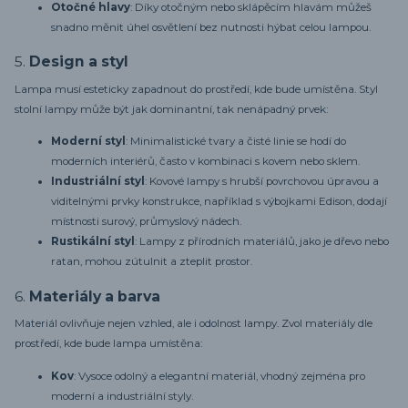
Otočné hlavy
: Díky otočným nebo sklápěcím hlavám můžeš
snadno měnit úhel osvětlení bez nutnosti hýbat celou lampou.
5.
Design a styl
Lampa musí esteticky zapadnout do prostředí, kde bude umístěna. Styl
stolní lampy může být jak dominantní, tak nenápadný prvek:
Moderní styl
: Minimalistické tvary a čisté linie se hodí do
moderních interiérů, často v kombinaci s kovem nebo sklem.
Industriální styl
: Kovové lampy s hrubší povrchovou úpravou a
viditelnými prvky konstrukce, například s výbojkami Edison, dodají
místnosti surový, průmyslový nádech.
Rustikální styl
: Lampy z přírodních materiálů, jako je dřevo nebo
ratan, mohou zútulnit a zteplit prostor.
6.
Materiály a barva
Materiál ovlivňuje nejen vzhled, ale i odolnost lampy. Zvol materiály dle
prostředí, kde bude lampa umístěna:
Kov
: Vysoce odolný a elegantní materiál, vhodný zejména pro
moderní a industriální styly.