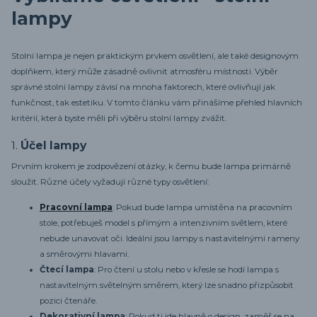
lampy
Stolní lampa je nejen praktickým prvkem osvětlení, ale také designovým
doplňkem, který může zásadně ovlivnit atmosféru místnosti. Výběr
správné stolní lampy závisí na mnoha faktorech, které ovlivňují jak
funkčnost, tak estetiku. V tomto článku vám přinášíme přehled hlavních
kritérií, která byste měli při výběru stolní lampy zvážit.
1.
Účel lampy
Prvním krokem je zodpovězení otázky, k čemu bude lampa primárně
sloužit. Různé účely vyžadují různé typy osvětlení:
Pracovní lampa
: Pokud bude lampa umístěna na pracovním
stole, potřebuješ model s přímým a intenzivním světlem, které
nebude unavovat oči. Ideální jsou lampy s nastavitelnými rameny
a směrovými hlavami.
Čtecí lampa
: Pro čtení u stolu nebo v křesle se hodí lampa s
nastavitelným světelným směrem, který lze snadno přizpůsobit
pozici čtenáře.
Dekorativní lampa
: Pokud ti jde hlavně o design, zaměř se na