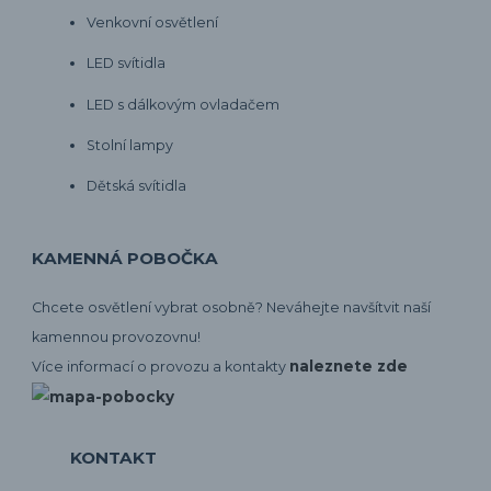
Venkovní osvětlení
LED svítidla
LED s dálkovým ovladačem
Stolní lampy
Dětská svítidla
KAMENNÁ POBOČKA
Chcete osvětlení vybrat osobně? Neváhejte navšítvit naší
kamennou provozovnu!
naleznete zde
Více informací o provozu a kontakty
KONTAKT