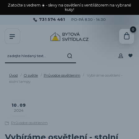
Zatočte s vedrem ☀️ - slevy na osvětlení s ventilátorem na vybrané
kusy!
731 574 461
PO-PÁ 8:30 - 14:30
0
Úvod
O světle
Průvodce osvětlením
Vybíráme osvětlení -
stolní lampy
10
09
2024
Průvodce osvětlením
Vybíráme osvětlení - stolní