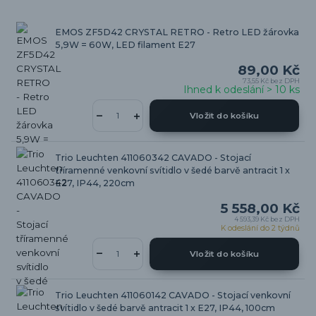
EMOS ZF5D42 CRYSTAL RETRO - Retro LED žárovka
5,9W = 60W, LED filament E27
89,00 Kč
73,55 Kč
bez DPH
Ihned k odeslání > 10 ks
Vložit do košíku
Trio Leuchten 411060342 CAVADO - Stojací
tříramenné venkovní svítidlo v šedé barvě antracit 1 x
E27, IP44, 220cm
5 558,00 Kč
4 593,39 Kč
bez DPH
K odeslání do 2 týdnů
Vložit do košíku
Trio Leuchten 411060142 CAVADO - Stojací venkovní
svítidlo v šedé barvě antracit 1 x E27, IP44, 100cm