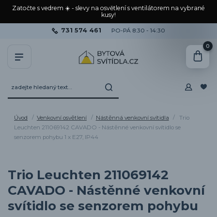
Zatočte s vedrem ☀️ - slevy na osvětlení s ventilátorem na vybrané
kusy!
731 574 461
PO-PÁ 8:30 - 14:30
0
Úvod
Venkovní osvětlení
Nástěnná venkovní svítidla
Trio
Leuchten 211069142 CAVADO - Nástěnné venkovní svítidlo se
senzorem pohybu 1 x E27, IP44
Trio Leuchten 211069142
CAVADO - Nástěnné venkovní
svítidlo se senzorem pohybu