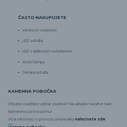
ČASTO NAKUPUJETE
Venkovní osvětlení
LED svítidla
LED s dálkovým ovladačem
Stolní lampy
Dětská svítidla
KAMENNÁ POBOČKA
Chcete osvětlení vybrat osobně? Neváhejte navšítvit naší
kamennou provozovnu!
naleznete zde
Více informací o provozu a kontakty