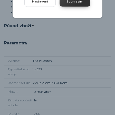
Krytí: IP44
Nastavení
Souhlasím
Výška: 28 cm
Šířka: 16 cm
Původ zboží
Parametry
Výrobce
Trio-leuchten
Typ světelného
1 x E27
zdroje
Rozměr svítidla
Výška 28cm, šířka 16cm
Příkon
1 x max 28W
Žárovka součástí
Ne
svítidla
IP krytí
IP44