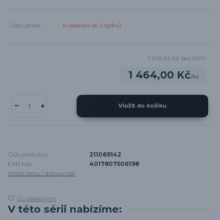
Dostupnost
K odeslání do 2 týdnů
1 209,92 Kč
bez DPH
1 464,00 Kč
/
ks
Vložit do košíku
Číslo produktu:
211069142
EAN kód:
4017807506198
Hlídat cenu / dostupnost
Do oblíbených
V této sérii nabízíme: