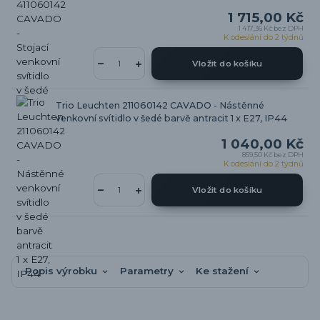
1 715,00 Kč
1 417,36 Kč
bez DPH
K odeslání do 2 týdnů
Vložit do košíku
Trio Leuchten 211060142 CAVADO - Nástěnné
venkovní svítidlo v šedé barvě antracit 1 x E27, IP44
1 040,00 Kč
859,50 Kč
bez DPH
K odeslání do 2 týdnů
Vložit do košíku
Popis výrobku
Parametry
Ke stažení