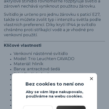
akrylové stínidlo rovnoměrně rozptyluje světlo a
zároveň nechává vyniknout použitou žárovku.
Svítidlo je určeno pro jednu žárovku s paticí E27,
takže si můžete zvolit typ i intenzitu světla podle
vlastních preferencí. Díky krytí IP44 je svítidlo
chráněno proti stříkající vodě a je vhodné pro
venkovní použití.
Klíčové vlastnosti
Venkovní nástěnné svítidlo
Model: Trio Leuchten CAVADO
Materiál: hliník
Barva: antracitově šedá
Stínidlo: čirý akryl
Integrovaný senzor pohybu
Bez cookies to není ono
Nastavitelná doba svícení: 10 s – 7 min
Snímací úhel: 120°
Aby se vám lépe nakupovalo,
Dosah senzoru: až 8 m
používáme na webu cookies.
Patice: 1× E27
Žárovka není součástí balení