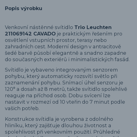
Popis výrobku
Venkovní nástěnné svítidlo
Trio Leuchten
211069142 CAVADO
je praktickým řešením pro
osvětlení vstupních prostor, terasy nebo
zahradních cest. Moderní design v antracitově
šedé barvě působí elegantně a snadno zapadne
do současných exteriérů i minimalistických fasád.
Svítidlo je vybaveno integrovaným senzorem
pohybu, který automaticky rozsvítí světlo při
zaznamenání pohybu. Snímací úhel senzoru je
120° a dosah až 8 metrů, takže svítidlo spolehlivě
reaguje na příchod osob. Dobu svícení lze
nastavit v rozmezí od 10 vteřin do 7 minut podle
vašich potřeb.
Konstrukce svítidla je vyrobena z odolného
hliníku, který zajišťuje dlouhou životnost a
spolehlivost při venkovním použití. Průhledné