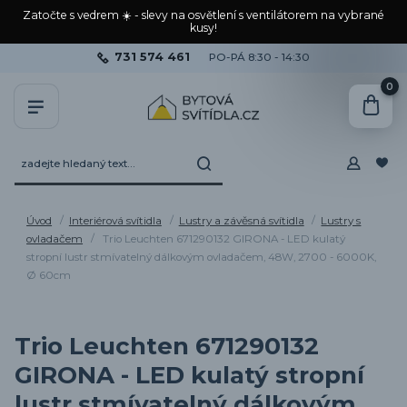
Zatočte s vedrem ☀️ - slevy na osvětlení s ventilátorem na vybrané
kusy!
731 574 461
PO-PÁ 8:30 - 14:30
0
Úvod
Interiérová svítidla
Lustry a závěsná svítidla
Lustry s
ovladačem
Trio Leuchten 671290132 GIRONA - LED kulatý
stropní lustr stmívatelný dálkovým ovladačem, 48W, 2700 - 6000K,
Ø 60cm
Trio Leuchten 671290132
GIRONA - LED kulatý stropní
lustr stmívatelný dálkovým