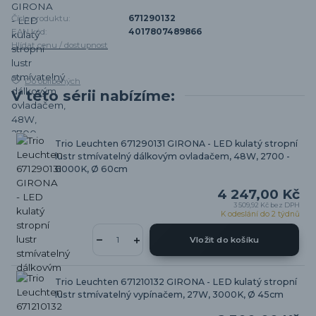
Číslo produktu:
671290132
EAN kód:
4017807489866
Hlídat cenu / dostupnost
Do oblíbených
V této sérii nabízíme:
Trio Leuchten 671290131 GIRONA - LED kulatý stropní
lustr stmívatelný dálkovým ovladačem, 48W, 2700 -
6000K, Ø 60cm
4 247,00 Kč
3 509,92 Kč
bez DPH
K odeslání do 2 týdnů
Vložit do košíku
Trio Leuchten 671210132 GIRONA - LED kulatý stropní
lustr stmívatelný vypínačem, 27W, 3000K, Ø 45cm