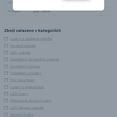
Stmívání
Dálkovým ovladačem
Napájení
220 - 240V
Zboží zařazeno v kategoriích
Lustry a závěsná svítidla
Stropní svítidla
LED svítidla
Osvětlení obývacího pokoje
Osvětlení ložnice
Osvětlení chodby
Trio Leuchten
Lustry s ovladačem
LED lustry
Přisazené stropní lustry
LED stropní svítidla
Stropní lustry