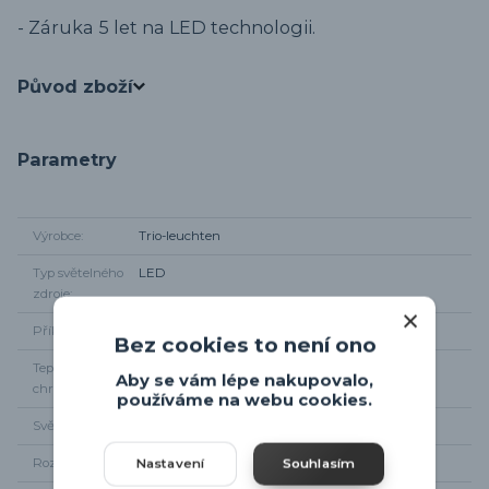
- Záruka 5 let na LED technologii.
Původ zboží
Parametry
Výrobce
Trio-leuchten
Typ světelného
LED
zdroje
Příkon
48W
Bez cookies to není ono
Teplota
2700 - 6000K
Aby se vám lépe nakupovalo,
chromatičnosti
používáme na webu cookies.
Světelný tok
5600 lm
Rozměr svítidla
průměr 60cm, od stropu 12cm
Nastavení
Souhlasím