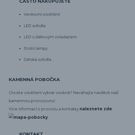
ČASTO NAKUPUJETE
Venkovní osvětlení
LED svítidla
LED s dálkovým ovladačem
Stolní lampy
Dětská svítidla
KAMENNÁ POBOČKA
Chcete osvětlení vybrat osobně? Neváhejte navšítvit naší
kamennou provozovnu!
naleznete zde
Více informací o provozu a kontakty
KONTAKT