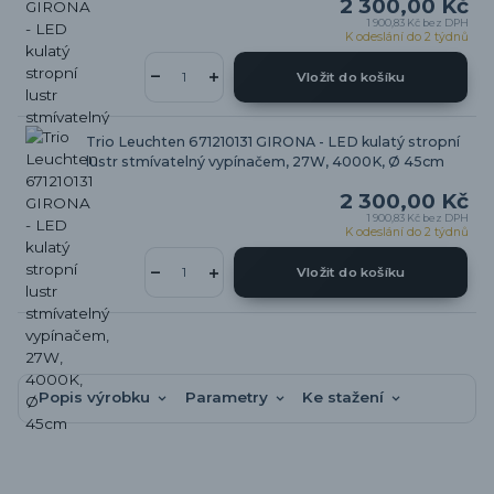
2 300,00 Kč
1 900,83 Kč
bez DPH
K odeslání do 2 týdnů
Vložit do košíku
Trio Leuchten 671210131 GIRONA - LED kulatý stropní
lustr stmívatelný vypínačem, 27W, 4000K, Ø 45cm
2 300,00 Kč
1 900,83 Kč
bez DPH
K odeslání do 2 týdnů
Vložit do košíku
Popis výrobku
Parametry
Ke stažení