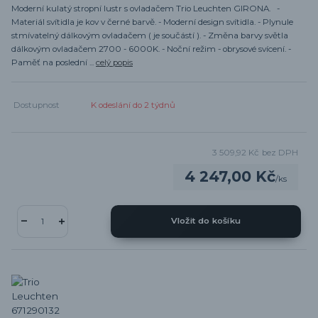
Moderní kulatý stropní lustr s ovladačem Trio Leuchten GIRONA. -
Materiál svítidla je kov v černé barvě. - Moderní design svítidla. - Plynule
stmívatelný dálkovým ovladačem ( je součástí ). - Změna barvy světla
dálkovým ovladačem 2700 - 6000K. - Noční režim - obrysové svícení. -
Paměť na poslední ...
celý popis
Dostupnost
K odeslání do 2 týdnů
3 509,92 Kč
bez DPH
4 247,00 Kč
/
ks
Vložit do košíku