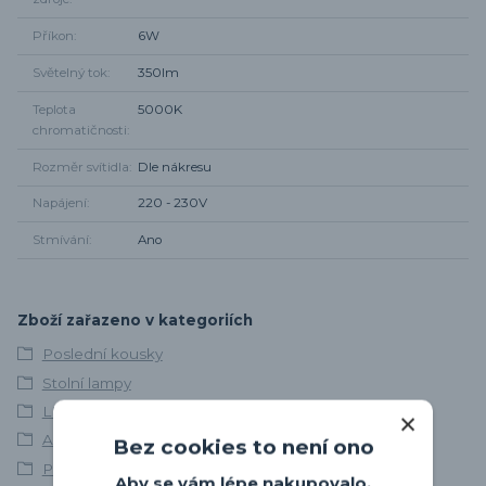
Příkon
6W
Světelný tok
350lm
Teplota
5000K
chromatičnosti
Rozměr svítidla
Dle nákresu
Napájení
220 - 230V
Stmívání
Ano
Zboží zařazeno v kategoriích
Poslední kousky
Stolní lampy
LED svítidla
Avide
Bez cookies to není ono
Pracovní stolní lampičky
Aby se vám lépe nakupovalo,