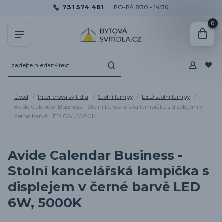
731 574 461
PO-PÁ 8:30 - 14:30
0
Úvod
Interiérová svítidla
Stolní lampy
LED stolní lampy
Avide Calendar Business - Stolní kancelářská lampička s displejem v
černé barvě LED 6W, 5000K
Avide Calendar Business -
Stolní kancelářská lampička s
displejem v černé barvě LED
6W, 5000K