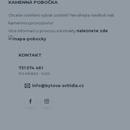
KAMENNÁ POBOČKA
Chcete osvětlení vybrat osobně? Neváhejte navšítvit naší
kamennou provozovnu!
naleznete zde
Více informací o provozu a kontakty
KONTAKT
731 574 461
PO-PÁ 8:30 - 14:30
info@bytova-svitidla.cz