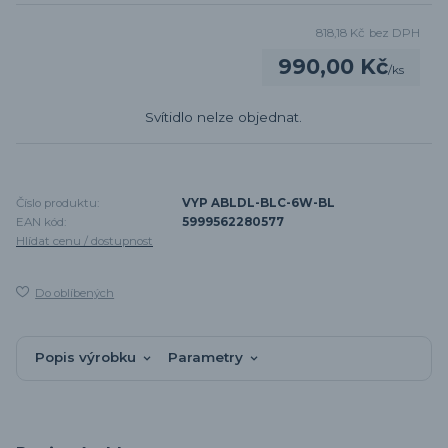
818,18 Kč
bez DPH
990,00 Kč
/
ks
Svítidlo nelze objednat.
Číslo produktu:
VYP ABLDL-BLC-6W-BL
EAN kód:
5999562280577
Hlídat cenu / dostupnost
Do oblíbených
Popis výrobku
Parametry