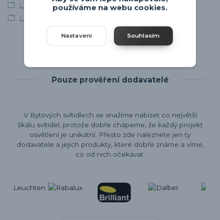
LED stolní lampy
používáme na webu cookies.
LED stolní lampy
Nastavení
Souhlasím
Pouze prověření dodavatelé
V Bytových svítidlech se snažíme nabízet co největší
škálu svítidel, protože dobře chápeme, že každý projekt
osvětlení je unikátní. Přesto zde naleznete jen ty
dodavatele a jejich produkty, které dobře známe a víme,
co od nich očekávat.