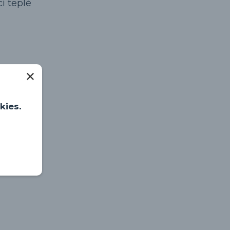
í teplé
kies.