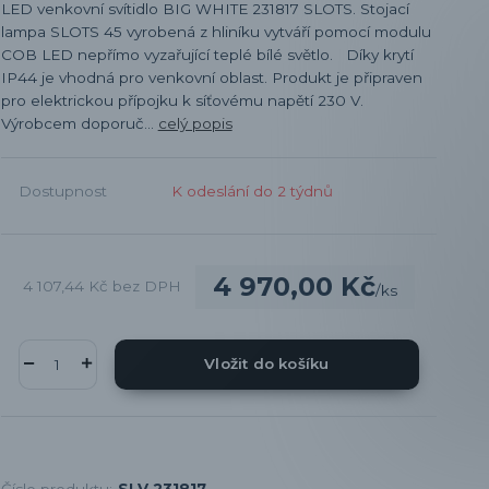
LED venkovní svítidlo BIG WHITE 231817 SLOTS. Stojací
lampa SLOTS 45 vyrobená z hliníku vytváří pomocí modulu
COB LED nepřímo vyzařující teplé bílé světlo. Díky krytí
IP44 je vhodná pro venkovní oblast. Produkt je připraven
pro elektrickou přípojku k síťovému napětí 230 V.
Výrobcem doporuč...
celý popis
Dostupnost
K odeslání do 2 týdnů
4 970,00 Kč
4 107,44 Kč
bez DPH
/
ks
Vložit do košíku
Číslo produktu:
SLV 231817