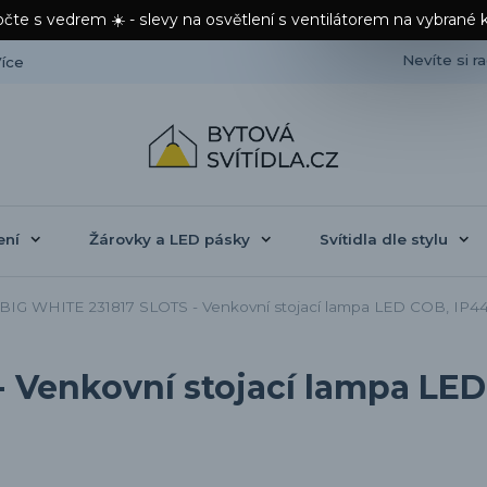
čte s vedrem ☀️ - slevy na osvětlení s ventilátorem na vybrané 
Nevíte si r
íce
ení
Žárovky a LED pásky
Svítidla dle stylu
BIG WHITE 231817 SLOTS - Venkovní stojací lampa LED COB, IP44
 Venkovní stojací lampa LED