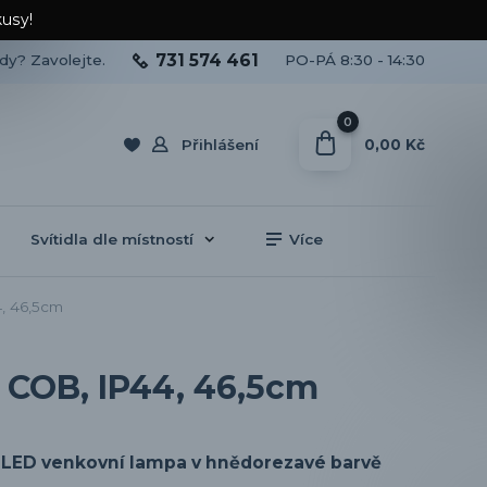
kusy!
731 574 461
ady? Zavolejte.
PO-PÁ 8:30 - 14:30
0
0,00 Kč
Přihlášení
Svítidla dle místností
Více
, 46,5cm
 COB, IP44, 46,5cm
LED venkovní lampa v hnědorezavé barvě