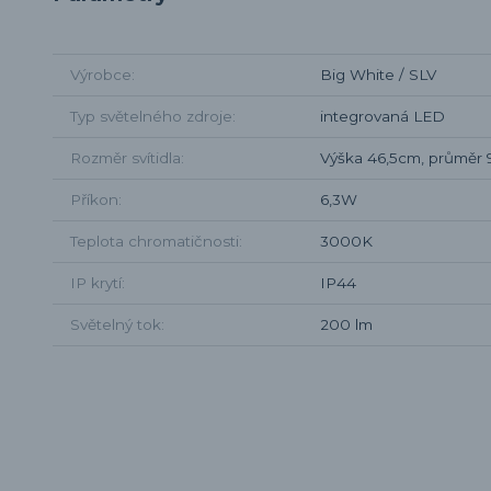
Výrobce
Big White / SLV
Typ světelného zdroje
integrovaná LED
Rozměr svítidla
Výška 46,5cm, průměr
Příkon
6,3W
Teplota chromatičnosti
3000K
IP krytí
IP44
Světelný tok
200 lm