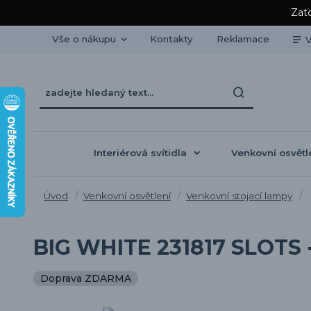
Zato
Vše o nákupu
Kontakty
Reklamace
V
Interiérová svítidla
Venkovní osvětl
Úvod
Venkovní osvětlení
Venkovní stojací lampy
BIG WHITE 231817 SLOTS -
Doprava ZDARMA