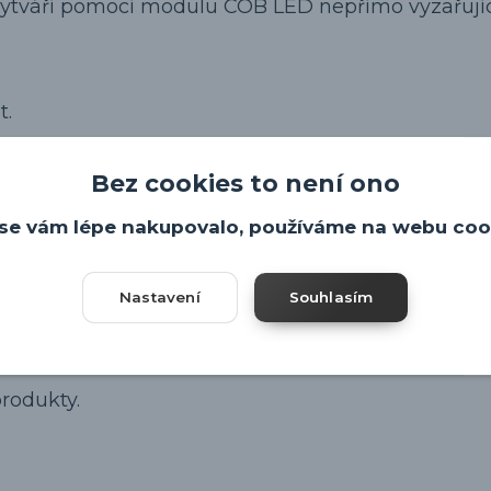
vytváří pomocí modulu COB LED nepřímo vyzařujíc
t.
u k síťovému napětí 230 V.
Bez cookies to není ono
se vám lépe nakupovalo, používáme na webu coo
Nastavení
Souhlasím
produkty.