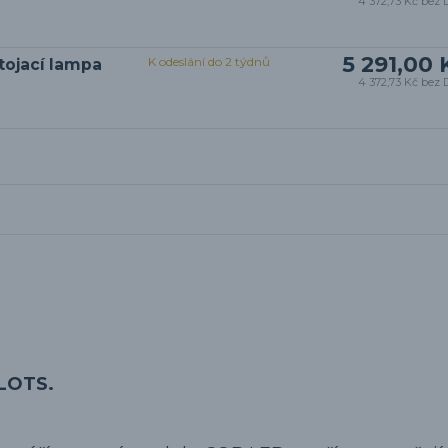
4 372,73 Kč
bez 
5 291,00 
K odeslání do 2 týdnů
tojací lampa
4 372,73 Kč
bez 
SLOTS.