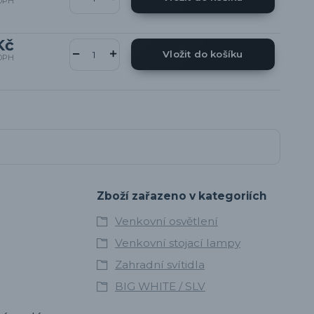
DPH
Kč
Vložit do košíku
DPH
Zboží zařazeno v kategoriích
Venkovní osvětlení
Venkovní stojací lampy
Zahradní svítidla
BIG WHITE / SLV