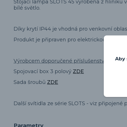
Stojací lampa SLOTS 45 vyrobená z hliníku 
bílé světlo.
Díky krytí IP44 je vhodná pro venkovní oblas
Produkt je připraven pro elektrickou přípojk
Aby 
Výrobcem doporučené příslušenství :
Spojovací box 3 polový
ZDE
Sada šroubů
ZDE
Další svítidla ze série SLOTS - viz připojené 
Parametry