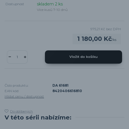
skladem 2 ks
Dostupnost
Více kusů 7-10 dnů
975,21 Kč
bez DPH
1 180,00 Kč
/
ks
Vložit do košíku
Číslo produktu:
DA 61681
EAN kód:
8420406616810
Hlídat cenu / dostupnost
Do oblíbených
V této sérii nabízíme: