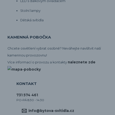
LED s dálkovým ovladačem
Stolní lampy
Dětská svítidla
KAMENNÁ POBOČKA
Chcete osvětlení vybrat osobně? Neváhejte navšítvit naší
kamennou provozovnu!
naleznete zde
Více informací o provozu a kontakty
KONTAKT
731 574 461
PO-PÁ 8:30 - 14:30
info@bytova-svitidla.cz