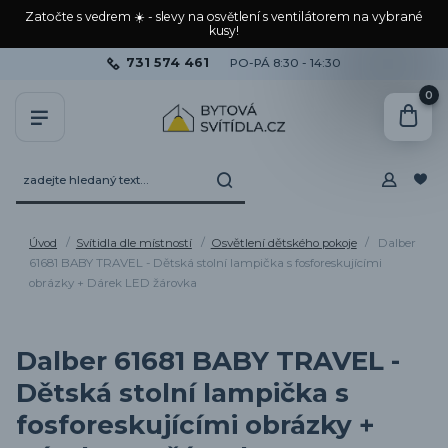
Zatočte s vedrem ☀️ - slevy na osvětlení s ventilátorem na vybrané
kusy!
731 574 461
PO-PÁ 8:30 - 14:30
0
Úvod
Svítidla dle místností
Osvětlení dětského pokoje
Dalber
61681 BABY TRAVEL - Dětská stolní lampička s fosforeskujícími
obrázky + Dárek LED žárovka
Dalber 61681 BABY TRAVEL -
Dětská stolní lampička s
fosforeskujícími obrázky +