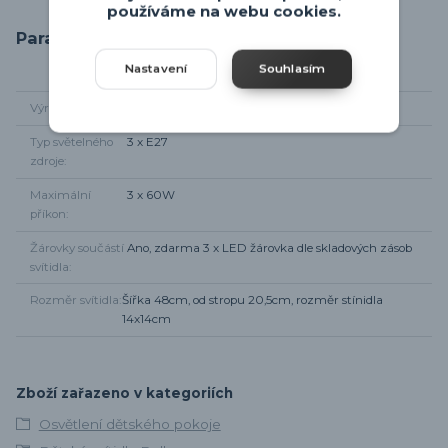
používáme na webu cookies.
Parametry
Nastavení
Souhlasím
Výrobce
Dalber
Typ světelného
3 x E27
zdroje
Maximální
3 x 60W
příkon
Žárovky součástí
Ano, zdarma 3 x LED žárovka dle skladových zásob
svítidla
Rozměr svítidla
Šířka 48cm, od stropu 20,5cm, rozměr stínidla
14x14cm
Zboží zařazeno v kategoriích
Osvětlení dětského pokoje