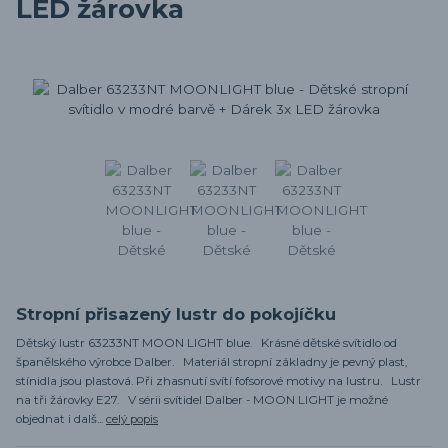
LED žárovka
Stropní přisazený lustr do pokojíčku
Dětský lustr 63233NT MOON LIGHT blue. Krásné dětské svítidlo od
španělského výrobce Dalber. Materiál stropní základny je pevný plast,
stínidla jsou plastová. Při zhasnutí svítí fofsorové motivy na lustru. Lustr
na tři žárovky E27. V sérii svítidel Dalber - MOON LIGHT je možné
objednat i dalš...
celý popis