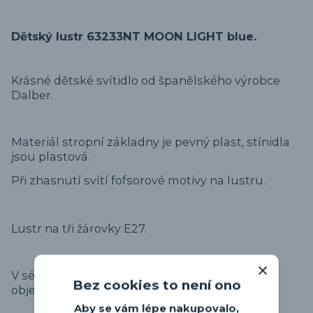
Dětský lustr 63233NT MOON LIGHT blue.
Krásné dětské svítidlo od španělského výrobce
Dalber.
Materiál stropní základny je pevný plast, stínidla
jsou plastová.
Při zhasnutí svítí fofsorové motivy na lustru.
Lustr na tři žárovky E27.
V sérii svítidel Dalber - MOON LIGHT je možné
Bez cookies to není ono
objednat i další svítidla.
Aby se vám lépe nakupovalo,