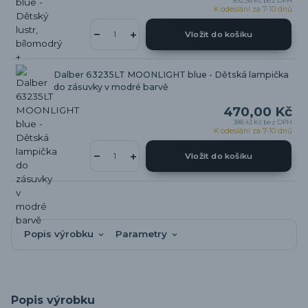
892,56 Kč
bez DPH
K odeslání za 7-10 dnů
Vložit do košíku
Dalber 63235LT MOONLIGHT blue - Dětská lampička
do zásuvky v modré barvě
470,00 Kč
388,43 Kč
bez DPH
K odeslání za 7-10 dnů
Vložit do košíku
Popis výrobku
Parametry
Popis výrobku