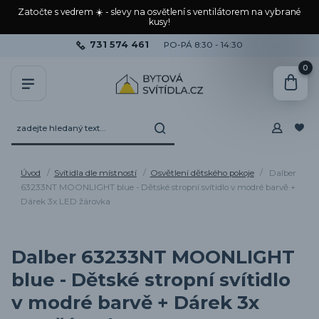
Zatočte s vedrem ☀️ - slevy na osvětlení s ventilátorem na vybrané
kusy!
731 574 461
PO-PÁ 8:30 - 14:30
0
Úvod
Svítidla dle místností
Osvětlení dětského pokoje
Dalber
63233NT MOONLIGHT blue - Dětské stropní svítidlo v modré barvě +
Dárek 3x LED žárovka
Dalber 63233NT MOONLIGHT
blue - Dětské stropní svítidlo
v modré barvě + Dárek 3x