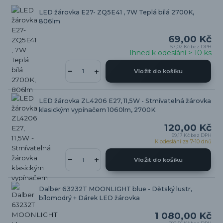
LED žárovka E27- ZQ5E41 , 7W Teplá bílá 2700K,
806lm
69,00 Kč
57,02 Kč
bez DPH
Ihned k odeslání > 10 ks
Vložit do košíku
LED žárovka ZL4206 E27, 11,5W - Stmívatelná žárovka
klasickým vypínačem 1060lm, 2700K
120,00 Kč
99,17 Kč
bez DPH
K odeslání za 7-10 dnů
Vložit do košíku
Dalber 63232T MOONLIGHT blue - Dětský lustr,
bílomodrý + Dárek LED žárovka
1 080,00 Kč