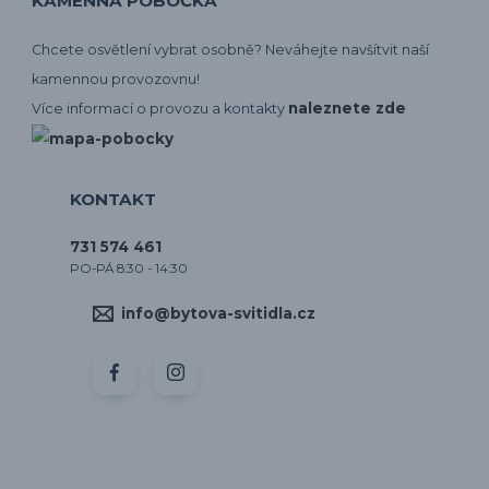
KAMENNÁ POBOČKA
Chcete osvětlení vybrat osobně? Neváhejte navšítvit naší
kamennou provozovnu!
naleznete zde
Více informací o provozu a kontakty
KONTAKT
731 574 461
PO-PÁ 8:30 - 14:30
info@bytova-svitidla.cz
by CORA osvětlení