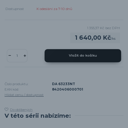
Dostupnost
K odeslání za 7-10 dnů
1 355,37 Kč
bez DPH
1 640,00 Kč
/
ks
Vložit do košíku
Číslo produktu:
DA 63233NT
EAN kód:
8420406000701
Hlídat cenu / dostupnost
Do oblíbených
V této sérii nabízíme: