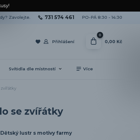
kusy!
731 574 461
ady? Zavolejte.
PO-PÁ 8:30 - 14:30
0
0,00 Kč
Přihlášení
Svítidla dle místností
Více
zvířátky
o se zvířátky
Dětský lustr s motivy farmy