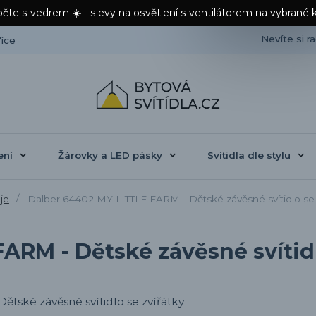
čte s vedrem ☀️ - slevy na osvětlení s ventilátorem na vybrané 
Nevíte si r
íce
ení
Žárovky a LED pásky
Svítidla dle stylu
je
Dalber 64402 MY LITTLE FARM - Dětské závěsné svítidlo se 
ARM - Dětské závěsné svítidl