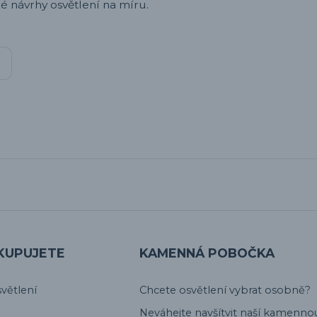
é návrhy osvětlení na míru.
KUPUJETE
KAMENNÁ POBOČKA
větlení
Chcete osvětlení vybrat osobně?
Neváhejte navšítvit naší kamenno