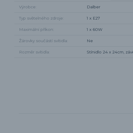
Výrobce
Dalber
Typ světelného zdroje
1 x E27
Maximální příkon
1 x 60W
Žárovky součástí svítidla
Ne
Rozměr svítidla
Stínidlo 24 x 24cm, závě