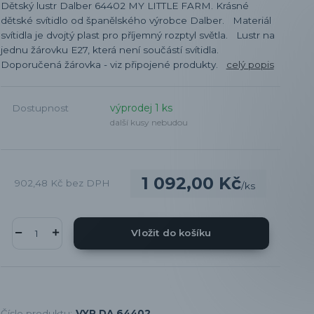
Dětský lustr Dalber 64402 MY LITTLE FARM. Krásné
dětské svítidlo od španělského výrobce Dalber. Materiál
svítidla je dvojtý plast pro příjemný rozptyl světla. Lustr na
jednu žárovku E27, která není součástí svítidla.
Doporučená žárovka - viz připojené produkty.
celý popis
výprodej 1 ks
Dostupnost
další kusy nebudou
1 092,00 Kč
902,48 Kč
bez DPH
/
ks
Vložit do košíku
Číslo produktu:
VYP DA 64402