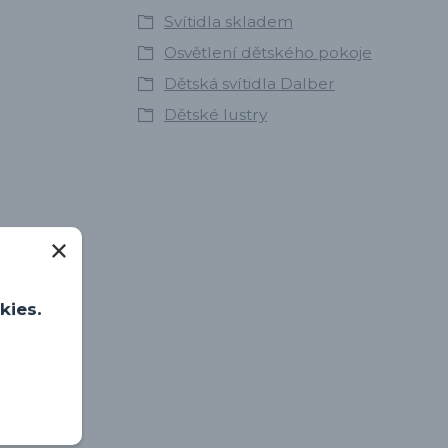
Svítidla skladem
Osvětlení dětského pokoje
Dětská svítidla Dalber
Dětské lustry
kies.