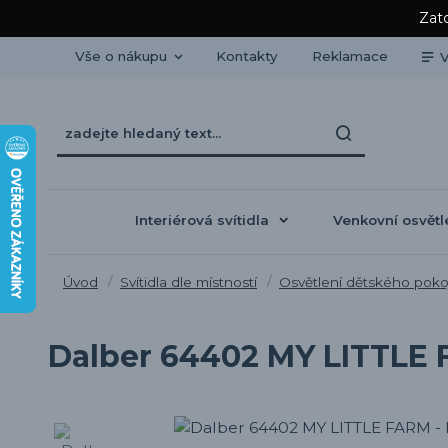
Zato
Vše o nákupu
Kontakty
Reklamace
V
Interiérová svítidla
Venkovní osvětl
Úvod
Svítidla dle místností
Osvětlení dětského poko
Dalber 64402 MY LITTLE F