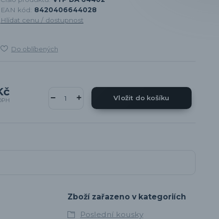
EAN kód:
8420406644028
Hlídat cenu / dostupnost
Do oblíbených
Kč
Vložit do košíku
DPH
Zboží zařazeno v kategoriích
Poslední kousky