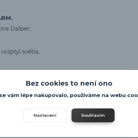
ARM.
bce Dalber.
 rozptyl světla.
stí svítidla.
Bez cookies to není ono
ty.
se vám lépe nakupovalo, používáme na webu coo
Nastavení
Souhlasím