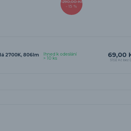
1 290,00 Kč
- 15 %
69,00 
Ihned k odeslání
ílá 2700K, 806lm
> 10 ks
57,02 Kč
bez 