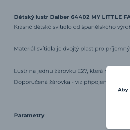
Dětský lustr Dalber 64402 MY LITTLE F
Krásné dětské svítidlo od španělského výro
Materiál svítidla je dvojtý plast pro příjemný
Lustr na jednu žárovku E27, která není součá
Doporučená žárovka - viz připojené produk
Aby 
Parametry