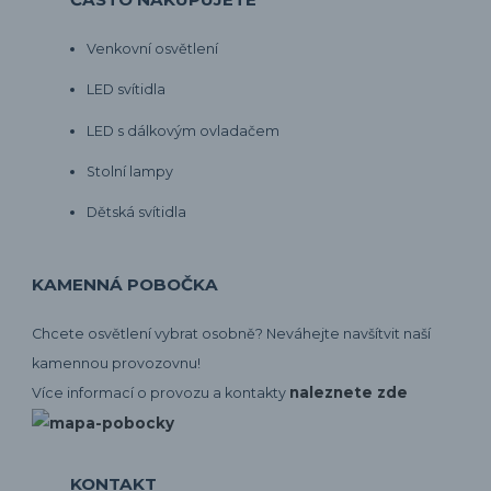
Venkovní osvětlení
LED svítidla
LED s dálkovým ovladačem
Stolní lampy
Dětská svítidla
KAMENNÁ POBOČKA
Chcete osvětlení vybrat osobně? Neváhejte navšítvit naší
kamennou provozovnu!
naleznete zde
Více informací o provozu a kontakty
KONTAKT