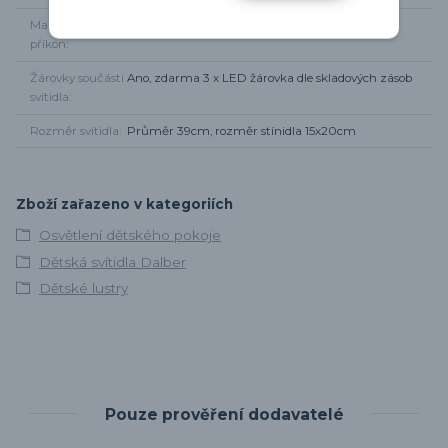
Maximální
3 x 60W
příkon
Žárovky součástí
Ano, zdarma 3 x LED žárovka dle skladových zásob
svítidla
Rozměr svítidla
Průměr 39cm, rozměr stínidla 15x20cm
Zboží zařazeno v kategoriích
Osvětlení dětského pokoje
Dětská svítidla Dalber
Dětské lustry
Pouze prověření dodavatelé