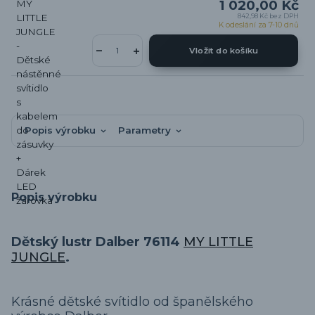
1 020,00 Kč
842,98 Kč
bez DPH
K odeslání za 7-10 dnů
Vložit do košíku
Popis výrobku
Parametry
Popis výrobku
Dětský lustr Dalber 76114
MY LITTLE
JUNGLE
.
Krásné dětské svítidlo od španělského