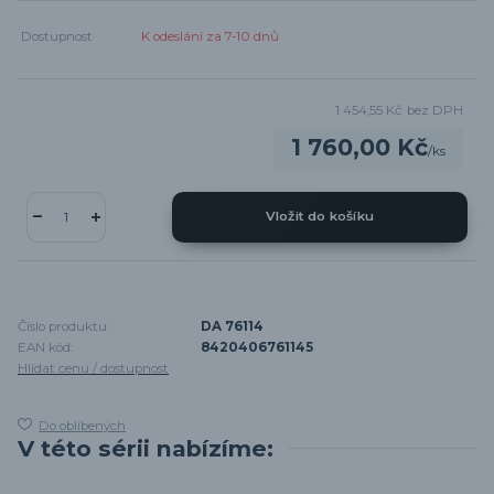
Dostupnost
K odeslání za 7-10 dnů
1 454,55 Kč
bez DPH
1 760,00 Kč
/
ks
Vložit do košíku
Číslo produktu:
DA 76114
EAN kód:
8420406761145
Hlídat cenu / dostupnost
Do oblíbených
V této sérii nabízíme: