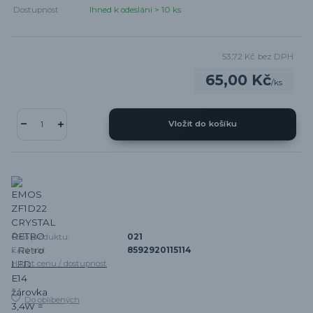
Dostupnost
Ihned k odeslání > 10 ks
53,72 Kč
bez DPH
65,00 Kč
/
ks
Vložit do košíku
Číslo produktu:
021
EAN kód:
8592920115114
Hlídat cenu / dostupnost
Do oblíbených