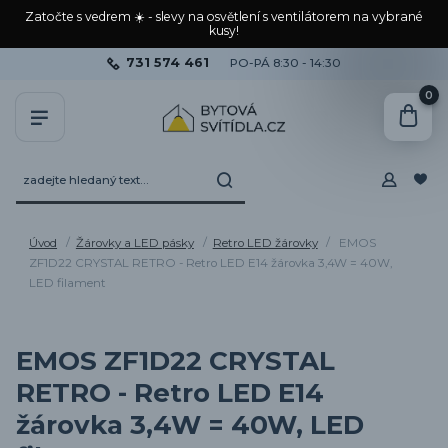
Zatočte s vedrem ☀️ - slevy na osvětlení s ventilátorem na vybrané
kusy!
731 574 461
PO-PÁ 8:30 - 14:30
0
Úvod
Žárovky a LED pásky
Retro LED žárovky
EMOS
ZF1D22 CRYSTAL RETRO - Retro LED E14 žárovka 3,4W = 40W,
LED filament
EMOS ZF1D22 CRYSTAL
RETRO - Retro LED E14
žárovka 3,4W = 40W, LED