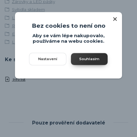
Žárovky a LED pásky
Svítidla skladem
LED žárovky
Bez cookies to není ono
Retro LED žárovky
Emos
Aby se vám lépe nakupovalo,
používáme na webu cookies.
LED žárovky E14
Ke stažení
Nastavení
Souhlasím
Info list
Pouze prověření dodavatelé