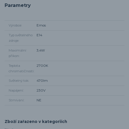
Parametry
Výrobce
Emos
Typ světelného
E14
zdroje
Maximální
3,4W
příkon
Teplota
2700K
chromatičnosti
Světelný tok
470lm
Napájení
230V
Stmívání
NE
Zboží zařazeno v kategoriích