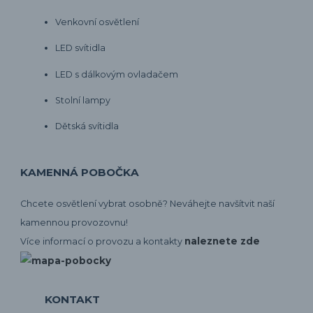
Venkovní osvětlení
LED svítidla
LED s dálkovým ovladačem
Stolní lampy
Dětská svítidla
KAMENNÁ POBOČKA
Chcete osvětlení vybrat osobně? Neváhejte navšítvit naší
kamennou provozovnu!
naleznete zde
Více informací o provozu a kontakty
KONTAKT