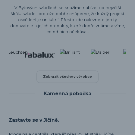
V Bytových svítidlech se snažíme nabízet co největší
škálu svítidel, protože dobře chápeme, že každý projekt
osvětlení je unikátní. Přesto zde naleznete jen ty
dodavatele a jejich produkty, které dobře známe a víme,
co od nich očekávat.
Zobrazit všechny výrobce
Kamenná pobočka
Zastavte se v Jičíně.
Prodejna a centrála, která již přes 25 let stojí v Jičíně.