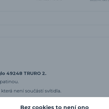
Eglo 49248 TRURO 2.
 patinou.
která není součástí svítidla.
odukty.
Bez cookies to není ono