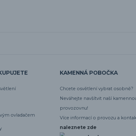
KUPUJETE
KAMENNÁ POBOČKA
větlení
Chcete osvětlení vybrat osobně?
Neváhejte navšítvit naší kamenno
provozovnu!
ovým ovladačem
Více informací o provozu a kontak
naleznete zde
y