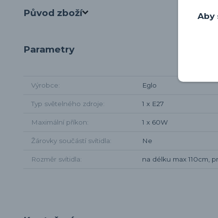
Původ zboží
Aby 
Parametry
Výrobce
Eglo
Typ světelného zdroje
1 x E27
Maximální příkon
1 x 60W
Žárovky součástí svítidla
Ne
Rozměr svítidla
na délku max 110cm, 