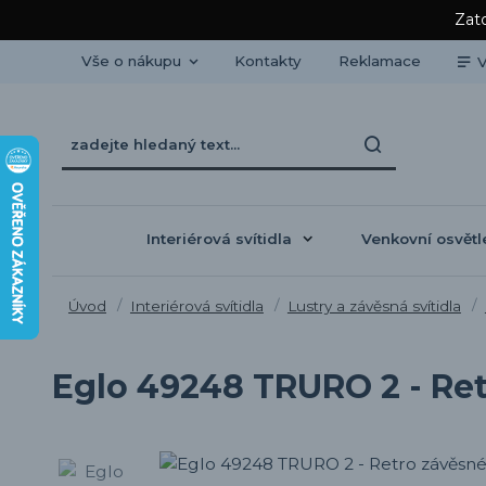
Zato
Vše o nákupu
Kontakty
Reklamace
V
Interiérová svítidla
Venkovní osvětl
Úvod
Interiérová svítidla
Lustry a závěsná svítidla
Eglo 49248 TRURO 2 - Retr