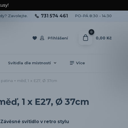
kusy!
731 574 461
ady? Zavolejte.
PO-PÁ 8:30 - 14:30
0
0,00 Kč
Přihlášení
Svítidla dle místností
Více
patina + měď, 1 x E27, Ø 37cm
měď, 1 x E27, Ø 37cm
Závěsné svítidlo v retro stylu