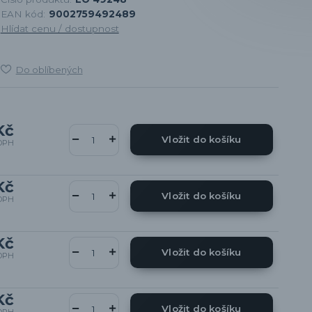
EAN kód:
9002759492489
Hlídat cenu / dostupnost
Do oblíbených
Kč
Vložit do košíku
DPH
Kč
Vložit do košíku
DPH
Kč
Vložit do košíku
DPH
Kč
Vložit do košíku
DPH