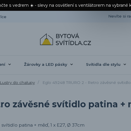
čte s vedrem ☀️ - slevy na osvětlení s ventilátorem na vybrané 
Nevíte si r
íce
ení
Žárovky a LED pásky
Svítidla dle stylu
Lustry do chalupy
Eglo 49248 TRURO 2 - Retro závěsné svítidlo 
o závěsné svítidlo patina + 