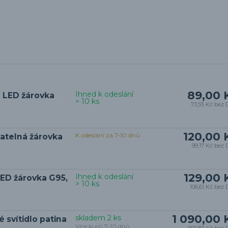
89,00 
Ihned k odeslání
 LED žárovka
> 10 ks
73,55 Kč
bez 
120,00 
K odeslání za 7-10 dnů
vatelná žárovka
99,17 Kč
bez 
129,00 
Ihned k odeslání
ED žárovka G95,
> 10 ks
106,61 Kč
bez 
1 090,00 
skladem 2 ks
svítidlo patina
Více kusů 7-10 dnů
900,83 Kč
bez 