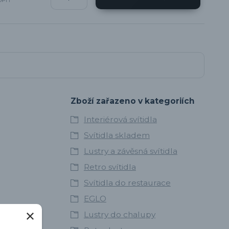
Zboží zařazeno v kategoriích
Interiérová svítidla
Svítidla skladem
Lustry a závěsná svítidla
Retro svítidla
Svítidla do restaurace
EGLO
Lustry do chalupy