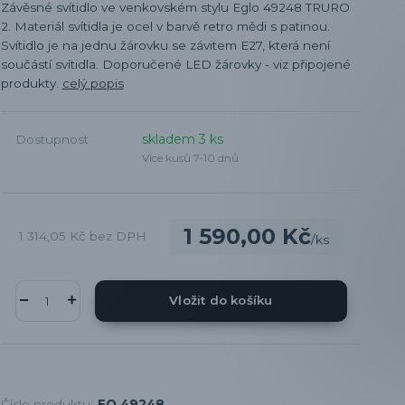
Závěsné svítidlo ve venkovském stylu Eglo 49248 TRURO
2. Materiál svítidla je ocel v barvě retro mědi s patinou.
Svítidlo je na jednu žárovku se závitem E27, která není
součástí svítidla. Doporučené LED žárovky - viz připojené
produkty.
celý popis
skladem 3 ks
Dostupnost
Více kusů 7-10 dnů
1 590,00 Kč
1 314,05 Kč
bez DPH
/
ks
Vložit do košíku
Číslo produktu:
EO 49248