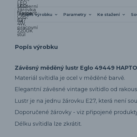
Popis výrobku
Parametry
Ke stažení
So
Popis výrobku
Závěsný měděný lustr Eglo 49449 HAPTO
Materiál svítidla je ocel v měděné barvě.
Elegantní závěsné vintage svítidlo od rakou
Lustr je na jednu žárovku E27, která není souč
Doporučené žárovky - viz připojené produkty
Délku svítidla lze zkrátit.