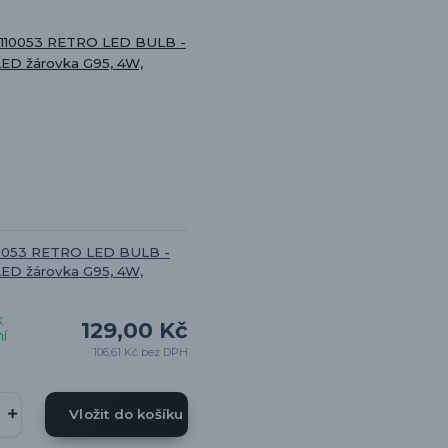
10053 RETRO LED BULB -
LED žárovka G95, 4W,
k
129,00 Kč
í
106,61 Kč
bez DPH
Vložit do košíku