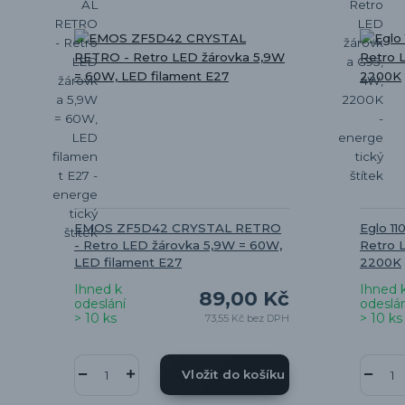
EMOS ZF5D42 CRYSTAL RETRO
Eglo 1
- Retro LED žárovka 5,9W = 60W,
Retro 
LED filament E27
2200K
Ihned k
Ihned 
89,00 Kč
odeslání
odeslán
> 10 ks
> 10 ks
73,55 Kč
bez DPH
Vložit do košíku