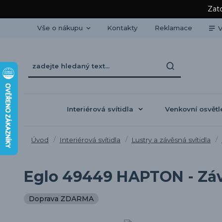
Zato
Vše o nákupu
Kontakty
Reklamace
V
Interiérová svítidla
Venkovní osvětl
Úvod
Interiérová svítidla
Lustry a závěsná svítidla
Eglo 49449 HAPTON - Záv
Doprava ZDARMA