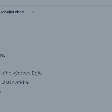
uvisející zboží
2
N.
ského výrobce Eglo.
ástí svítidla.
.