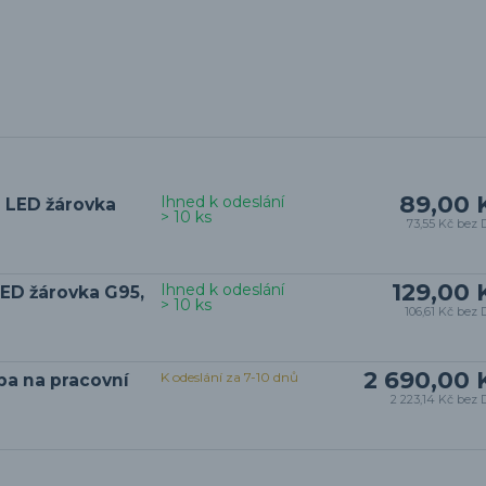
89,00 
Ihned k odeslání
 LED žárovka
> 10 ks
73,55 Kč
bez 
129,00 
Ihned k odeslání
ED žárovka G95,
> 10 ks
106,61 Kč
bez 
2 690,00 
K odeslání za 7-10 dnů
pa na pracovní
2 223,14 Kč
bez 