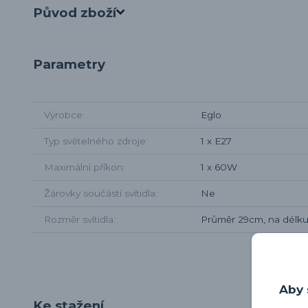
Původ zboží
Parametry
Výrobce
Eglo
Typ světelného zdroje
1 x E27
Maximální příkon
1 x 60W
Žárovky součástí svítidla
Ne
Rozměr svítidla
Průměr 29cm, na délku
Aby 
Ke stažení