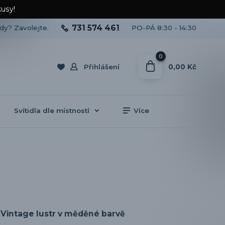
kusy!
731 574 461
ady? Zavolejte.
PO-PÁ 8:30 - 14:30
0
0,00 Kč
Přihlášení
Svítidla dle místností
Více
Vintage lustr v měděné barvě