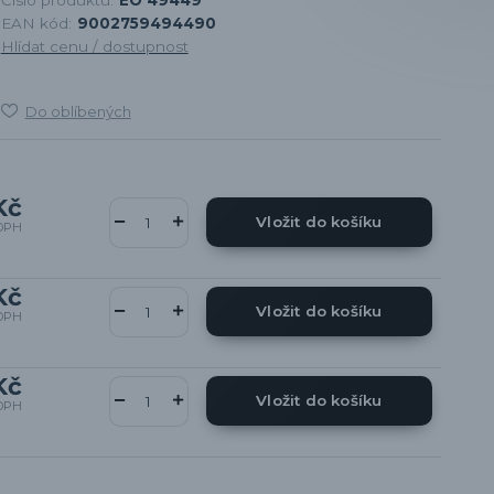
EAN kód:
9002759494490
Hlídat cenu / dostupnost
Do oblíbených
Kč
Vložit do košíku
DPH
Kč
Vložit do košíku
DPH
Kč
Vložit do košíku
DPH