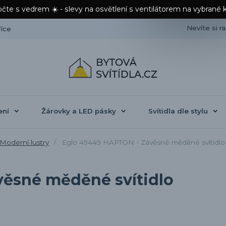
čte s vedrem ☀️ - slevy na osvětlení s ventilátorem na vybrané 
Nevíte si r
íce
ení
Žárovky a LED pásky
Svítidla dle stylu
Moderní lustry
Eglo 49449 HAPTON - Závěsné měděné svítidlo
ěsné měděné svítidlo