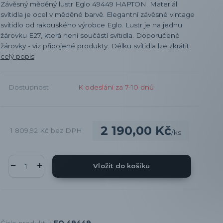
Závěsný měděný lustr Eglo 49449 HAPTON. Materiál
svítidla je ocel v měděné barvě. Elegantní závěsné vintage
svítidlo od rakouského výrobce Eglo. Lustr je na jednu
žárovku E27, která není součástí svítidla. Doporučené
žárovky - viz připojené produkty. Délku svítidla lze zkrátit.
celý popis
Dostupnost
K odeslání za 7-10 dnů
2 190,00 Kč
1 809,92 Kč
bez DPH
/
ks
Vložit do košíku
Číslo produktu:
EO 49449