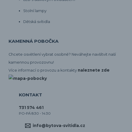
Stolní lampy
Dětská svítidla
KAMENNÁ POBOČKA
Chcete osvětlení vybrat osobně? Neváhejte navšítvit naší
kamennou provozovnu!
naleznete zde
Více informací o provozu a kontakty
KONTAKT
731 574 461
PO-PÁ 8:30 - 14:30
info@bytova-svitidla.cz