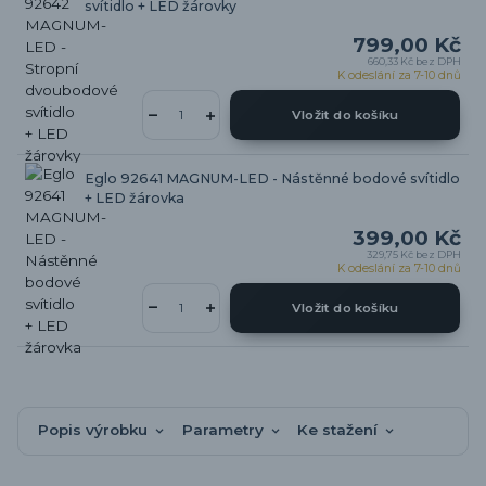
svítidlo + LED žárovky
799,00 Kč
660,33 Kč
bez DPH
K odeslání za 7-10 dnů
Vložit do košíku
Eglo 92641 MAGNUM-LED - Nástěnné bodové svítidlo
+ LED žárovka
399,00 Kč
329,75 Kč
bez DPH
K odeslání za 7-10 dnů
Vložit do košíku
Popis výrobku
Parametry
Ke stažení