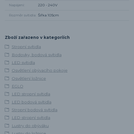
Napájení
220 - 240V
Rozměr svítidla
Šířka 105cm
Zboží zařazeno v kategoriích
Stropní svítidla
Bodovky, bodová svítidla
LED svítidla
Osvětlení obývacího pokoje
Osvětlení ložnice
EGLO
LED stropní svítidla
LED bodová svítidla
Stropní bodová svítidla
LED stropní svítidla
Lustry do obýváku
Lustry do ložnice