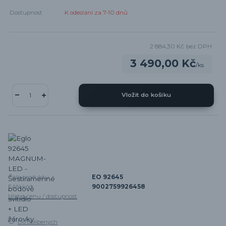
Dostupnost
K odeslání za 7-10 dnů
2 884,30 Kč
bez DPH
3 490,00 Kč
/
ks
Vložit do košíku
Číslo produktu:
EO 92645
EAN kód:
9002759926458
Hlídat cenu / dostupnost
Do oblíbených