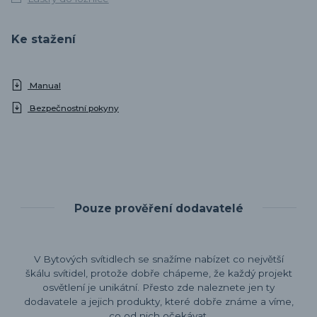
Ke stažení
Manual
Bezpečnostní pokyny
Pouze prověření dodavatelé
V Bytových svítidlech se snažíme nabízet co největší
škálu svítidel, protože dobře chápeme, že každý projekt
osvětlení je unikátní. Přesto zde naleznete jen ty
dodavatele a jejich produkty, které dobře známe a víme,
co od nich očekávat.