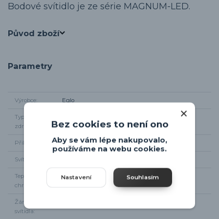
Bodové svítidlo
je ze série MAGNUM-LED.
Původ zboží
Parametry
Výrobce
Eglo
Typ světelného
LED GU10
Bez cookies to není ono
zdroje
Aby se vám lépe nakupovalo,
Příkon
6 x 3W
používáme na webu cookies.
Svítivost
6 x 240 lm
Teplota
3000K
Nastavení
Souhlasím
chromatičnosti
Žárovka součástí
Ano
svítidla