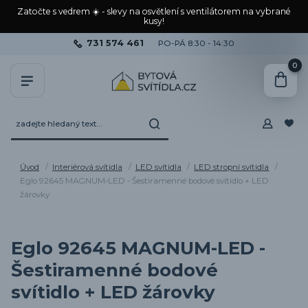
Zatočte s vedrem ☀️ - slevy na osvětlení s ventilátorem na vybrané
kusy!
731 574 461
PO-PÁ 8:30 - 14:30
0
Úvod
Interiérová svítidla
LED svítidla
LED stropní svítidla
Eglo 92645 MAGNUM-LED - Šestiramenné bodové svítidlo + LED
žárovky
Eglo 92645 MAGNUM-LED -
Šestiramenné bodové
svítidlo + LED žárovky