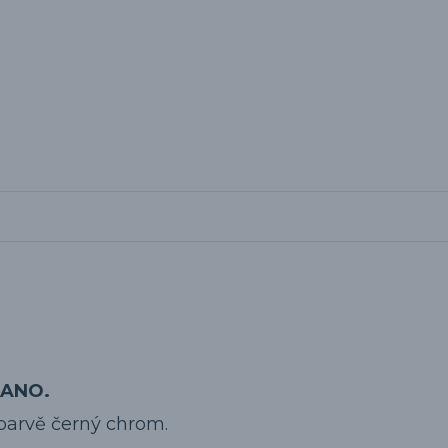
RANO.
v barvě černý chrom.