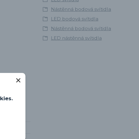
Nástěnná bodová svítidla
LED bodová svítidla
Nástěnná bodová svítidla
LED nástěnná svítidla
kies.