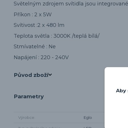
Světelným zdrojem svítidla jsou integrované
Příkon : 2 x 5W
Svítivost :2 x 480 lm
Teplota světla : 3000K /teplá bílá/
Stmívatelné : Ne
Napájení : 220 - 240V
Původ zboží
Aby 
Parametry
Výrobce
Eglo