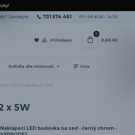
kusy!
731 574 461
ady? Zavolejte.
PO-PÁ 8:30 - 14:30
0
0,00 Kč
Přihlášení
Svítidla dle místností
Více
ěnná LED bodovka 2 x 5W
2 x 5W
Naklápěcí LED bodovka na zeď - černý chrom -
VÝPRODEJ