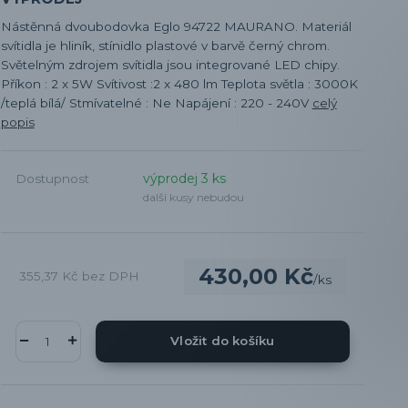
Nástěnná dvoubodovka Eglo 94722 MAURANO. Materiál
svítidla je hliník, stínidlo plastové v barvě černý chrom.
Světelným zdrojem svítidla jsou integrované LED chipy.
Příkon : 2 x 5W Svítivost :2 x 480 lm Teplota světla : 3000K
/teplá bílá/ Stmívatelné : Ne Napájení : 220 - 240V
celý
popis
výprodej 3 ks
Dostupnost
další kusy nebudou
430,00 Kč
355,37 Kč
bez DPH
/
ks
Vložit do košíku