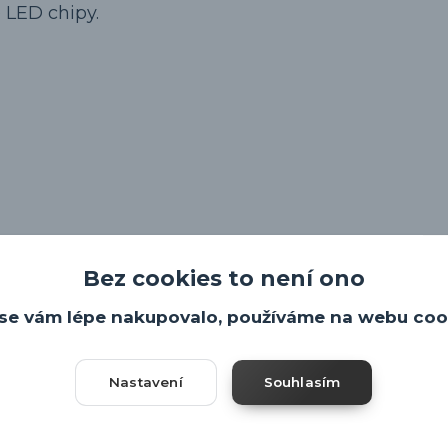
 LED chipy.
Bez cookies to není ono
se vám lépe nakupovalo, používáme na webu coo
Nastavení
Souhlasím