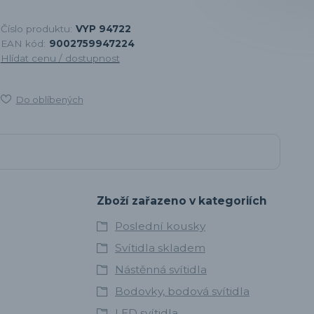
Číslo produktu:
VYP 94722
EAN kód:
9002759947224
Hlídat cenu / dostupnost
Do oblíbených
Zboží zařazeno v kategoriích
Poslední kousky
Svítidla skladem
Nástěnná svítidla
Bodovky, bodová svítidla
LED svítidla