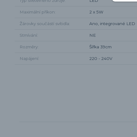
Typ světelného zdroje
LED
Maximální příkon
2 x 5W
Žárovky součástí svítidla
Ano, integrované LED
Stmívání
NE
Rozměry
Šířka 39cm
Napájení
220 - 240V