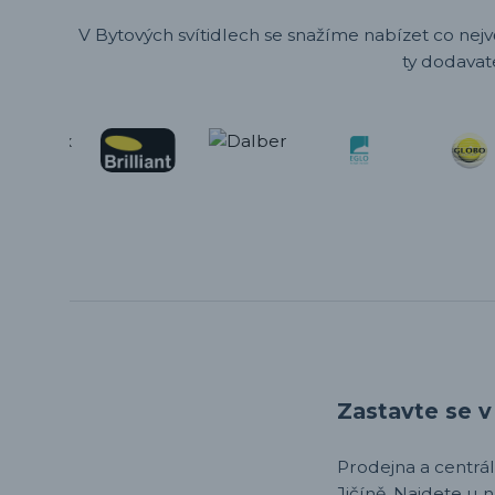
V Bytových svítidlech se snažíme nabízet co nejv
ty dodavat
Zastavte se v 
Prodejna a centrála,
Jičíně. Najdete u 