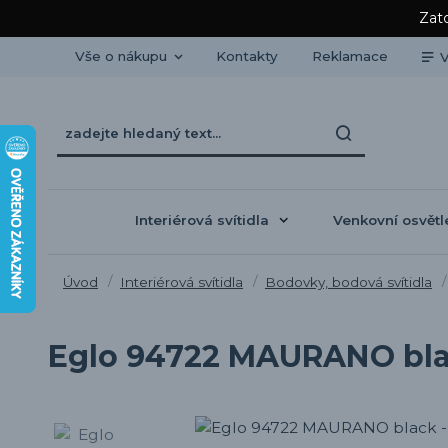
Zato
Vše o nákupu
Kontakty
Reklamace
V
Interiérová svítidla
Venkovní osvětl
Úvod
Interiérová svítidla
Bodovky, bodová svítidla
Eglo 94722 MAURANO bla