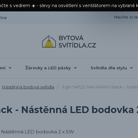
čte s vedrem ☀️ - slevy na osvětlení s ventilátorem na vybrané 
Nevíte si r
íce
ení
Žárovky a LED pásky
Svítidla dle stylu
Nástěnná bodová svítidla
Eglo 94722 MAURANO black - Nást
ck - Nástěnná LED bodovka 