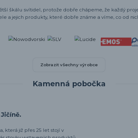
ětší škálu svítidel, protože dobře chápeme, že každý projek
ele a jejich produkty, které dobře známe a víme, co od nic
Zobrazit všechny výrobce
Kamenná pobočka
Jičíně.
 která již přes 25 let stojí v
nás stovky vystavených produktů