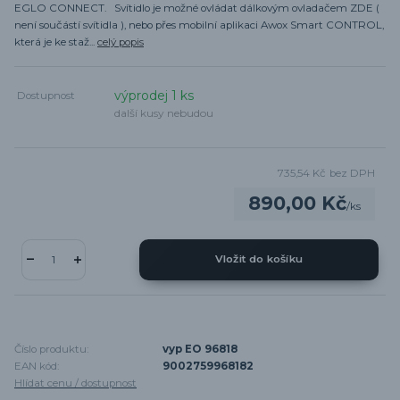
EGLO CONNECT. Svítidlo je možné ovládat dálkovým ovladačem ZDE (
není součástí svítidla ), nebo přes mobilní aplikaci Awox Smart CONTROL,
která je ke staž...
celý popis
výprodej 1 ks
Dostupnost
další kusy nebudou
735,54 Kč
bez DPH
890,00 Kč
/
ks
Vložit do košíku
Číslo produktu:
vyp EO 96818
EAN kód:
9002759968182
Hlídat cenu / dostupnost