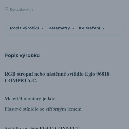
Do oblíbených
Popis výrobku
Parametry
Ke stažení
Popis výrobku
RGB stropní nebo nástěnné svítidlo Eglo 96818
COMPETA-C.
Materiál montury je kov.
Plastové stínidlo se stříbrným lemem.
.
Svítidlo ze série
EGLO CONNECT