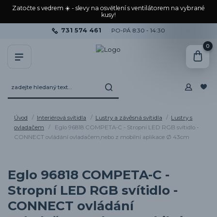
Zatočte s vedrem ☀️ - slevy na osvětlení s ventilátorem na vybrané
kusy!
731 574 461
PO-PÁ 8:30 - 14:30
0
Úvod
Interiérová svítidla
Lustry a závěsná svítidla
Lustry s
ovladačem
Eglo 96818 COMPETA-C - Stropní LED RGB svítidlo -
CONNECT ovládání ovladačem,nebo z mobilní aplikace Ø 43cm
Eglo 96818 COMPETA-C -
Stropní LED RGB svítidlo -
CONNECT ovládání