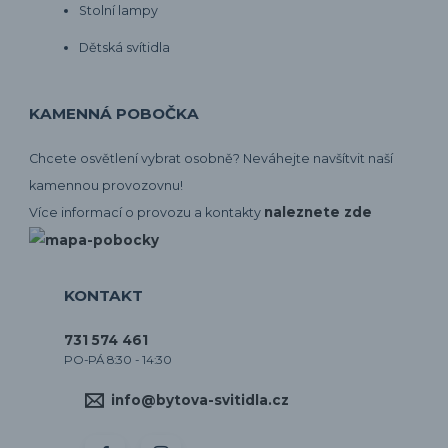
Stolní lampy
Dětská svítidla
KAMENNÁ POBOČKA
Chcete osvětlení vybrat osobně? Neváhejte navšítvit naší
kamennou provozovnu!
naleznete zde
Více informací o provozu a kontakty
KONTAKT
731 574 461
PO-PÁ 8:30 - 14:30
info@bytova-svitidla.cz