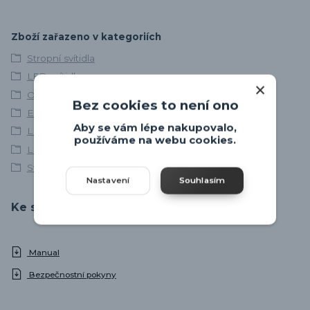
Zboží zařazeno v kategoriích
Stropní svítidla
LED svítidla
Osvětlení chodby
Bez cookies to není ono
EGLO
Aby se vám lépe nakupovalo,
LED stropní svítidla
používáme na webu cookies.
LED stropní svítidla
Stropní svítidla do chodby
Nastavení
Souhlasím
Ke stažení
Manual
Bezpečnostní pokyny