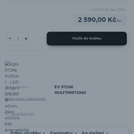
2 140,50 Kč
bez DPH
2 590,00 Kč
/
ks
Vložit do košíku
Číslo produktu:
EO 97266
EAN kód:
9002759972660
Hlídat cenu / dostupnost
Do oblíbených
Popis výrobku
Parametry
Ke stažení