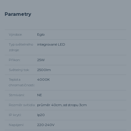
Parametry
Výrobce
Eglo
Typ světelného
integrované LED
zdroje
Příkon
25W
Světelný tok
2500lm
Teplota
4000K
chromatičnosti
Stmívání
NE
Rozměr svítidla
průměr 40cm, od stropu 3cm
IP krytí
Ip20
Napájení
220-240V