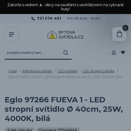
Zatočte s vedrem ☀️ - slevy na osvětlení s ventilátorem na vybrané
kusy!
731 574 461
PO-PÁ 8:30 - 14:30
0
Úvod
Interiérová svítidla
LED svítidla
LED stropní svítidla
Eglo 97266 FUEVA 1 - LED stropní svítidlo Ø 40cm, 25W, 4000K, bílá
Eglo 97266 FUEVA 1 - LED
stropní svítidlo Ø 40cm, 25W,
4000K, bílá
5 let záruka
Doprava ZDARMA