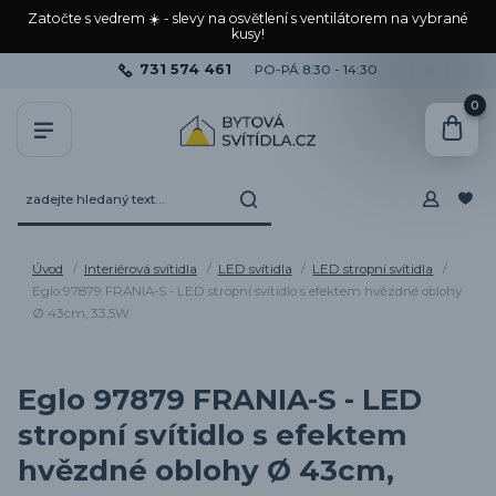
Zatočte s vedrem ☀️ - slevy na osvětlení s ventilátorem na vybrané
kusy!
731 574 461
PO-PÁ 8:30 - 14:30
0
Úvod
Interiérová svítidla
LED svítidla
LED stropní svítidla
Eglo 97879 FRANIA-S - LED stropní svítidlo s efektem hvězdné oblohy
Ø 43cm, 33,5W
Eglo 97879 FRANIA-S - LED
stropní svítidlo s efektem
hvězdné oblohy Ø 43cm,