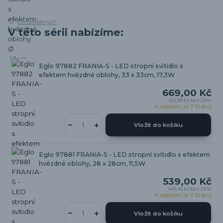
Do oblíbených
V této sérii nabízíme:
Eglo 97882 FRANIA-S - LED stropní svítidlo s
efektem hvězdné oblohy, 33 x 33cm, 17,3W
669,00 Kč
552,89 Kč
bez DPH
K odeslání za 7-10 dnů
Vložit do košíku
Eglo 97881 FRANIA-S - LED stropní svítidlo s efektem
hvězdné oblohy, 28 x 28cm, 11,5W
539,00 Kč
445,45 Kč
bez DPH
K odeslání za 7-10 dnů
Vložit do košíku