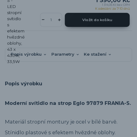
1 590,00 Kč
1 314,05 Kč
bez DPH
K odeslání za 7-10 dnů
Vložit do košíku
Popis výrobku
Parametry
Ke stažení
Popis výrobku
Moderní svítidlo na strop Eglo 97879 FRANIA-S.
Materiál stropní montury je ocel v bílé barvě.
Stínidlo plastové s efektem hvězdné oblohy.