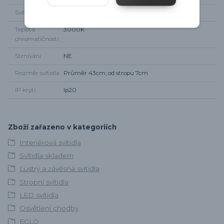
Světelný tok
3900lm
Teplota
3000K
chromatičnosti
Stmívání
NE
Rozměr svítidla
Průměr 43cm, od stropu 7cm
IP krytí
Ip20
Zboží zařazeno v kategoriích
Interiérová svítidla
Svítidla skladem
Lustry a závěsná svítidla
Stropní svítidla
LED svítidla
Osvětlení chodby
EGLO