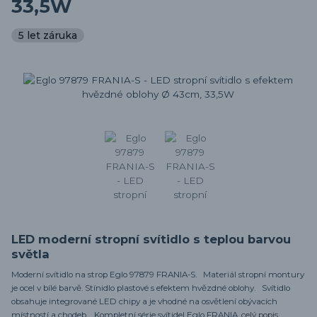
33,5W
5 let záruka
LED moderní stropní svítidlo s teplou barvou
světla
Moderní svítidlo na strop Eglo 97879 FRANIA-S. Materiál stropní montury
je ocel v bílé barvě. Stínidlo plastové s efektem hvězdné oblohy. Svítidlo
obsahuje integrované LED chipy a je vhodné na osvětlení obývacích
místností a chodeb. Kompletní série svítidel Eglo FRANIA.
celý popis