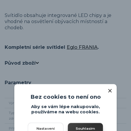
Svítidlo obsahuje integrované LED chipy a je
vhodné na osvětlení obývacích místností a
chodeb.
Kompletní série svítidel
Eglo FRANIA
.
Původ zboží
Parametry
Bez cookies to není ono
Výrobce
Eglo
Aby se vám lépe nakupovalo,
používáme na webu cookies.
Typ světelného
integrované LED
zdroje
Příkon
33,5W
Nastavení
Souhlasím