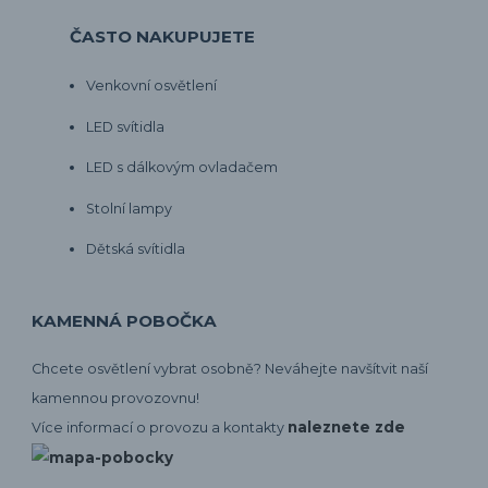
ČASTO NAKUPUJETE
Venkovní osvětlení
LED svítidla
LED s dálkovým ovladačem
Stolní lampy
Dětská svítidla
KAMENNÁ POBOČKA
Chcete osvětlení vybrat osobně? Neváhejte navšítvit naší
kamennou provozovnu!
naleznete zde
Více informací o provozu a kontakty