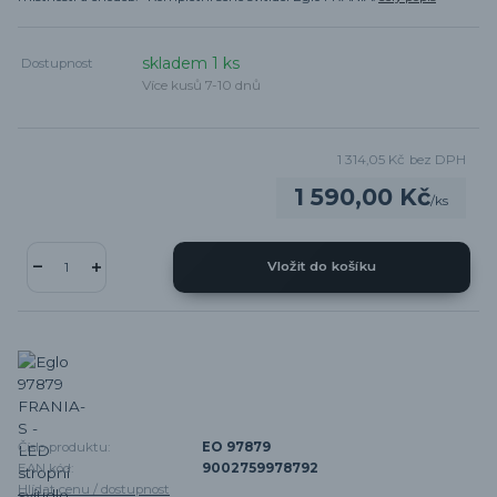
skladem 1 ks
Dostupnost
Více kusů 7-10 dnů
1 314,05 Kč
bez DPH
1 590,00 Kč
/
ks
Vložit do košíku
Číslo produktu:
EO 97879
EAN kód:
9002759978792
Hlídat cenu / dostupnost