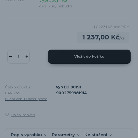
výprodej 1 ks
Dostupnost
další kusy nebudou
1 022,31 Kč
bez DPH
1 237,00 Kč
/
ks
Vložit do košíku
Číslo produktu:
vyp EO 98191
EAN kód:
9002759981914
Hlídat cenu / dostupnost
Do oblíbených
Popis výrobku
Parametry
Ke stažení