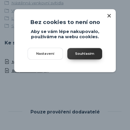
Nástěnná venkovní svítidla
Venkovní svítidla se senzorem
LED venkovní svítidla
Bez cookies to není ono
Solární LED svítidla
Aby se vám lépe nakupovalo,
používáme na webu cookies.
Ke stažení
Nastavení
Souhlasím
Manual
Bezpečnostní pokyny
Pouze prověření dodavatelé