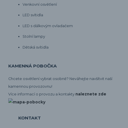
Venkovní osvětlení
LED svítidla
LED s dálkovým ovladačem
Stolní lampy
Dětská svítidla
KAMENNÁ POBOČKA
Chcete osvětlení vybrat osobně? Neváhejte navšítvit naší
kamennou provozovnu!
naleznete zde
Více informací o provozu a kontakty
KONTAKT