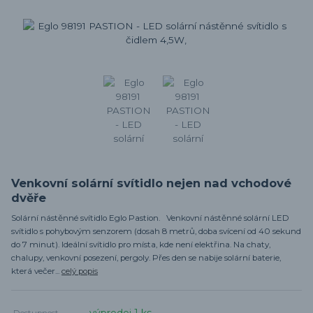
Venkovní solární svítidlo nejen nad vchodové
dvěře
Solární nástěnné svítidlo Eglo Pastion. Venkovní nástěnné solární LED
svítidlo s pohybovým senzorem (dosah 8 metrů, doba svícení od 40 sekund
do 7 minut). Ideální svítidlo pro místa, kde není elektřina. Na chaty,
chalupy, venkovní posezení, pergoly. Přes den se nabije solární baterie,
která večer...
celý popis