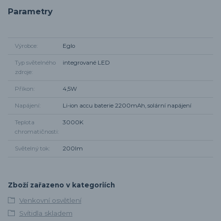
Parametry
Výrobce
Eglo
Typ světelného
integrované LED
zdroje
Příkon
4,5W
Napájení
Li-ion accu baterie 2200mAh, solární napájení
Teplota
3000K
chromatičnosti
Světelný tok
200lm
Zboží zařazeno v kategoriích
Venkovní osvětlení
Svítidla skladem