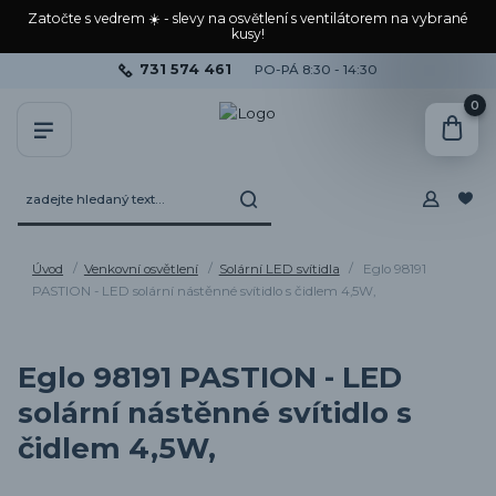
Zatočte s vedrem ☀️ - slevy na osvětlení s ventilátorem na vybrané
kusy!
731 574 461
PO-PÁ 8:30 - 14:30
0
Úvod
Venkovní osvětlení
Solární LED svítidla
Eglo 98191
PASTION - LED solární nástěnné svítidlo s čidlem 4,5W,
Eglo 98191 PASTION - LED
solární nástěnné svítidlo s
čidlem 4,5W,