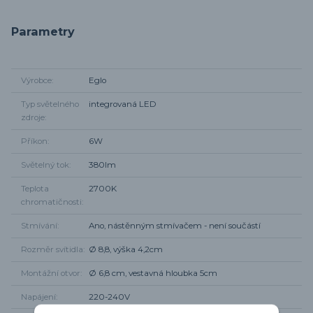
Parametry
Výrobce
Eglo
Typ světelného
integrovaná LED
zdroje
Příkon
6W
Světelný tok
380lm
Teplota
2700K
chromatičnosti
Stmívání
Ano, nástěnným stmívačem - není součástí
Rozměr svítidla
Ø 8,8, výška 4,2cm
Montážní otvor
Ø 6,8 cm, vestavná hloubka 5cm
Napájení
220-240V