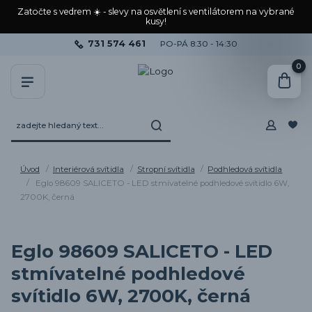
Zatočte s vedrem ☀️ - slevy na osvětlení s ventilátorem na vybrané
kusy!
731 574 461
PO-PÁ 8:30 - 14:30
0
Úvod
Interiérová svítidla
Stropní svítidla
Podhledová svítidla
Eglo 98609 SALICETO - LED stmívatelné podhledové svítidlo 6W,
2700K, černá
Eglo 98609 SALICETO - LED
stmívatelné podhledové
svítidlo 6W, 2700K, černá