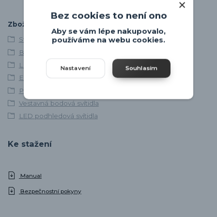
Bez cookies to není ono
Zboží zařazeno v kategoriích
Aby se vám lépe nakupovalo,
Svítidla skladem
používáme na webu cookies.
Bodovky, bodová svítidla
LED svítidla
Nastavení
Souhlasím
EGLO
Podhledová svítidla
Vestavná bodová svítidla
LED podhledová svítidla
Ke stažení
Manual
Bezpečnostní pokyny