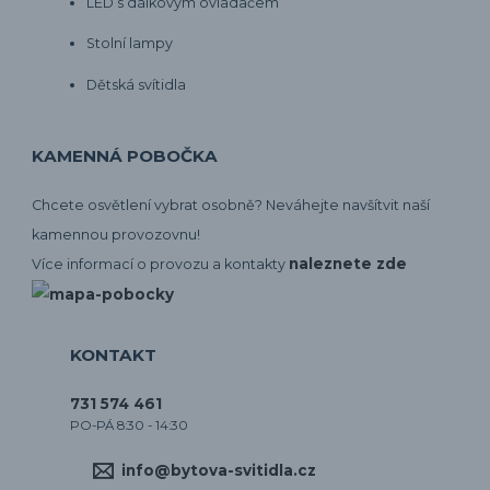
LED s dálkovým ovladačem
Stolní lampy
Dětská svítidla
KAMENNÁ POBOČKA
Chcete osvětlení vybrat osobně? Neváhejte navšítvit naší
kamennou provozovnu!
naleznete zde
Více informací o provozu a kontakty
KONTAKT
731 574 461
PO-PÁ 8:30 - 14:30
info@bytova-svitidla.cz