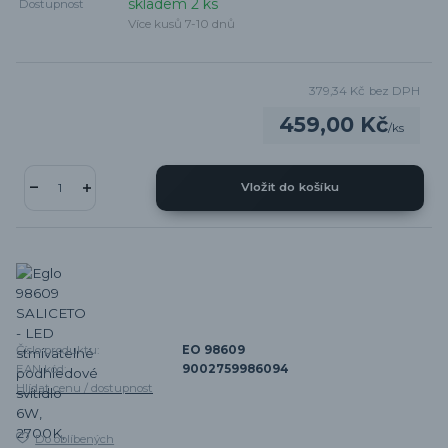
skladem 2 ks
Dostupnost
Více kusů 7-10 dnů
379,34 Kč
bez DPH
459,00 Kč
/
ks
Vložit do košíku
Číslo produktu:
EO 98609
EAN kód:
9002759986094
Hlídat cenu / dostupnost
Do oblíbených