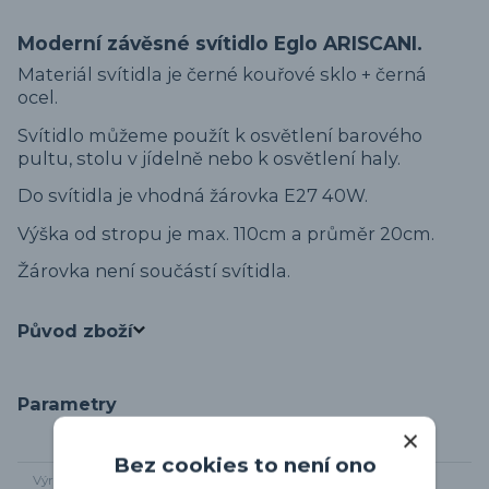
Moderní závěsné svítidlo Eglo ARISCANI.
Materiál svítidla je černé kouřové sklo + černá
ocel.
Svítidlo můžeme použít k osvětlení barového
pultu, stolu v jídelně nebo k osvětlení haly.
Do svítidla je vhodná žárovka E27 40W.
Výška od stropu je max. 110cm a průměr 20cm.
Žárovka není součástí svítidla.
Původ zboží
Parametry
Bez cookies to není ono
Výrobce
Eglo