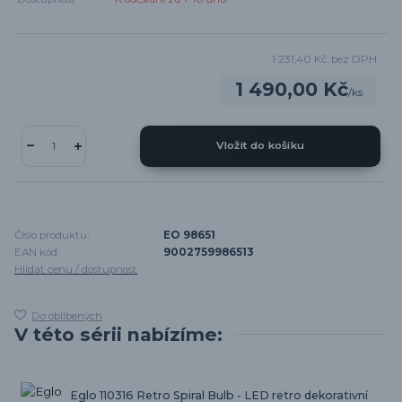
1 231,40 Kč
bez DPH
1 490,00 Kč
/
ks
Vložit do košíku
Číslo produktu:
EO 98651
EAN kód:
9002759986513
Hlídat cenu / dostupnost
Do oblíbených
V této sérii nabízíme:
Eglo 110316 Retro Spiral Bulb - LED retro dekorativní