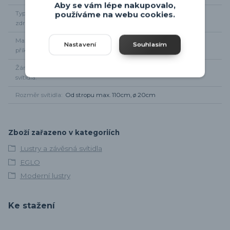
Aby se vám lépe nakupovalo,
Typ světelného
1 x E27
používáme na webu cookies.
zdroje
Maximální
1 x 40W
Nastavení
Souhlasím
příkon
Žárovky součástí
Ne
svítidla
Rozměr svítidla
Od stropu max. 110cm, ø 20cm
Zboží zařazeno v kategoriích
Lustry a závěsná svítidla
EGLO
Moderní lustry
Ke stažení