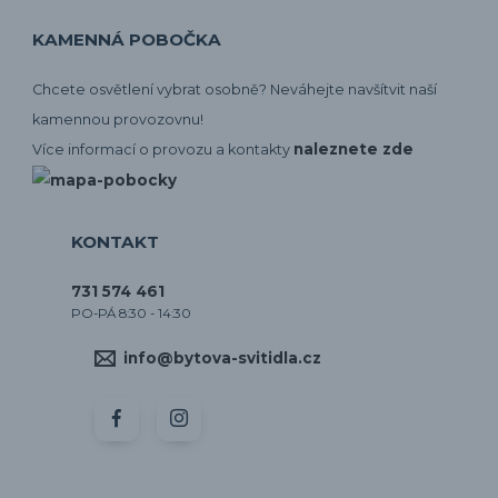
KAMENNÁ POBOČKA
Chcete osvětlení vybrat osobně? Neváhejte navšítvit naší
kamennou provozovnu!
naleznete zde
Více informací o provozu a kontakty
KONTAKT
731 574 461
PO-PÁ 8:30 - 14:30
info@bytova-svitidla.cz