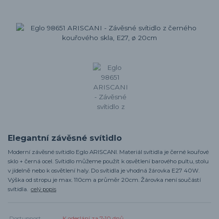
Elegantní závěsné svítidlo
Moderní závěsné svítidlo Eglo ARISCANI. Materiál svítidla je černé kouřové
sklo + černá ocel. Svítidlo můžeme použít k osvětlení barového pultu, stolu
v jídelně nebo k osvětlení haly. Do svítidla je vhodná žárovka E27 40W.
Výška od stropu je max. 110cm a průměr 20cm. Žárovka není součástí
svítidla.
celý popis
Dostupnost
K odeslání za 7-10 dnů