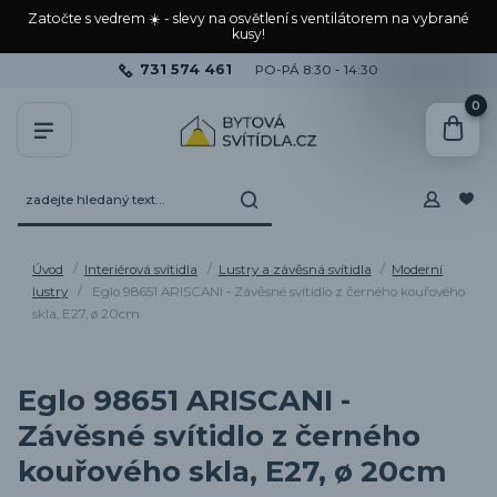
Zatočte s vedrem ☀️ - slevy na osvětlení s ventilátorem na vybrané
kusy!
731 574 461
PO-PÁ 8:30 - 14:30
0
Úvod
Interiérová svítidla
Lustry a závěsná svítidla
Moderní
lustry
Eglo 98651 ARISCANI - Závěsné svítidlo z černého kouřového
skla, E27, ø 20cm
Eglo 98651 ARISCANI -
Závěsné svítidlo z černého
kouřového skla, E27, ø 20cm