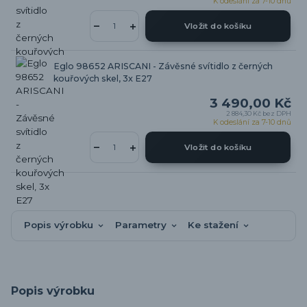
K odeslání za 7-10 dnů
Vložit do košíku
Eglo 98652 ARISCANI - Závěsné svítidlo z černých
kouřových skel, 3x E27
3 490,00 Kč
2 884,30 Kč
bez DPH
K odeslání za 7-10 dnů
Vložit do košíku
Popis výrobku
Parametry
Ke stažení
Popis výrobku