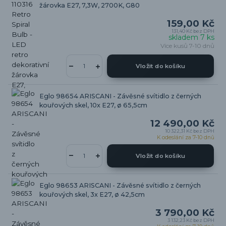
žárovka E27, 7,3W, 2700K, G80
159,00 Kč
131,40 Kč
bez DPH
skladem 7 ks
Více kusů 7-10 dnů
Vložit do košíku
Eglo 98654 ARISCANI - Závěsné svítidlo z černých
kouřových skel, 10x E27, ø 65,5cm
12 490,00 Kč
10 322,31 Kč
bez DPH
K odeslání za 7-10 dnů
Vložit do košíku
Eglo 98653 ARISCANI - Závěsné svítidlo z černých
kouřových skel, 3x E27, ø 42,5cm
3 790,00 Kč
3 132,23 Kč
bez DPH