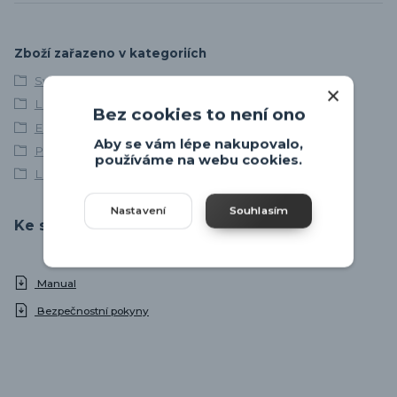
Zboží zařazeno v kategoriích
Svítidla skladem
LED svítidla
Bez cookies to není ono
EGLO
Aby se vám lépe nakupovalo,
Podhledová svítidla
používáme na webu cookies.
LED podhledová svítidla
Nastavení
Souhlasím
Ke stažení
Manual
Bezpečnostní pokyny