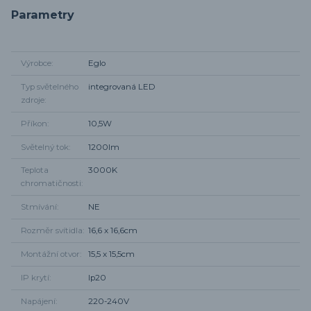
Parametry
Výrobce
Eglo
Typ světelného
integrovaná LED
zdroje
Příkon
10,5W
Světelný tok
1200lm
Teplota
3000K
chromatičnosti
Stmívání
NE
Rozměr svítidla
16,6 x 16,6cm
Montážní otvor
15,5 x 15,5cm
IP krytí
Ip20
Napájení
220-240V