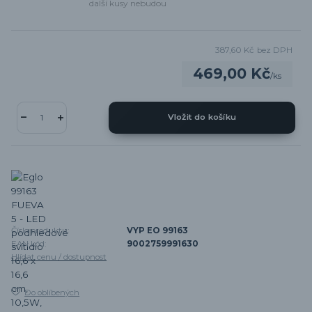
další kusy nebudou
387,60 Kč
bez DPH
469,00 Kč
/
ks
Vložit do košíku
Číslo produktu:
VYP EO 99163
EAN kód:
9002759991630
Hlídat cenu / dostupnost
Do oblíbených