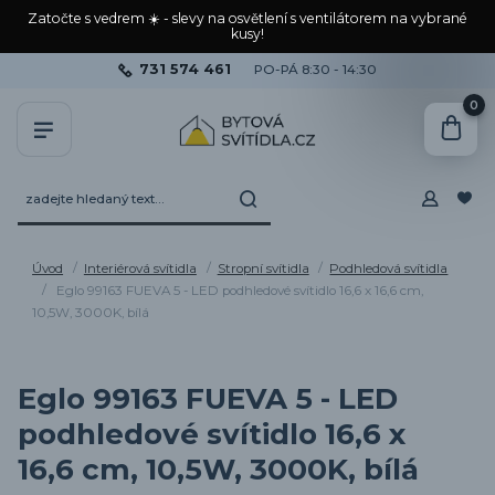
Zatočte s vedrem ☀️ - slevy na osvětlení s ventilátorem na vybrané
kusy!
731 574 461
PO-PÁ 8:30 - 14:30
0
Úvod
Interiérová svítidla
Stropní svítidla
Podhledová svítidla
Eglo 99163 FUEVA 5 - LED podhledové svítidlo 16,6 x 16,6 cm,
10,5W, 3000K, bílá
Eglo 99163 FUEVA 5 - LED
podhledové svítidlo 16,6 x
16,6 cm, 10,5W, 3000K, bílá