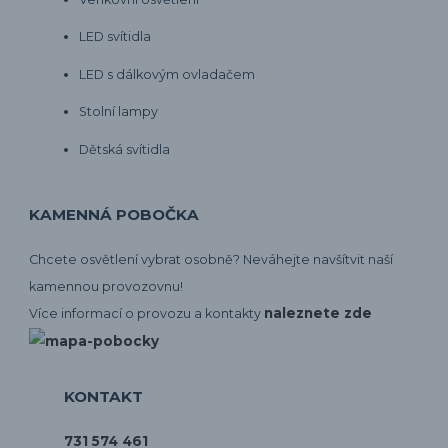
LED svítidla
LED s dálkovým ovladačem
Stolní lampy
Dětská svítidla
KAMENNÁ POBOČKA
Chcete osvětlení vybrat osobně? Neváhejte navšítvit naší
kamennou provozovnu!
naleznete zde
Více informací o provozu a kontakty
KONTAKT
731 574 461