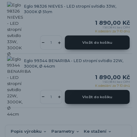
Eglo 98326 NIEVES - LED stropní svítidlo 33W,
3000K Ø 51cm
1 890,00 Kč
1 561,98 Kč
bez DPH
K odeslání za 7-10 dnů
Vložit do košíku
Eglo 99344 BENARIBA - LED stropní svítidlo 22W,
3000K, Ø 44cm
1 890,00 Kč
1 561,98 Kč
bez DPH
K odeslání za 7-10 dnů
Vložit do košíku
Popis výrobku
Parametry
Ke stažení