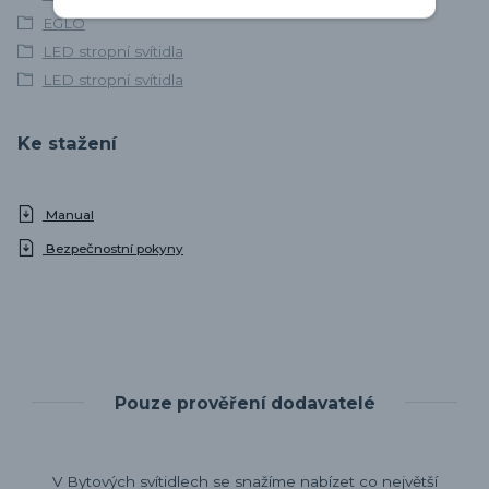
EGLO
LED stropní svítidla
LED stropní svítidla
Ke stažení
Manual
Bezpečnostní pokyny
Pouze prověření dodavatelé
V Bytových svítidlech se snažíme nabízet co největší