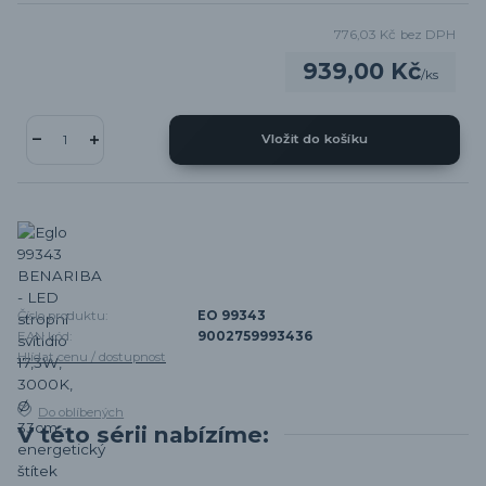
776,03 Kč
bez DPH
939,00 Kč
/
ks
Vložit do košíku
Číslo produktu:
EO 99343
EAN kód:
9002759993436
Hlídat cenu / dostupnost
Do oblíbených
V této sérii nabízíme: