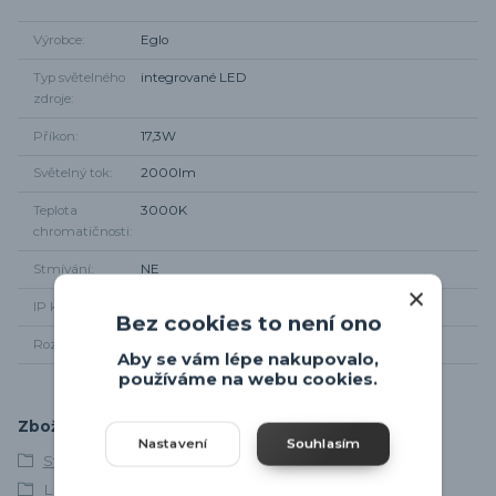
Výrobce
Eglo
Typ světelného
integrované LED
zdroje
Příkon
17,3W
Světelný tok
2000lm
Teplota
3000K
chromatičnosti
Stmívání
NE
IP krytí
Ip20
Bez cookies to není ono
Rozměr svítidla
Průměr 33cm
Aby se vám lépe nakupovalo,
používáme na webu cookies.
Zboží zařazeno v kategoriích
Nastavení
Souhlasím
Stropní svítidla
LED svítidla