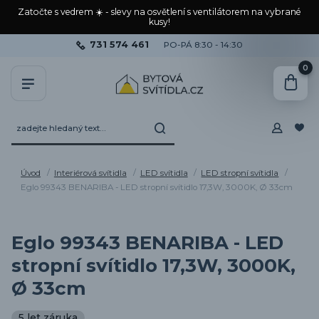
Zatočte s vedrem ☀️ - slevy na osvětlení s ventilátorem na vybrané
kusy!
731 574 461
PO-PÁ 8:30 - 14:30
0
Úvod
Interiérová svítidla
LED svítidla
LED stropní svítidla
Eglo 99343 BENARIBA - LED stropní svítidlo 17,3W, 3000K, Ø 33cm
Eglo 99343 BENARIBA - LED
stropní svítidlo 17,3W, 3000K,
Ø 33cm
5 let záruka