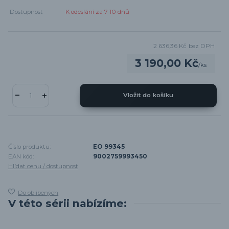
Dostupnost
K odeslání za 7-10 dnů
2 636,36 Kč
bez DPH
3 190,00 Kč
/
ks
Vložit do košíku
Číslo produktu:
EO 99345
EAN kód:
9002759993450
Hlídat cenu / dostupnost
Do oblíbených
V této sérii nabízíme: