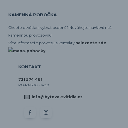
KAMENNÁ POBOČKA
Chcete osvětlení vybrat osobně? Neváhejte navšítvit naší
kamennou provozovnu!
naleznete zde
Více informací o provozu a kontakty
KONTAKT
731 574 461
PO-PÁ 8:30 - 14:30
info@bytova-svitidla.cz