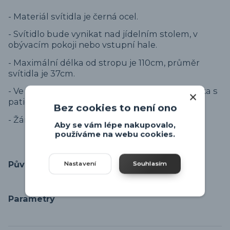
- Materiál svítidla je černá ocel.
- Svítidlo bude vynikat nad jídelním stolem, v
obývacím pokoji nebo vstupní hale.
- Maximální délka od stropu je 110cm, průměr
svítidla je 37cm.
- Ve svítidle se bude dobře vyjímat retro žárovka s
paticí E27 40W.
Bez cookies to není ono
- Žárovka není součástí svítidla.
Aby se vám lépe nakupovalo,
používáme na webu cookies.
Původ zboží
Nastavení
Souhlasím
Parametry