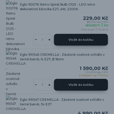
Eglo 110076 Retro Spiral Bulb G125 - LED retro
dekorativní žárovka E27, 4W, 2200K
229,00 Kč
189,26 Kč
bez DPH
skladem 3 ks
Více kusů 7-10 dnů
Vložit do košíku
Eglo 99346 CREMELLA - Závěsné ocelové svítidlo v
černé barvě, 1x E27, Ø 18cm
1 590,00 Kč
1 314,05 Kč
bez DPH
K odeslání za 7-10 dnů
Vložit do košíku
Eglo 99347 CREMELLA - Závěsné ocelové svítidlo v
černé barvě, 3x E27
4 990,00 Kč