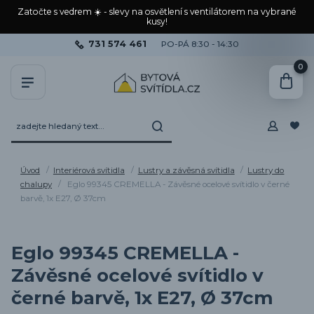
Zatočte s vedrem ☀️ - slevy na osvětlení s ventilátorem na vybrané
kusy!
731 574 461
PO-PÁ 8:30 - 14:30
0
Úvod
Interiérová svítidla
Lustry a závěsná svítidla
Lustry do
chalupy
Eglo 99345 CREMELLA - Závěsné ocelové svítidlo v černé
barvě, 1x E27, Ø 37cm
Eglo 99345 CREMELLA -
Závěsné ocelové svítidlo v
černé barvě, 1x E27, Ø 37cm