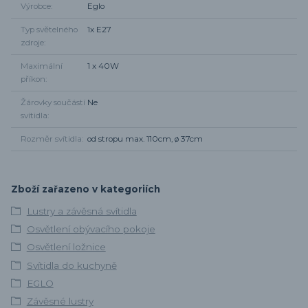
Výrobce
Eglo
Typ světelného
1x E27
zdroje
Maximální
1 x 40W
příkon
Žárovky součástí
Ne
svítidla
Rozměr svítidla
od stropu max. 110cm, ø 37cm
Zboží zařazeno v kategoriích
Lustry a závěsná svítidla
Osvětlení obývacího pokoje
Osvětlení ložnice
Svítidla do kuchyně
EGLO
Závěsné lustry