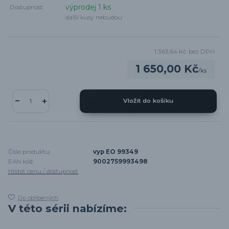
výprodej 1 ks
Dostupnost
další kusy nebudou
1 363,64 Kč
bez DPH
1 650,00 Kč
/
ks
Vložit do košíku
Číslo produktu:
vyp EO 99349
EAN kód:
9002759993498
Hlídat cenu / dostupnost
Do oblíbených
V této sérii nabízíme: