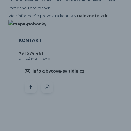
Chcete osvětlení vybrat osobně? Neváhejte navšítvit naší
kamennou provozovnu!
naleznete zde
Více informací o provozu a kontakty
KONTAKT
731 574 461
PO-PÁ 8:30 - 14:30
info@bytova-svitidla.cz
by CORA osvětlení
Vytvořeno na
Eshop-rychle.cz