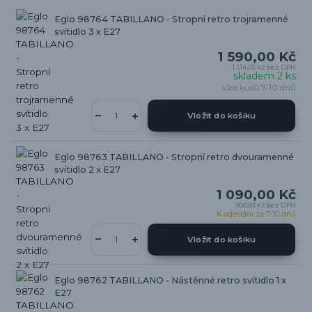
Eglo 98764 TABILLANO - Stropní retro trojramenné
svítidlo 3 x E27
1 590,00 Kč
1 314,05 Kč
bez DPH
skladem 2 ks
Více kusů 7-10 dnů
Vložit do košíku
Eglo 98763 TABILLANO - Stropní retro dvouramenné
svítidlo 2 x E27
1 090,00 Kč
900,83 Kč
bez DPH
K odeslání za 7-10 dnů
Vložit do košíku
Eglo 98762 TABILLANO - Nástěnné retro svítidlo 1 x
E27