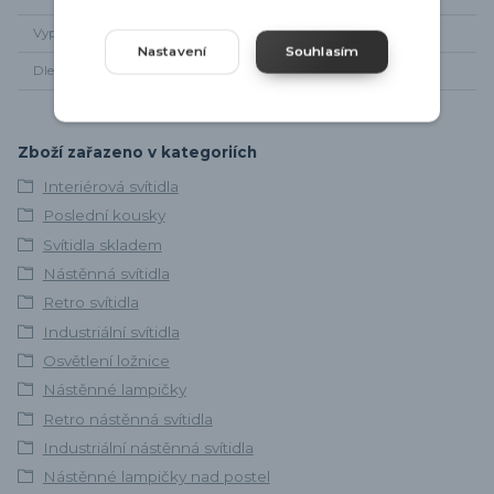
Vypínač
Ano
Nastavení
Souhlasím
Dle zapojení
Kabel do zásuvky
Zboží zařazeno v kategoriích
Interiérová svítidla
Poslední kousky
Svítidla skladem
Nástěnná svítidla
Retro svítidla
Industriální svítidla
Osvětlení ložnice
Nástěnné lampičky
Retro nástěnná svítidla
Industriální nástěnná svítidla
Nástěnné lampičky nad postel