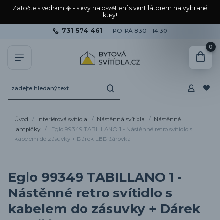
Zatočte s vedrem ☀️ - slevy na osvětlení s ventilátorem na vybrané
kusy!
731 574 461
PO-PÁ 8:30 - 14:30
0
Úvod
Interiérová svítidla
Nástěnná svítidla
Nástěnné
lampičky
Eglo 99349 TABILLANO 1 - Nástěnné retro svítidlo s
kabelem do zásuvky + Dárek LED žárovka
Eglo 99349 TABILLANO 1 -
Nástěnné retro svítidlo s
kabelem do zásuvky + Dárek