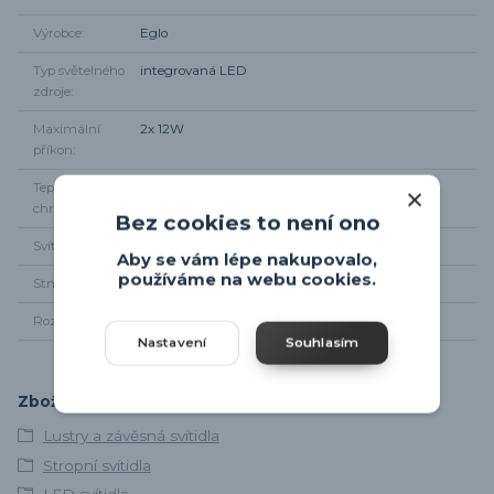
Výrobce
Eglo
Typ světelného
integrovaná LED
zdroje
Maximální
2x 12W
příkon
Teplota
3000K
chromatičnosti
Bez cookies to není ono
Svítivost
2x 1700lm
Aby se vám lépe nakupovalo,
používáme na webu cookies.
Stmívání
NE
Rozměr svítidla
78 x 40cm, od stropu 9cm
Nastavení
Souhlasím
Zboží zařazeno v kategoriích
Lustry a závěsná svítidla
Stropní svítidla