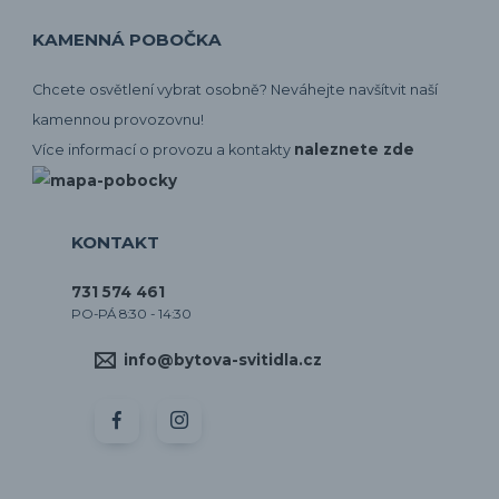
KAMENNÁ POBOČKA
Chcete osvětlení vybrat osobně? Neváhejte navšítvit naší
kamennou provozovnu!
naleznete zde
Více informací o provozu a kontakty
KONTAKT
731 574 461
PO-PÁ 8:30 - 14:30
info@bytova-svitidla.cz