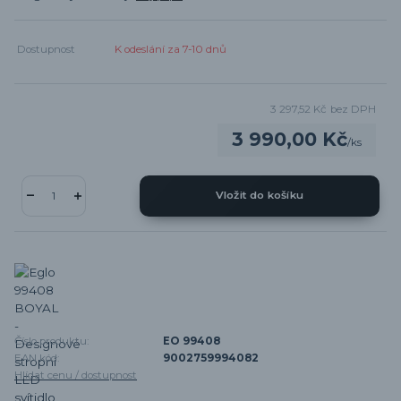
Dostupnost
K odeslání za 7-10 dnů
3 297,52 Kč
bez DPH
3 990,00 Kč
/
ks
Vložit do košíku
Číslo produktu:
EO 99408
EAN kód:
9002759994082
Hlídat cenu / dostupnost