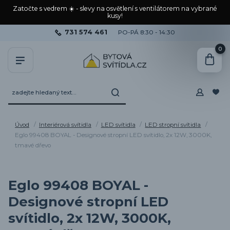
Zatočte s vedrem ☀️ - slevy na osvětlení s ventilátorem na vybrané
kusy!
731 574 461
PO-PÁ 8:30 - 14:30
0
Úvod
Interiérová svítidla
LED svítidla
LED stropní svítidla
Eglo 99408 BOYAL - Designové stropní LED svítidlo, 2x 12W, 3000K,
tmavé dřevo
Eglo 99408 BOYAL -
Designové stropní LED
svítidlo, 2x 12W, 3000K,