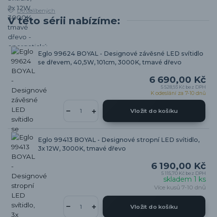
Do oblíbených
V této sérii nabízíme:
Eglo 99624 BOYAL - Designové závěsné LED svítidlo
se dřevem, 40,5W, 101cm, 3000K, tmavé dřevo
6 690,00 Kč
5 528,93 Kč
bez DPH
K odeslání za 7-10 dnů
Vložit do košíku
Eglo 99413 BOYAL - Designové stropní LED svítidlo,
3x 12W, 3000K, tmavé dřevo
6 190,00 Kč
5 115,70 Kč
bez DPH
skladem 1 ks
Více kusů 7-10 dnů
Vložit do košíku