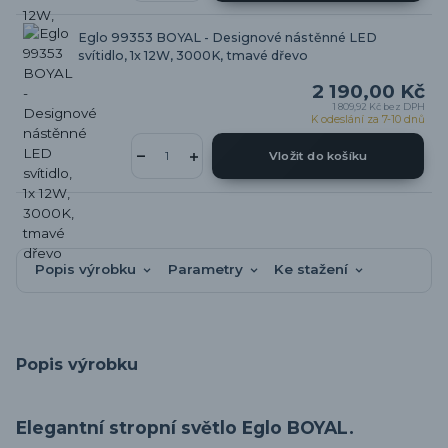
Eglo 99353 BOYAL - Designové nástěnné LED
svítidlo, 1x 12W, 3000K, tmavé dřevo
2 190,00 Kč
1 809,92 Kč
bez DPH
K odeslání za 7-10 dnů
Vložit do košíku
Popis výrobku
Parametry
Ke stažení
Popis výrobku
Elegantní stropní světlo Eglo BOYAL.