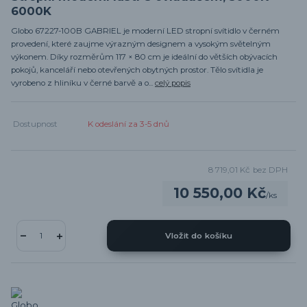
6000K
Globo 67227-100B GABRIEL je moderní LED stropní svítidlo v černém
provedení, které zaujme výrazným designem a vysokým světelným
výkonem. Díky rozměrům 117 × 80 cm je ideální do větších obývacích
pokojů, kanceláří nebo otevřených obytných prostor. Tělo svítidla je
vyrobeno z hliníku v černé barvě a o...
celý popis
Dostupnost
K odeslání za 3-5 dnů
8 719,01 Kč
bez DPH
10 550,00 Kč
/
ks
Vložit do košíku