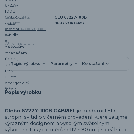
Číslo produktu:
GLO 67227-100B
EAN kód:
9007371412457
Hlídat cenu / dostupnost
Do oblíbených
Popis výrobku
Parametry
Ke stažení
Popis výrobku
Globo 67227-100B GABRIEL
je moderní LED
stropní svítidlo v černém provedení, které zaujme
výrazným designem a vysokým světelným
výkonem. Díky rozměrům 117 × 80 cm je ideální do