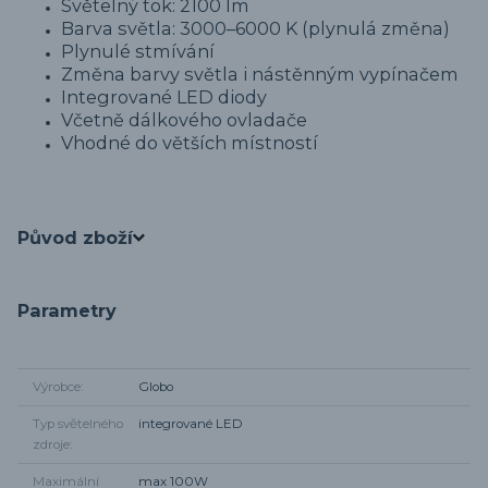
Světelný tok: 2100 lm
Barva světla: 3000–6000 K (plynulá změna)
Plynulé stmívání
Změna barvy světla i nástěnným vypínačem
Integrované LED diody
Včetně dálkového ovladače
Vhodné do větších místností
Původ zboží
Parametry
Výrobce
Globo
Typ světelného
integrované LED
zdroje
Maximální
max 100W