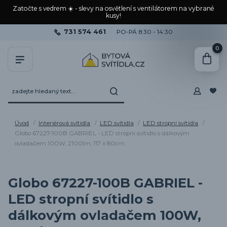
Zatočte s vedrem ☀️ - slevy na osvětlení s ventilátorem na vybrané
kusy!
731 574 461
PO-PÁ 8:30 - 14:30
0
Úvod
Interiérová svítidla
LED svítidla
LED stropní svítidla
Globo 67227-100B GABRIEL - LED stropní svítidlo s dálkovým
ovladačem 100W, 2100lm, 117 x 80cm
Globo 67227-100B GABRIEL -
LED stropní svítidlo s
dálkovým ovladačem 100W,