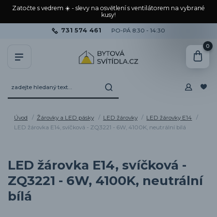
Zatočte s vedrem ☀️ - slevy na osvětlení s ventilátorem na vybrané
kusy!
731 574 461
PO-PÁ 8:30 - 14:30
0
Úvod
Žárovky a LED pásky
LED žárovky
LED žárovky E14
LED žárovka E14, svíčková - ZQ3221 - 6W, 4100K, neutrální bílá
LED žárovka E14, svíčková -
ZQ3221 - 6W, 4100K, neutrální
bílá