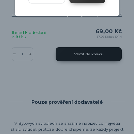
LED žárovka E14 - malá baňka 4,2W - ZQ1E21 - Teplá bílá 2700K
69,00 Kč
Ihned k odeslání
> 10 ks
57,02 Kč
bez DPH
Vložit do košíku
Pouze prověření dodavatelé
V Bytových svítidlech se snažíme nabízet co největší
škálu svítidel, protože dobře chápeme, že každý projekt