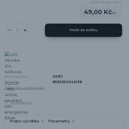
40,50 Kč
bez DPH
49,00 Kč
/
ks
Vložit do košíku
Číslo produktu:
009/1
EAN kód:
8592920045138
Hlídat cenu / dostupnost
Do oblíbených
Popis výrobku
Parametry