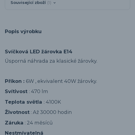
Související zboží
1
Popis výrobku
Svíčková LED žárovka E14
Úsporná náhrada za klasické žárovky.
Příkon :
6W , ekvivalent 40W žárovky.
Svítivost
: 470 lm
Teplota světla
: 4100K
Životnost
: Až 30000 hodin
Záruka
: 24 měsíců
Nestmívatelná