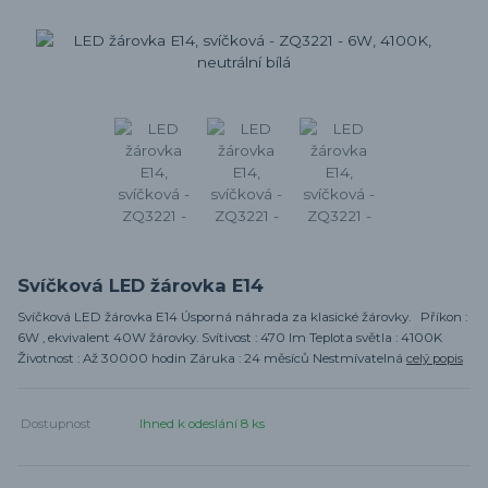
Svíčková LED žárovka E14
Svíčková LED žárovka E14 Úsporná náhrada za klasické žárovky. Příkon :
6W , ekvivalent 40W žárovky. Svítivost : 470 lm Teplota světla : 4100K
Životnost : Až 30000 hodin Záruka : 24 měsíců Nestmívatelná
celý popis
Dostupnost
Ihned k odeslání 8 ks