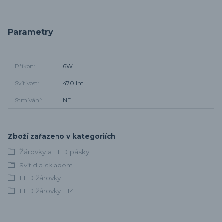
Parametry
Příkon
6W
Svítivost
470 lm
Stmívání
NE
Zboží zařazeno v kategoriích
Žárovky a LED pásky
Svítidla skladem
LED žárovky
LED žárovky E14