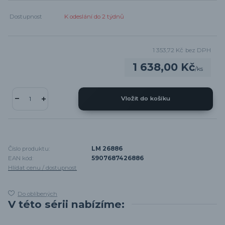
Dostupnost
K odeslání do 2 týdnů
1 353,72 Kč
bez DPH
1 638,00 Kč
/
ks
Vložit do košíku
Číslo produktu:
LM 26886
EAN kód:
5907687426886
Hlídat cenu / dostupnost
Do oblíbených
V této sérii nabízíme: