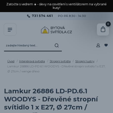
Zatočte s vedrem ☀️ - slevy na osvětlení s ventilátorem na vybrané
kusy!
731 574 461
PO-PÁ 8:30 - 14:30
0
Úvod
Interiérová svítidla
Stropní svítidla
Stropní lustry
Lamkur 26886 LD-PD.6.1 WOODYS - Dřevěné stropní svítidlo 1 x E27,
Ø 27cm / wenge dřevo
Lamkur 26886 LD-PD.6.1
WOODYS - Dřevěné stropní
svítidlo 1 x E27, Ø 27cm /