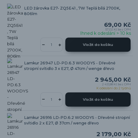
LED žárovka E27- ZQ5E41 , 7W Teplá bílá 2700K,
806lm
69,00 Kč
57,02 Kč
bez DPH
Ihned k odeslání > 10 ks
Vložit do košíku
Lamkur 26947 LD-PD.6.3 WOODYS - Dřevěné
stropní svítidlo 3 x E27, Ø 47cm / wenge dřevo
2 945,00 Kč
2 433,88 Kč
bez DPH
K odeslání do 2 týdnů
Vložit do košíku
Lamkur 26916 LD-PD.6.2 WOODYS - Dřevěné stropní
svítidlo 2 x E27, Ø 37cm / wenge dřevo
2 179,00 Kč