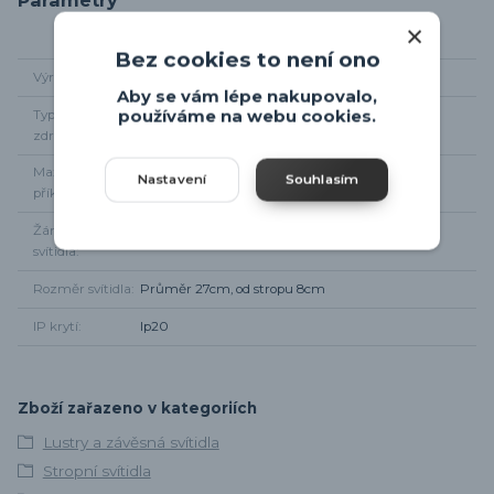
Bez cookies to není ono
Výrobce
Lamkur
Aby se vám lépe nakupovalo,
používáme na webu cookies.
Typ světelného
1 x E27
zdroje
Maximální
1 x 60W
Nastavení
Souhlasím
příkon
Žárovky součástí
Ne
svítidla
Rozměr svítidla
Průměr 27cm, od stropu 8cm
IP krytí
Ip20
Zboží zařazeno v kategoriích
Lustry a závěsná svítidla
Stropní svítidla