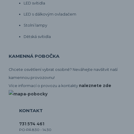
LED svítidla
LED s dálkovým ovladačem
Stolní lampy
Dětská svítidla
KAMENNÁ POBOČKA
Chcete osvětlení vybrat osobně? Neváhejte navšítvit naší
kamennou provozovnu!
naleznete zde
Více informací o provozu a kontakty
KONTAKT
731 574 461
PO-PÁ 8:30 - 14:30