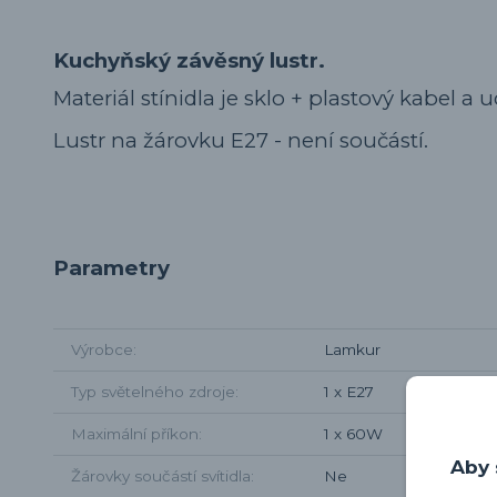
Kuchyňský závěsný lustr.
Materiál stínidla je sklo + plastový kabel a 
Lustr na žárovku E27 - není součástí.
Parametry
Výrobce
Lamkur
Typ světelného zdroje
1 x E27
Maximální příkon
1 x 60W
Aby 
Žárovky součástí svítidla
Ne