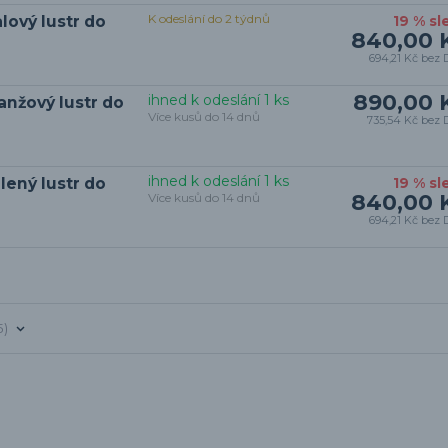
K odeslání do 2 týdnů
lový lustr do
19 % sl
840,00 
694,21 Kč
bez 
890,00 
ihned k odeslání 1 ks
anžový lustr do
Více kusů do 14 dnů
735,54 Kč
bez 
ihned k odeslání 1 ks
lený lustr do
19 % sl
840,00 
Více kusů do 14 dnů
694,21 Kč
bez 
5