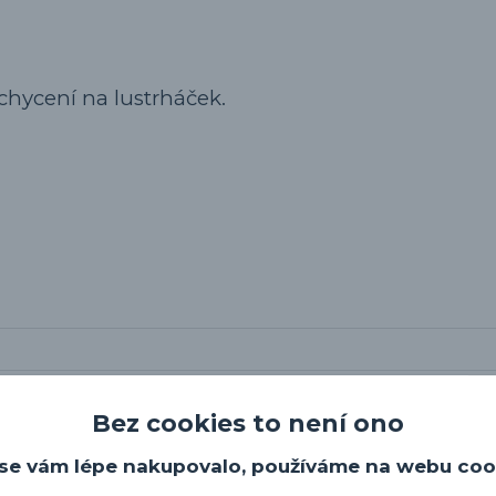
uchycení na lustrháček.
Bez cookies to není ono
se vám lépe nakupovalo, používáme na webu coo