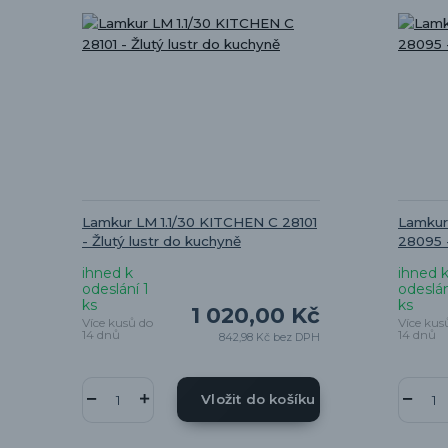
Lamkur LM 1.1/30 KITCHEN C 28101
Lamkur
- Žlutý lustr do kuchyně
28095 
ihned k
ihned 
odeslání 1
odeslán
ks
ks
1 020,00 Kč
Více kusů do
Více kus
14 dnů
14 dnů
842,98 Kč
bez DPH
Vložit do košíku