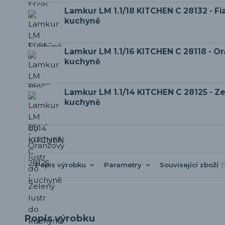
Lamkur LM 1.1/18 KITCHEN C 28132 - Fia
kuchyně
Lamkur LM 1.1/16 KITCHEN C 28118 - Or
kuchyně
Lamkur LM 1.1/14 KITCHEN C 28125 - Ze
kuchyně
Popis výrobku
Parametry
Související zboží
Popis výrobku