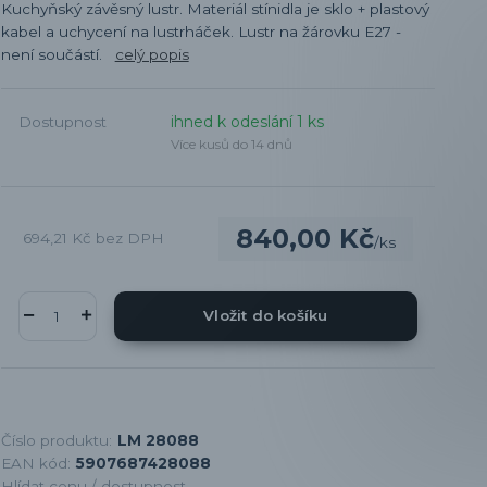
Kuchyňský závěsný lustr. Materiál stínidla je sklo + plastový
kabel a uchycení na lustrháček. Lustr na žárovku E27 -
není součástí.
celý popis
ihned k odeslání 1 ks
Dostupnost
Více kusů do 14 dnů
840,00 Kč
694,21 Kč
bez DPH
/
ks
Vložit do košíku
Číslo produktu:
LM 28088
EAN kód:
5907687428088
Hlídat cenu / dostupnost