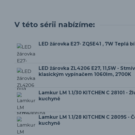
V této sérii nabízíme:
LED žárovka E27- ZQ5E41 , 7W Teplá b
LED žárovka ZL4206 E27, 11,5W - Stmí
klasickým vypínačem 1060lm, 2700K
Lamkur LM 1.1/30 KITCHEN C 28101 - Žlu
kuchyně
Lamkur LM 1.1/28 KITCHEN C 28095 - Č
kuchyně