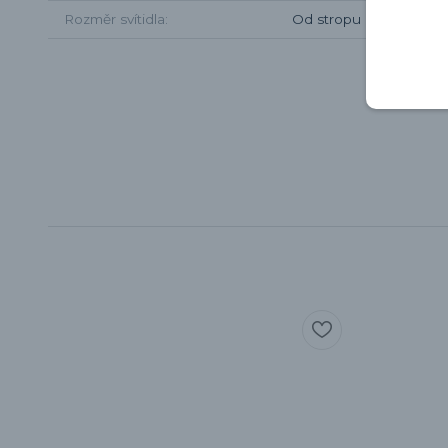
Rozměr svítidla
Od stropu 60cm, prů