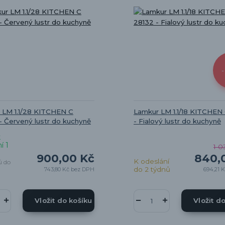
-
 LM 1.1/28 KITCHEN C
Lamkur LM 1.1/18 KITCHEN
- Červený lustr do kuchyně
- Fialový lustr do kuchyně
k
í 1
1 0
900,00 Kč
840,
K odeslání
ů do
do 2 týdnů
743,80 Kč
bez DPH
694,21 
Vložit do košíku
Vložit d