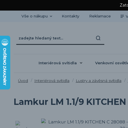
Zato
Vše o nákupu
Kontakty
Reklamace
V
Interiérová svítidla
Venkovní osvětl
Úvod
Interiérová svítidla
Lustry a závěsná svítidla
Lamkur LM 1.1/9 KITCHEN