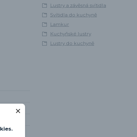
Lustry a závěsná svítidla
Svítidla do kuchyně
Lamkur
Kuchyňské lustry
Lustry do kuchyně
kies.