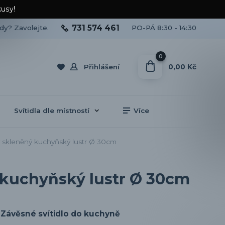
kusy!
731 574 461
ady? Zavolejte.
PO-PÁ 8:30 - 14:30
0
0,00 Kč
Přihlášení
Svítidla dle místností
Více
 skleněný kuchyňský lustr Ø 30cm
 kuchyňský lustr Ø 30cm
Závěsné svítidlo do kuchyně