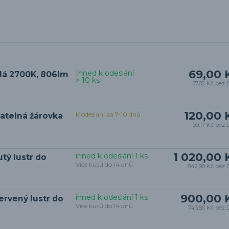
69,00 
Ihned k odeslání
ílá 2700K, 806lm
> 10 ks
57,02 Kč
bez 
120,00 
K odeslání za 7-10 dnů
vatelná žárovka
99,17 Kč
bez 
1 020,00 
ihned k odeslání 1 ks
tý lustr do
Více kusů do 14 dnů
842,98 Kč
bez 
900,00 
ihned k odeslání 1 ks
ervený lustr do
Více kusů do 14 dnů
743,80 Kč
bez 