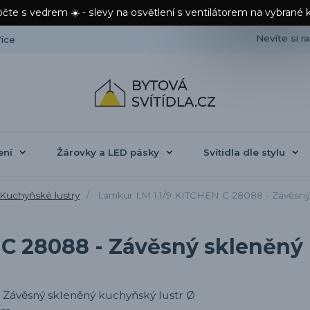
čte s vedrem ☀️ - slevy na osvětlení s ventilátorem na vybrané 
Nevíte si r
íce
ení
Žárovky a LED pásky
Svítidla dle stylu
Kuchyňské lustry
Lamkur LM 1.1/9 KITCHEN C 28088 - Závěsný
 C 28088 - Závěsný skleněný