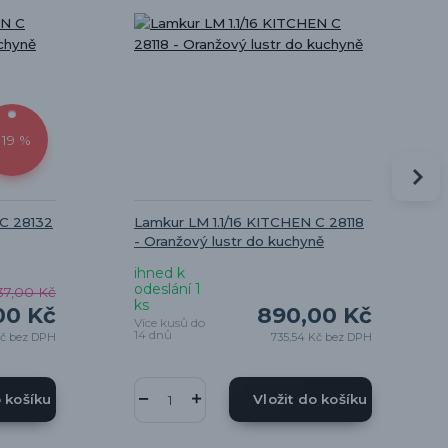
 19 %
 C 28132
Lamkur LM 1.1/16 KITCHEN C 28118
- Oranžový lustr do kuchyně
ihned k
odeslání 1
37,00 Kč
ks
00 Kč
890,00 Kč
Více kusů do
14 dnů
Kč
bez DPH
735,54 Kč
bez DPH
o košíku
Vložit do košíku