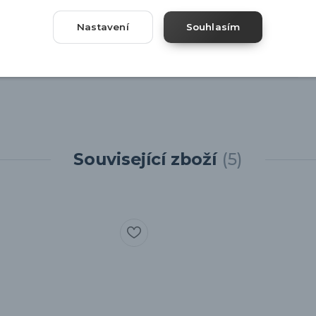
měr 30cm
Nastavení
Souhlasím
Související zboží
5