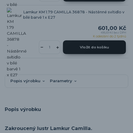
Lamkur KM 1.79 CAMILLA 36878 - Nástěnné svítidlo v
bílé barvě 1 x E27
601,00 Kč
496,69 Kč
bez DPH
K odeslání do 2 týdnů
Vložit do košíku
Popis výrobku
Parametry
Popis výrobku
Zakroucený lustr Lamkur Camilla.