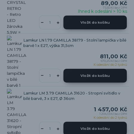
89,00 Kč
73,55 Kč
bez DPH
Ihned k odeslání > 10 ks
Vložit do košíku
Lamkur LN 1.79 CAMILLA 38179 - Stolní lampička v bílé
barvě 1 x E27, výška 31,5cm
811,00 Kč
670,25 Kč
bez DPH
K odeslání do 2 týdnů
Vložit do košíku
Lamkur LM 3.79 CAMILLA 31620 - Stropní svítidlo v
bílé barvě, 3 x E27, Ø 36cm
1 457,00 Kč
1 204,13 Kč
bez DPH
K odeslání do 2 týdnů
Vložit do košíku