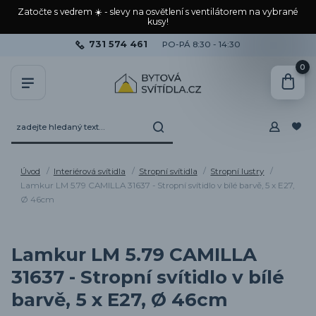
Zatočte s vedrem ☀️ - slevy na osvětlení s ventilátorem na vybrané
kusy!
731 574 461
PO-PÁ 8:30 - 14:30
0
Úvod
Interiérová svítidla
Stropní svítidla
Stropní lustry
Lamkur LM 5.79 CAMILLA 31637 - Stropní svítidlo v bílé barvě, 5 x E27,
Ø 46cm
Lamkur LM 5.79 CAMILLA
31637 - Stropní svítidlo v bílé
barvě, 5 x E27, Ø 46cm