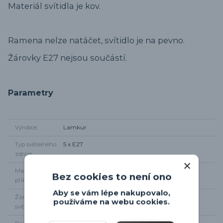
Materiál svítidla je kov.
Ramena nelze natáčet, svítidlo je na pevno.
Žárovky E27 nejsou součástí.
Parametry
Výrobce
Lamkur
Typ světelného
5 x E27
zdroje
Maximální
5 x 60W
Bez cookies to není ono
příkon
Aby se vám lépe nakupovalo,
Žárovky součástí
Ne
používáme na webu cookies.
svítidla