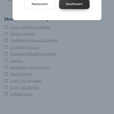
Rozměr svítidla
Průměr 46cm, od stropu 30cm
Nastavení
Souhlasím
Zboží zařazeno v kategoriích
Lustry a závěsná svítidla
Stropní svítidla
Osvětlení obývacího pokoje
Osvětlení ložnice
Osvětlení dětského pokoje
Lamkur
Přisazené stropní lustry
Stropní lustry
Lustry do obýváku
Lustry do ložnice
Dětské lustry