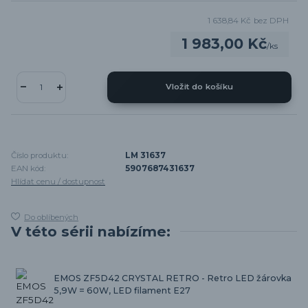
1 638,84 Kč
bez DPH
1 983,00 Kč
/
ks
Vložit do košíku
Číslo produktu:
LM 31637
EAN kód:
5907687431637
Hlídat cenu / dostupnost
Do oblíbených
V této sérii nabízíme:
EMOS ZF5D42 CRYSTAL RETRO - Retro LED žárovka
5,9W = 60W, LED filament E27