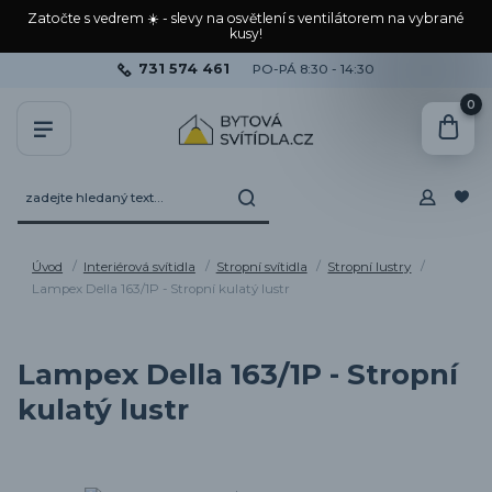
Zatočte s vedrem ☀️ - slevy na osvětlení s ventilátorem na vybrané
kusy!
731 574 461
PO-PÁ 8:30 - 14:30
0
Úvod
Interiérová svítidla
Stropní svítidla
Stropní lustry
Lampex Della 163/1P - Stropní kulatý lustr
Lampex Della 163/1P - Stropní
kulatý lustr