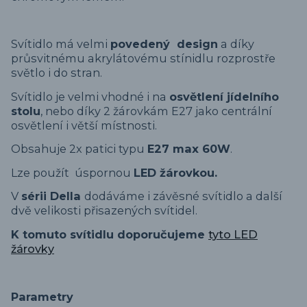
Svítidlo má velmi
povedený design
a díky
průsvitnému akrylátovému stínidlu rozprostře
světlo i do stran.
Svítidlo je velmi vhodné i na
osvětlení jídelního
stolu
, nebo díky 2 žárovkám E27 jako centrální
osvětlení i větší místnosti.
Obsahuje 2x patici typu
E27 max 60W
.
Lze použít úspornou
LED žárovkou.
V
sérii Della
dodáváme i závěsné svítidlo a další
dvě velikosti přisazených svítidel.
K tomuto svítidlu doporučujeme
tyto LED
žárovky
Parametry