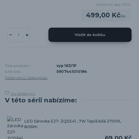
412,40 Kč
bez DPH
499,00 Kč
/
ks
Vložit do košíku
Číslo produktu:
vyp 163/1P
EAN kód:
5907441010184
Hlídat cenu / dostupnost
Do oblíbených
V této sérii nabízíme:
LED žárovka E27- ZQ5E41 , 7W Teplá bílá 2700K,
806lm
69,00 Kč