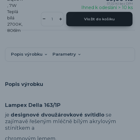
57,02 Kč
bez DPH
Ihned k odeslání > 10 ks
Vložit do košíku
Popis výrobku
Parametry
Popis výrobku
Lampex Della 163/1P
je
designové dvoužárovkové svítidlo
se
zajímavě řešeným mléčně bílým akrylovým
stínítkem a
chromovým lemem.