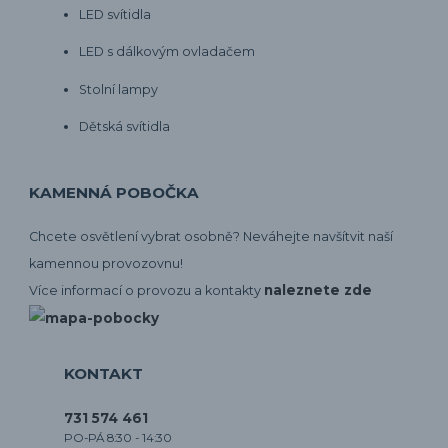
LED svítidla
LED s dálkovým ovladačem
Stolní lampy
Dětská svítidla
KAMENNÁ POBOČKA
Chcete osvětlení vybrat osobně? Neváhejte navšítvit naší
kamennou provozovnu!
naleznete zde
Více informací o provozu a kontakty
KONTAKT
731 574 461
PO-PÁ 8:30 - 14:30