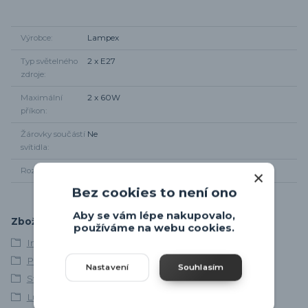
Výrobce
Lampex
Typ světelného
2 x E27
zdroje
Maximální
2 x 60W
příkon
Žárovky součástí
Ne
svítidla
Rozměr svítidla
Výška 7cm, Průměr 26cm
Bez cookies to není ono
Aby se vám lépe nakupovalo,
Zboží zařazeno v kategoriích
používáme na webu cookies.
Interiérová svítidla
Poslední kousky
Nastavení
Souhlasím
Svítidla skladem
Lustry a závěsná svítidla