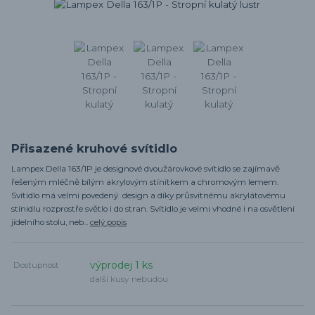
Přisazené kruhové svítidlo
Lampex Della 163/1P je designové dvoužárovkové svítidlo se zajímavě
řešeným mléčně bílým akrylovým stínítkem a chromovým lemem.
Svítidlo má velmi povedený design a díky průsvitnému akrylátovému
stínidlu rozprostře světlo i do stran. Svítidlo je velmi vhodné i na osvětlení
jídelního stolu, neb...
celý popis
výprodej 1 ks
Dostupnost
další kusy nebudou