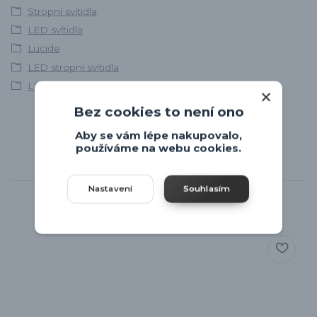
Stropní svítidla
LED svítidla
Lucide
LED stropní svítidla
LED stropní svítidla
Bez cookies to není ono
Aby se vám lépe nakupovalo,
používáme na webu cookies.
Související zboží
2
Nastavení
Souhlasím