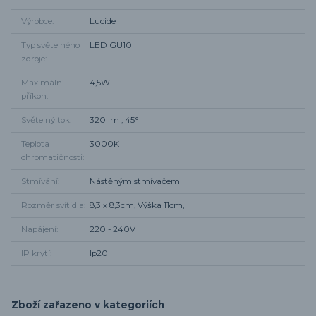
Výrobce
Lucide
Typ světelného
LED GU10
zdroje
Maximální
4,5W
příkon
Světelný tok
320 lm , 45°
Teplota
3000K
chromatičnosti
Stmívání
Nástěným stmívačem
Rozměr svítidla
8,3 x 8,3cm, Výška 11cm,
Napájení
220 - 240V
IP krytí
Ip20
Zboží zařazeno v kategoriích