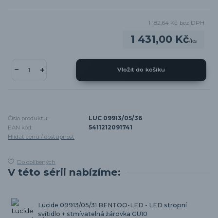
1 182,64 Kč
bez DPH
1 431,00 Kč
/
ks
Vložit do košíku
Číslo produktu:
LUC 09913/05/36
EAN kód:
5411212091741
Hlídat cenu / dostupnost
Do oblíbených
V této sérii nabízíme:
Lucide 09913/05/31 BENTOO-LED - LED stropní
svítidlo + stmívatelná žárovka GU10