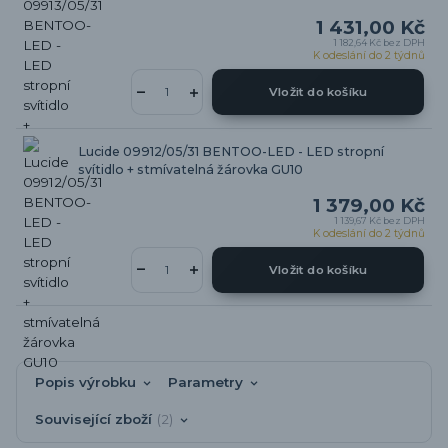
1 431,00 Kč
1 182,64 Kč
bez DPH
K odeslání do 2 týdnů
Vložit do košíku
Lucide 09912/05/31 BENTOO-LED - LED stropní
svítidlo + stmívatelná žárovka GU10
1 379,00 Kč
1 139,67 Kč
bez DPH
K odeslání do 2 týdnů
Vložit do košíku
Popis výrobku
Parametry
Související zboží
2