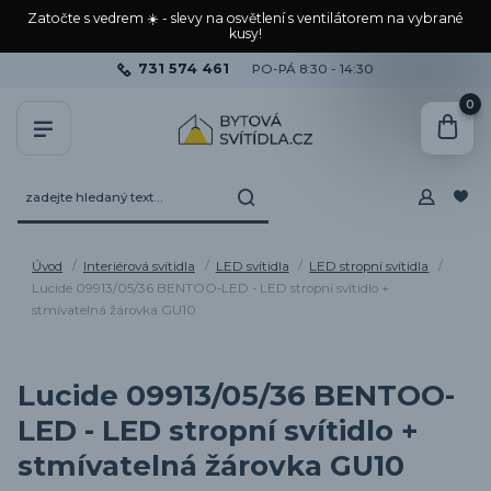
Zatočte s vedrem ☀️ - slevy na osvětlení s ventilátorem na vybrané
kusy!
731 574 461
PO-PÁ 8:30 - 14:30
0
Úvod
Interiérová svítidla
LED svítidla
LED stropní svítidla
Lucide 09913/05/36 BENTOO-LED - LED stropní svítidlo +
stmívatelná žárovka GU10
Lucide 09913/05/36 BENTOO-
LED - LED stropní svítidlo +
stmívatelná žárovka GU10