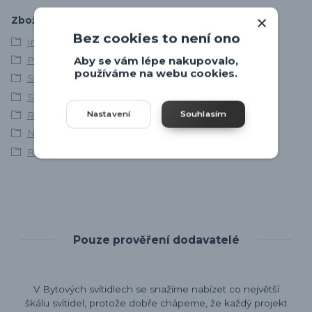
Zboží zařazeno v kategoriích
Bez cookies to není ono
Interiérová svítidla
Poslední kousky
Aby se vám lépe nakupovalo,
používáme na webu cookies.
Svítidla skladem
Stropní svítidla
Nastavení
Souhlasím
Retro svítidla
Nowodvorski
Retro lustry
Pouze prověření dodavatelé
V Bytových svítidlech se snažíme nabízet co největší
škálu svítidel, protože dobře chápeme, že každý projekt