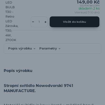
149,00 Kč
123,14 Kč
bez DPH
skladem 2 ks
Více kusů 7-10 dnů
Vložit do košíku
Popis výrobku
Parametry
Popis výrobku
Stropní svítidlo Nowodvorski 9741
MANUFACTURE.