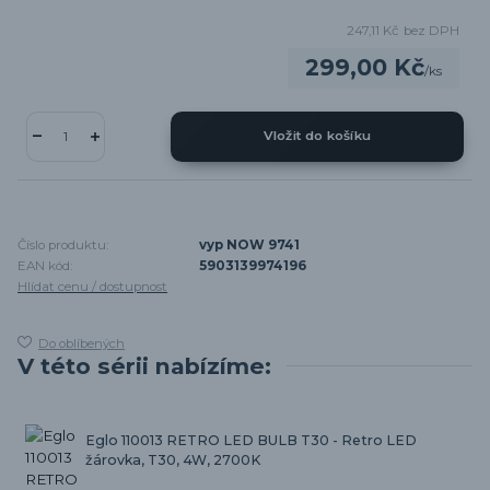
247,11 Kč
bez DPH
299,00 Kč
/
ks
Vložit do košíku
Číslo produktu:
vyp NOW 9741
EAN kód:
5903139974196
Hlídat cenu / dostupnost
Do oblíbených
V této sérii nabízíme:
Eglo 110013 RETRO LED BULB T30 - Retro LED
žárovka, T30, 4W, 2700K