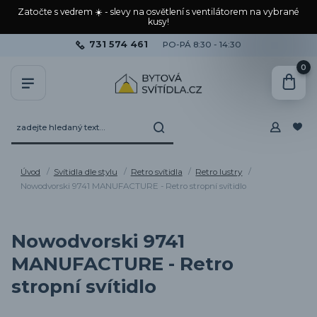
Zatočte s vedrem ☀️ - slevy na osvětlení s ventilátorem na vybrané
kusy!
731 574 461
PO-PÁ 8:30 - 14:30
0
Úvod
Svítidla dle stylu
Retro svítidla
Retro lustry
Nowodvorski 9741 MANUFACTURE - Retro stropní svítidlo
Nowodvorski 9741
MANUFACTURE - Retro
stropní svítidlo