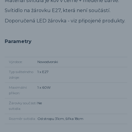
Materiál svítidla je kov v černé + měděné barvě.
Svítidlo na žárovku E27, která není součástí.
Doporučená LED žárovka - viz připojené produkty.
Parametry
Výrobce
Nowodvorski
Typ světelného
1 x E27
zdroje
Maximální
1 x 60W
příkon
Žárovky součástí
Ne
svítidla
Rozměr svítidla
Od stropu 31cm, šířka 18cm