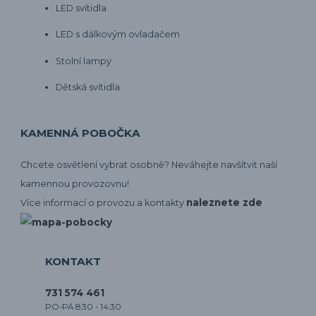
LED svítidla
LED s dálkovým ovladačem
Stolní lampy
Dětská svítidla
KAMENNÁ POBOČKA
Chcete osvětlení vybrat osobně? Neváhejte navšítvit naší
kamennou provozovnu!
naleznete zde
Více informací o provozu a kontakty
KONTAKT
731 574 461
PO-PÁ 8:30 - 14:30