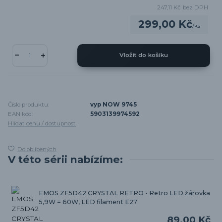
247,11 Kč
bez DPH
299,00 Kč
/
ks
Vložit do košíku
Číslo produktu:
vyp NOW 9745
EAN kód:
5903139974592
Hlídat cenu / dostupnost
Do oblíbených
V této sérii nabízíme:
EMOS ZF5D42 CRYSTAL RETRO - Retro LED žárovka
5,9W = 60W, LED filament E27
89,00 Kč