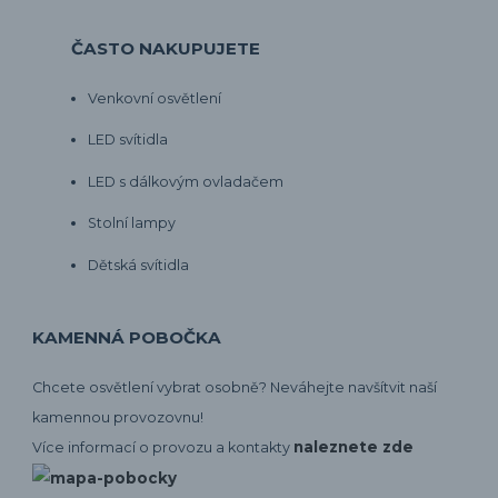
ČASTO NAKUPUJETE
Venkovní osvětlení
LED svítidla
LED s dálkovým ovladačem
Stolní lampy
Dětská svítidla
KAMENNÁ POBOČKA
Chcete osvětlení vybrat osobně? Neváhejte navšítvit naší
kamennou provozovnu!
naleznete zde
Více informací o provozu a kontakty