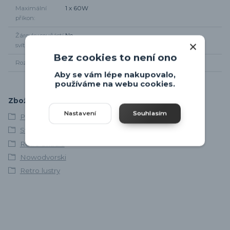
Maximální
1 x 60W
příkon
Žárovky součástí
Ne
svítidla
Bez cookies to není ono
Rozměr svítidla
Délka kabelu - 300cm
Aby se vám lépe nakupovalo,
používáme na webu cookies.
Zboží zařazeno v kategoriích
Nastavení
Souhlasím
Poslední kousky
Svítidla skladem
Retro svítidla
Nowodvorski
Retro lustry