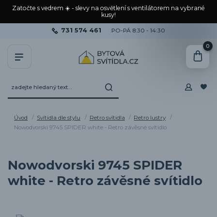
Zatočte s vedrem ☀️ - slevy na osvětlení s ventilátorem na vybrané
kusy!
731 574 461
PO-PÁ 8:30 - 14:30
0
Úvod
Svítidla dle stylu
Retro svítidla
Retro lustry
Nowodvorski 9745 SPIDER white - Retro závěsné svítidlo
Nowodvorski 9745 SPIDER
white - Retro závěsné svítidlo