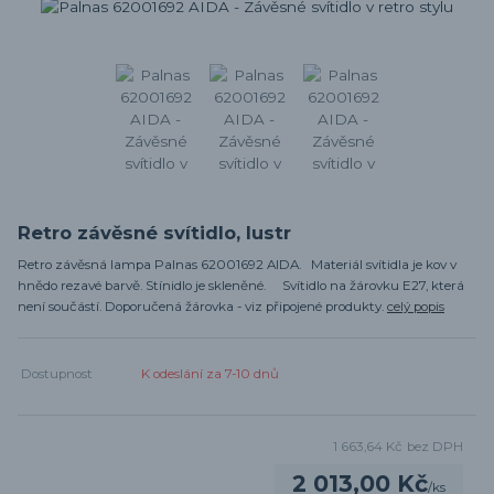
Retro závěsné svítidlo, lustr
Retro závěsná lampa Palnas 62001692 AIDA. Materiál svítidla je kov v
hnědo rezavé barvě. Stínidlo je skleněné. Svítidlo na žárovku E27, která
není součástí. Doporučená žárovka - viz připojené produkty.
celý popis
Dostupnost
K odeslání za 7-10 dnů
1 663,64 Kč
bez DPH
2 013,00 Kč
/
ks