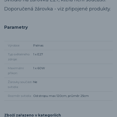
Doporučená žárovka - viz připojené produkty.
Parametry
Výrobce
Palnas
Typ světelného
1 x E27
zdroje
Maximální
1 x 60W
příkon
Žárovky součástí
Ne
svítidla
Rozměr svítidla
Od stropu max 120cm, průměr 25cm
Zboží zařazeno v kategoriích