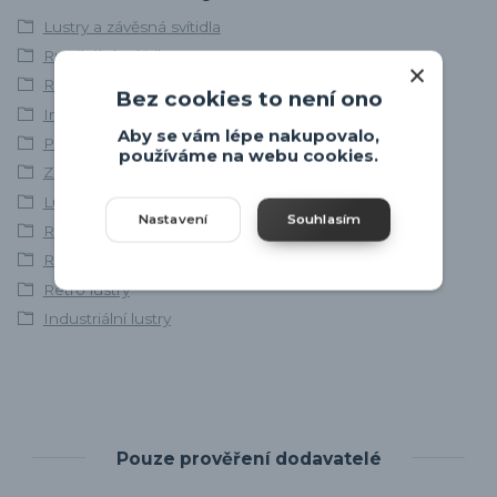
Lustry a závěsná svítidla
Rustikální svítidla
Retro svítidla
Bez cookies to není ono
Industriální svítidla
Aby se vám lépe nakupovalo,
Palnas
používáme na webu cookies.
Závěsné lustry
Lustry do chalupy
Nastavení
Souhlasím
Rustikální lustry
Rustikální lustry
Retro lustry
Industriální lustry
Pouze prověření dodavatelé