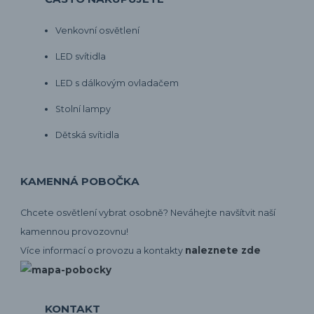
Venkovní osvětlení
LED svítidla
LED s dálkovým ovladačem
Stolní lampy
Dětská svítidla
KAMENNÁ POBOČKA
Chcete osvětlení vybrat osobně? Neváhejte navšítvit naší
kamennou provozovnu!
naleznete zde
Více informací o provozu a kontakty
KONTAKT