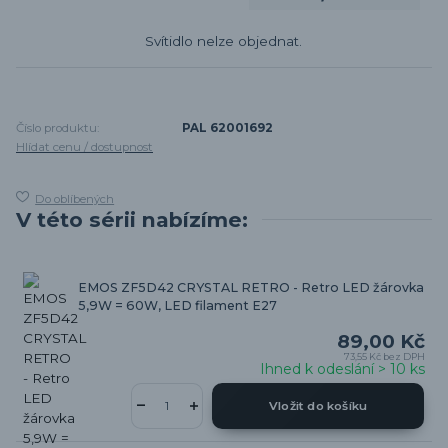
Svítidlo nelze objednat.
Číslo produktu:
PAL 62001692
Hlídat cenu / dostupnost
Do oblíbených
V této sérii nabízíme:
EMOS ZF5D42 CRYSTAL RETRO - Retro LED žárovka
5,9W = 60W, LED filament E27
89,00 Kč
73,55 Kč
bez DPH
Ihned k odeslání > 10 ks
Vložit do košíku