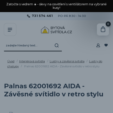
Zatočte s vedrem ☀️ - slevy na osvětlení s ventilátorem na vybrané
kusy!
731 574 461
PO-PÁ 8:30 - 14:30
0
Úvod
Interiérová svítidla
Lustry a závěsná svítidla
Lustry do
chalupy
Palnas 62001692 AIDA - Závěsné svítidlo v retro stylu
Palnas 62001692 AIDA -
Závěsné svítidlo v retro stylu