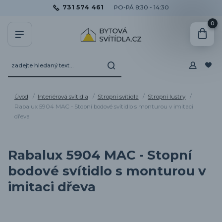
731 574 461
PO-PÁ 8:30 - 14:30
0
Úvod
Interiérová svítidla
Stropní svítidla
Stropní lustry
Rabalux 5904 MAC - Stopní bodové svítidlo s monturou v imitaci
dřeva
Rabalux 5904 MAC - Stopní
bodové svítidlo s monturou v
imitaci dřeva