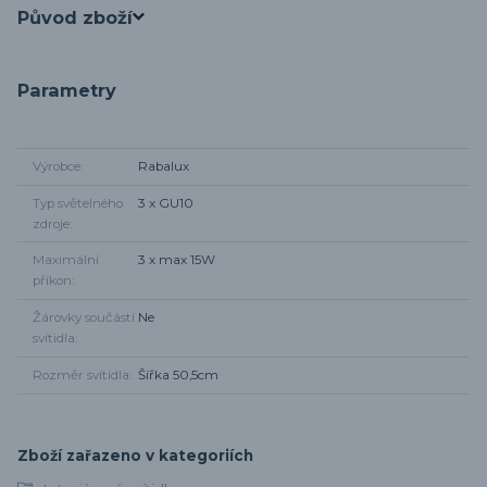
Původ zboží
Parametry
Výrobce
Rabalux
Typ světelného
3 x GU10
zdroje
Maximální
3 x max 15W
příkon
Žárovky součástí
Ne
svítidla
Rozměr svítidla
Šířka 50,5cm
Zboží zařazeno v kategoriích