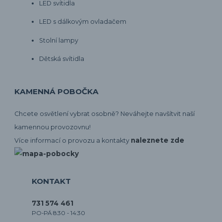
LED svítidla
LED s dálkovým ovladačem
Stolní lampy
Dětská svítidla
KAMENNÁ POBOČKA
Chcete osvětlení vybrat osobně? Neváhejte navšítvit naší
kamennou provozovnu!
naleznete zde
Více informací o provozu a kontakty
KONTAKT
731 574 461
PO-PÁ 8:30 - 14:30