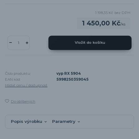
1 198,35 Kč
bez DPH
1 450,00 Kč
/
ks
Vložit do košíku
Číslo produktu:
vyp RX 5904
EAN kód:
5998250359045
Hlídat cenu / dostupnost
Do oblíbených
Popis výrobku
Parametry