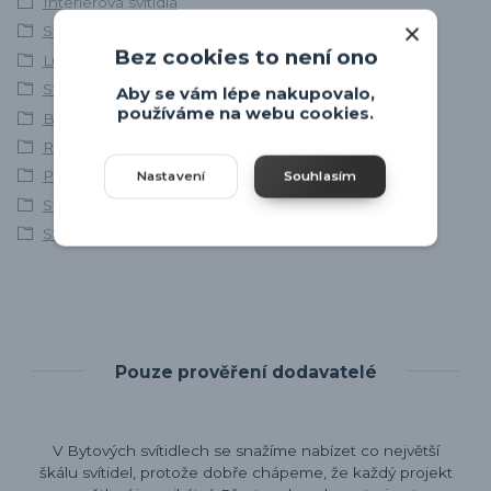
Interiérová svítidla
Svítidla skladem
Bez cookies to není ono
Lustry a závěsná svítidla
Stropní svítidla
Aby se vám lépe nakupovalo,
používáme na webu cookies.
Bodovky, bodová svítidla
Rabalux
Přisazené stropní lustry
Nastavení
Souhlasím
Stropní lustry
Stropní bodová svítidla
Pouze prověření dodavatelé
V Bytových svítidlech se snažíme nabízet co největší
škálu svítidel, protože dobře chápeme, že každý projekt