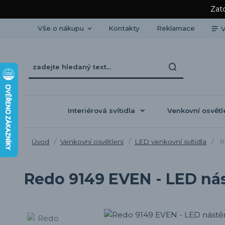
Zato
Vše o nákupu
Kontakty
Reklamace
V
Interiérová svítidla
Venkovní osvětl
Úvod
Venkovní osvětlení
LED venkovní svítidla
Re
Redo 9149 EVEN - LED nás