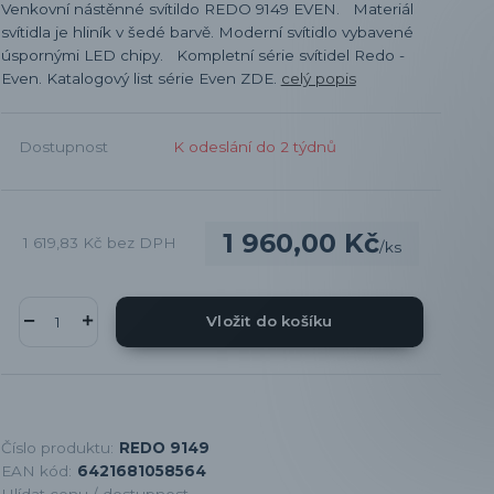
Venkovní nástěnné svítildo REDO 9149 EVEN. Materiál
svítidla je hliník v šedé barvě. Moderní svítidlo vybavené
úspornými LED chipy. Kompletní série svítidel Redo -
Even. Katalogový list série Even ZDE.
celý popis
Dostupnost
K odeslání do 2 týdnů
1 960,00 Kč
1 619,83 Kč
bez DPH
/
ks
Vložit do košíku
Číslo produktu:
REDO 9149
EAN kód:
6421681058564
Hlídat cenu / dostupnost