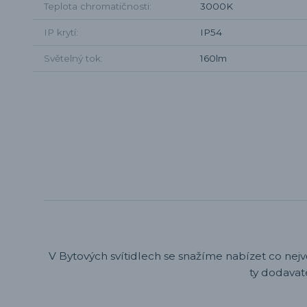
Teplota chromatičnosti
3000K
IP krytí
IP54
Světelný tok
160lm
V Bytových svítidlech se snažíme nabízet co nejv
ty dodavat