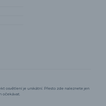
t osvětlení je unikátní. Přesto zde naleznete jen
h očekávat.