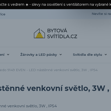
čte s vedrem ☀️ - slevy na osvětlení s ventilátorem na vybrané 
Nevíte si r
íce
ení
Žárovky a LED pásky
Svítidla dle stylu
do 9149 EVEN - LED nástěnné venkovní světlo, 3W , IP54
těnné venkovní světlo, 3W ,