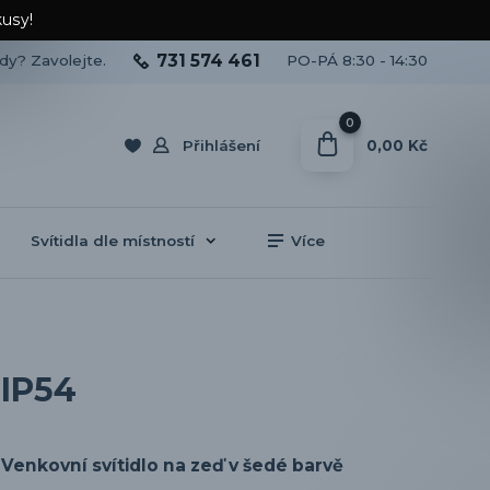
kusy!
731 574 461
ady? Zavolejte.
PO-PÁ 8:30 - 14:30
0
0,00 Kč
Přihlášení
Svítidla dle místností
Více
 IP54
Venkovní svítidlo na zeď v šedé barvě