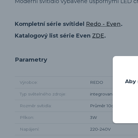
Moderní svítidlo vybavené úspornými LED ch
Kompletní série svítidel
Redo - Even
.
Katalogový list série Even
ZDE
.
Parametry
Aby 
Výrobce
REDO
Typ světelného zdroje
integrované LED
Rozměr svítidla
Průměr 10cm, od zdi 
Příkon
3W
Napájení
220-240V