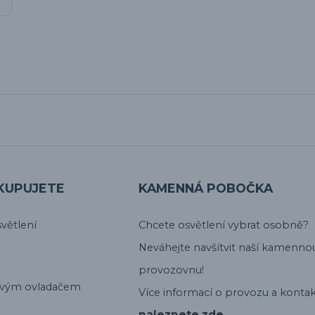
KUPUJETE
KAMENNÁ POBOČKA
větlení
Chcete osvětlení vybrat osobně?
Neváhejte navšítvit naší kamenno
provozovnu!
ovým ovladačem
Více informací o provozu a kontak
naleznete zde