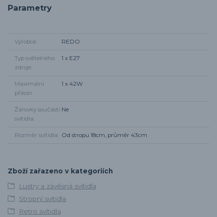
Parametry
Výrobce
REDO
Typ světelného
1 x E27
zdroje
Maximální
1 x 42W
příkon
Žárovky součástí
Ne
svítidla
Rozměr svítidla
Od stropu 18cm, průměr 43cm
Zboží zařazeno v kategoriích
Lustry a závěsná svítidla
Stropní svítidla
Retro svítidla