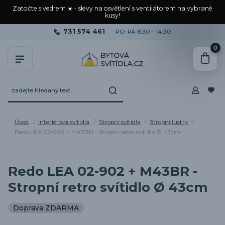
Zatočte s vedrem ☀️ - slevy na osvětlení s ventilátorem na vybrané
kusy!
731 574 461
PO-PÁ 8:30 - 14:30
0
Úvod
Interiérová svítidla
Stropní svítidla
Stropní lustry
Redo LEA 02-902 + M43BR - Stropní retro svítidlo Ø 43cm
Redo LEA 02-902 + M43BR -
Stropní retro svítidlo Ø 43cm
Doprava ZDARMA