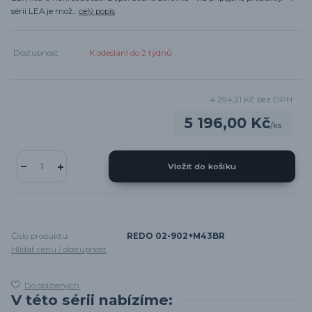
sérii LEA je mož...
celý popis
Dostupnost
K odeslání do 2 týdnů
4 294,21 Kč
bez DPH
5 196,00 Kč
/
ks
Vložit do košíku
Číslo produktu:
REDO 02-902+M43BR
Hlídat cenu / dostupnost
Do oblíbených
V této sérii nabízíme: