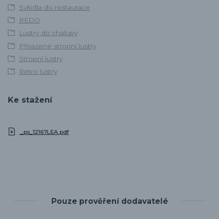
Svítidla do restaurace
REDO
Lustry do chalupy
Přisazené stropní lustry
Stropní lustry
Retro lustry
Ke stažení
_ps_12167LEA.pdf
Pouze prověření dodavatelé