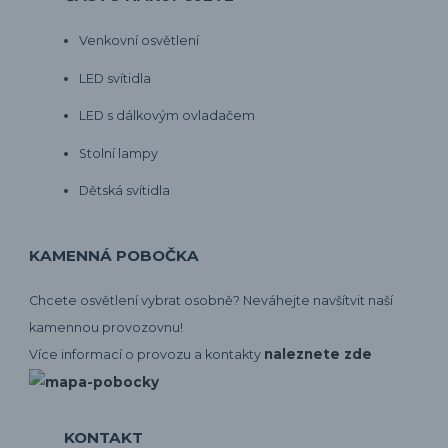
Venkovní osvětlení
LED svítidla
LED s dálkovým ovladačem
Stolní lampy
Dětská svítidla
KAMENNÁ POBOČKA
Chcete osvětlení vybrat osobně? Neváhejte navšítvit naší
kamennou provozovnu!
naleznete zde
Více informací o provozu a kontakty
KONTAKT