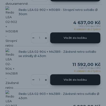
Redo LEA 02-902 + M30BR - Stropní retro svítidlo Ø
30cm
4 637,00 Kč
3 832,23 Kč
bez DPH
K odeslání do 2 týdnů
Vložit do košíku
Redo LEA 02-904 + M43BR - Závěsné retro svítidlo
se stínidly Ø 43cm
11 592,00 Kč
9 580,17 Kč
bez DPH
K odeslání do 2 týdnů
Vložit do košíku
Redo LEA 02-903 + M43BR - Závěsné retro svítidlo Ø
43cm