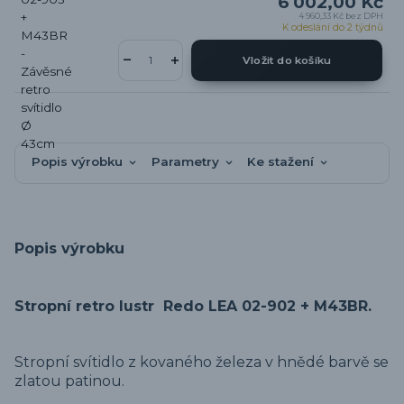
6 002,00 Kč
4 960,33 Kč
bez DPH
K odeslání do 2 týdnů
Vložit do košíku
Popis výrobku
Parametry
Ke stažení
Popis výrobku
Stropní retro lustr Redo LEA 02-902 + M43BR.
Stropní svítidlo z kovaného železa v hnědé barvě se
zlatou patinou.