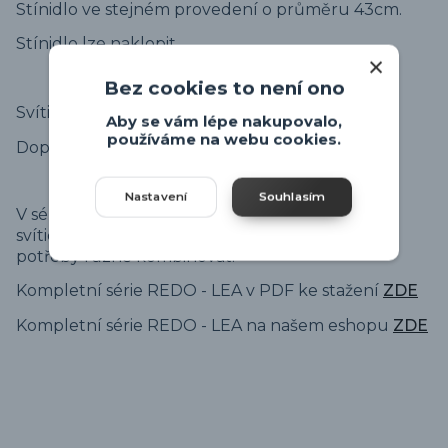
Stínidlo ve stejném provedení o průměru 43cm.
Stínidlo lze naklopit.
Bez cookies to není ono
Svítidlo je na žárovku E27, která není součástí.
Aby se vám lépe nakupovalo,
používáme na webu cookies.
Doporučená žárovka - viz připojené produkty.
Nastavení
Souhlasím
V sérii LEA je možné objednat spousty různých
svítidel a všechna stínidla a montury lze dle
potřeby různě kombinovat.
Kompletní série REDO - LEA v PDF ke stažení
ZDE
Kompletní série REDO - LEA na našem eshopu
ZDE