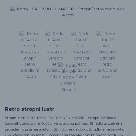
Retro stropní lustr
Stropní retro lustr Redo LEA 02-902 + M43BR. Stropní svítidlo z
kovaného železa v hnědé barvě se zlatou patinou. Stínidlo ve stejném
provedení o průměru 43cm. Stínidlo lze naklopit. Svítidlo je na žárovku
E27, která není součástí. Doporučená žárovka - viz připojené produkty. V